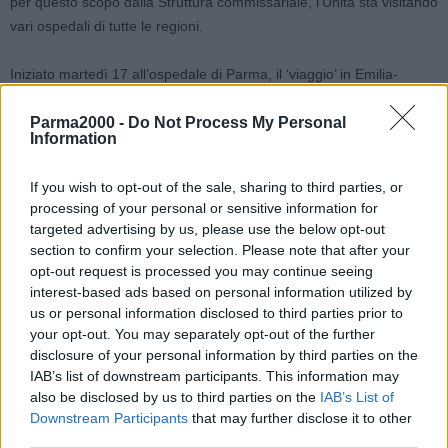
per questo scopo dalla Struttura commissariale, l’Unità sta visitando
vari ospedali di tutte le regioni.
Iniziato martedì 17 all’ospedale di Parma, il ‘viaggio’ in Emilia-
Romagna ha fatto tappa successivamente a Reggio Emilia, Rimini,
Parma2000 -
Do Not Process My Personal
Ferrara e Bologna.
Information
Oggi pomeriggio la delegazione è stata ricevuta in Regione dal
If you wish to opt-out of the sale, sharing to third parties, or
presidente, Stefano Bonaccini, e dall’assessore alle Politiche per la
processing of your personal or sensitive information for
salute, Raffaele Donini. In collegamento, il direttore dell’’Unità per il
targeted advertising by us, please use the below opt-out
completamento della campagna vaccinale e per l’adozione di altre
section to confirm your selection. Please note that after your
misure di contrasto alla pandemia’, generale Tommaso Petroni.
opt-out request is processed you may continue seeing
interest-based ads based on personal information utilized by
us or personal information disclosed to third parties prior to
“In questi giorni- hanno sottolineato Bonaccini e Donini- abbiamo
your opt-out. You may separately opt-out of the further
potuto mostrare gli interventi realizzati dalla Regione insieme alle
disclosure of your personal information by third parties on the
Aziende sanitarie e ospedaliere per rispondere alla crisi
IAB’s list of downstream participants. This information may
pandemica, una crisi che ci ha colpiti duramente, a cui abbiamo
also be disclosed by us to third parties on the
IAB’s List of
risposto dando prova di resilienza e di grande organizzazione del
Downstream Participants
that may further disclose it to other
nostro sistema sanitario pubblico e universalistico, grazie alla
third parties.