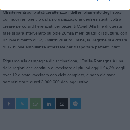
Gli interventi sono stati caratterizzati dall’ampliamento degli spazi
con nuovi ambienti o dalla riorganizzazione degli esistenti, volti a
creare percorsi differenziati per pazienti Covid. Alla fine di questa
fase si sarà intervenuto su oltre 26mila metri quadri di strutture, con
un investimento di 52,5 milioni di euro. Infine, la Regione si è dotata
di 17 nuove ambulanze attrezzate per trasportare pazienti infetti.
Riguardo alla campagna di vaccinazione, l’Emilia-Romagna è una
delle regioni che continua a vaccinare di più: ad oggi il 94,3% degli
over 12 è stato vaccinato con ciclo completo, e sono già state
somministrare quasi 2.900.000 dosi aggiuntive.