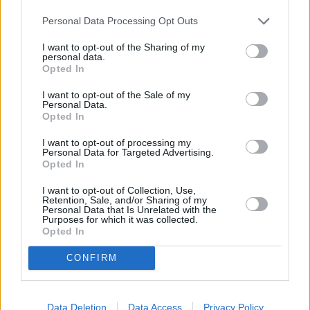
professionalità, generosità, umanità dei nostri professionisti sanitari
Personal Data Processing Opt Outs
e grazie all’unità delle istituzioni”.
I want to opt-out of the Sharing of my
personal data.
“Abbiamo interpretato in maniera adeguata la vaccinazione-
Opted In
concludono presidente e assessore- sotto la direzione della
Struttura commissariale, che ci ha consentito anche nei momenti in
I want to opt-out of the Sale of my
Personal Data.
cui la circolazione è stata particolarmente alta, di non mandare in
Opted In
crisi la rete ospedaliera. Ora siamo pronti a guardare avanti con
fiducia, facendoci carico delle sfide della sanità post Covid”.
I want to opt-out of processing my
Personal Data for Targeted Advertising.
Il punto della situazione in Emilia-Romagna
Opted In
In Emilia-Romagna al 30 aprile scorso sono stati allestiti 165 nuovi
I want to opt-out of Collection, Use,
Retention, Sale, and/or Sharing of my
posti in terapia intensiva e 230 in terapia subintensiva, per un
Personal Data that Is Unrelated with the
Purposes for which it was collected.
investimento complessivo di quasi 68,9 milioni di euro, portato a
Opted In
termine nonostante le inevitabili difficoltà legate all’emergenza
sanitaria.
CONFIRM
Sul fronte dei Pronto soccorso si sono conclusi 19 interventi, uno è
di imminente conclusione e per altri 25 i lavori sono in corso.
Data Deletion
Data Access
Privacy Policy