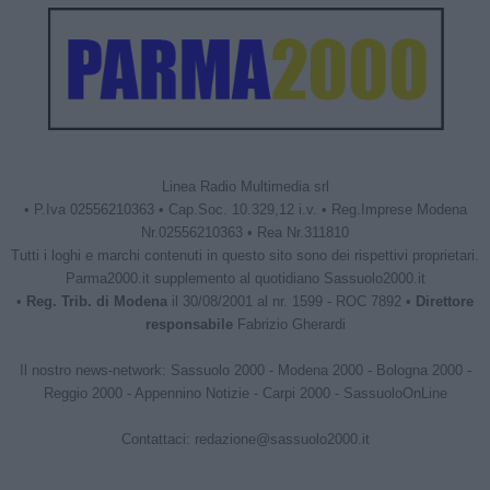
Linea Radio Multimedia srl
• P.Iva 02556210363 • Cap.Soc. 10.329,12 i.v. • Reg.Imprese Modena
Nr.02556210363 • Rea Nr.311810
Tutti i loghi e marchi contenuti in questo sito sono dei rispettivi proprietari.
Parma2000.it supplemento al quotidiano Sassuolo2000.it
•
Reg. Trib. di Modena
il 30/08/2001 al nr. 1599 - ROC 7892 •
Direttore
responsabile
Fabrizio Gherardi
Il nostro news-network:
Sassuolo 2000
-
Modena 2000
-
Bologna 2000
-
Reggio 2000
-
Appennino Notizie
-
Carpi 2000
-
SassuoloOnLine
Contattaci:
redazione@sassuolo2000.it