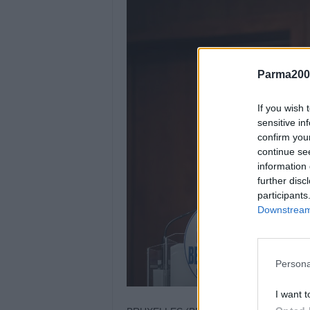
Parma200
If you wish 
sensitive in
confirm you
continue se
information 
further disc
participants
Downstream 
Persona
I want t