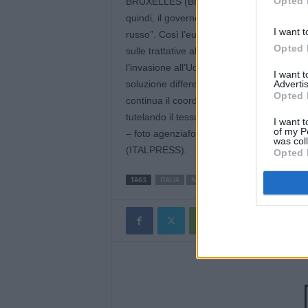
Opted 
BRUXELLES (BELGIO) (ITALPRESS) – “Per noi
quindi, il governo italiano può tranquillam
I want t
russo”. Così l’eurodeputato coordinatore n
Opted 
sulle trattative al Consiglio Ue sull’appro
l’invasione all’Ucraina. “La situazione de
I want 
soluzione differenziata ma non si possono 
Advertis
Opted 
continua il coordinatore forrzista. “Il tem
tutelando il tessuto imprenditoriale europ
I want t
of my P
– foto agenziafotogramma.it –
was col
(ITALPRESS).
Opted 
TAGS
ITALIA
NEWSONLINE
NOTIZIEONLINE