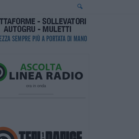
ora in onda
________________