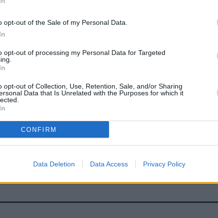
In
 italiani la questione prioritaria è quella del gas;
ente essere favorevole sul vietare le importazioni di petrolio
o opt-out of the Sale of my Personal Data.
azionale di Forza Italia Antonio Tajani, in un commento
In
vazione del sesto pacchetto di sanzioni contro la Russia per
ll’energia è diversa da Paese a Paese, per questo serve una
to opt-out of processing my Personal Data for Targeted
fare danni più ai nostri Paesi che alla Federazione russa”,
ing.
In
a energetico va affrontato con prudenza e intelligenza,
eo”, conclude Tajani.
o opt-out of Collection, Use, Retention, Sale, and/or Sharing
ersonal Data that Is Unrelated with the Purposes for which it
lected.
In
CONFIRM
Data Deletion
Data Access
Privacy Policy