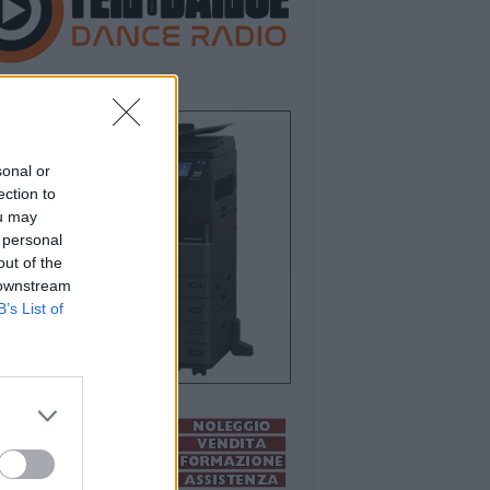
sonal or
ection to
ou may
 personal
out of the
 downstream
B’s List of