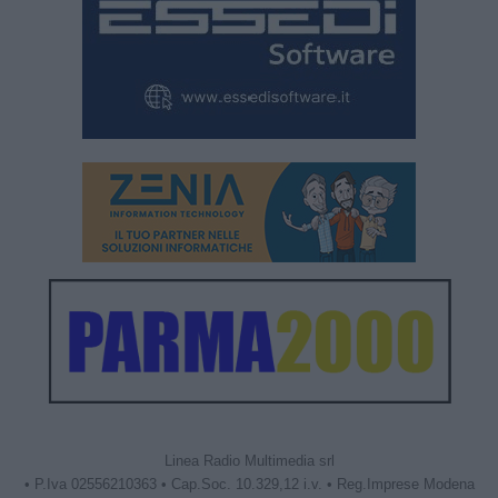
Linea Radio Multimedia srl
• P.Iva 02556210363 • Cap.Soc. 10.329,12 i.v. • Reg.Imprese Modena