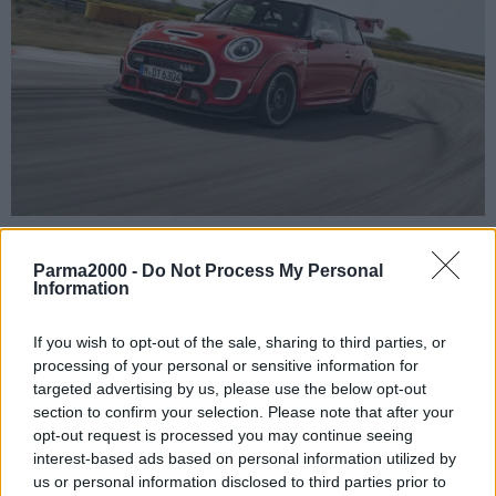
MONACO DI BAVIERA (GERMANIA) (ITALPRESS) – La nuova Mini
Parma2000 -
Do Not Process My Personal
John Cooper Works della Bulldog Racing ha superato il suo
Information
battesimo di fuoco. Nelle ultime settimane, la vettura ha completato
il programma di test sul Circuit de Provence, vicino alla città
If you wish to opt-out of the sale, sharing to third parties, or
francese di Marsiglia. L’obiettivo dei dettagliati test è stato quello di
processing of your personal or sensitive information for
targeted advertising by us, please use the below opt-out
raccogliere dati riguardo i carichi esercitati sul telaio e sui
section to confirm your selection. Please note that after your
componenti della propulsione e la loro durata. L’ingegnere del
opt-out request is processed you may continue seeing
BMW Group Patrick Hàussler, specializzato sul telaio, ha guidato la
interest-based ads based on personal information utilized by
MINI da circa 225 kW (306 CV). Un grande vantaggio per la
us or personal information disclosed to third parties prior to
squadra corse, in quanto Patrick sviluppa prodotti Bmw e Mini a