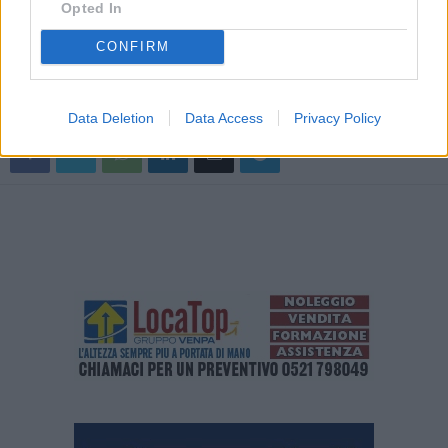
maggio.
Opted In
– foto ufficio stampa Bmw Group Italia –
CONFIRM
(ITALPRESS).
TAGS
AUTO
ITALIA
MOTORI
NEWSONLINE
Data Deletion
Data Access
Privacy Policy