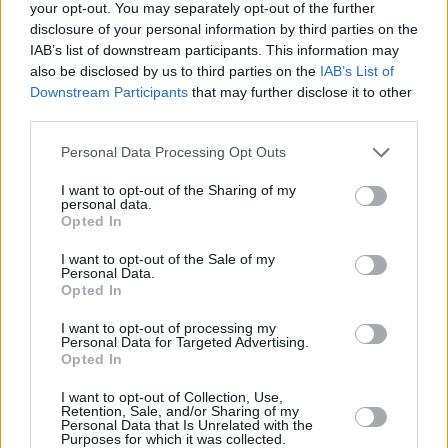
your opt-out. You may separately opt-out of the further
tempo pieno e, grazie ad anni di test, conosce il sito di prova di
disclosure of your personal information by third parties on the
Miramas. “Durante il nostro rollout a marzo, il compito era
IAB’s list of downstream participants. This information may
also be disclosed by us to third parties on the
IAB’s List of
fondamentalmente quello di garantire che la Mini John Cooper
Downstream Participants
that may further disclose it to other
Works funzionasse. Presso il centro di prova del BmW Group a
third parties.
Miramas, abbiamo potuto testare ogni aggiornamento. Oltre alle
prove di resistenza obbligatorie e al set-up, siamo stati in grado di
Personal Data Processing Opt Outs
apportare modifiche e riparazioni rapidamente sul posto”, dichiara
I want to opt-out of the Sharing of my
Friedhelm Thelen, team leader della Bulldog Racing.
personal data.
“Ho guidato la Mini John Cooper Works per la prima volta nella 24
Opted In
ore a Miramas. La mini John Cooper Works è nuovissima, ed è
I want to opt-out of the Sale of my
proprio per questo che è affascinante vedere quanta strada abbia
Personal Data.
già fatto. Siamo stati in grado di fare sempre più chilometri ogni
Opted In
giorno e iniziare con il lavoro di configurazione e il test degli
I want to opt-out of processing my
pneumatici. La mia impressione sulla vettura è sempre più positiva.
Personal Data for Targeted Advertising.
Opted In
Per me è stato un grande piacere poter contribuire e lavorare per
fare una grande gara al Nùrburgring”. Bulldog Racing continuerà il
I want to opt-out of Collection, Use,
programma di sviluppo con la nuova Mini John Cooper Works sul
Retention, Sale, and/or Sharing of my
Personal Data that Is Unrelated with the
Nordschleife nelle prossime settimane. La prima gara sarà al 6 all’8
Purposes for which it was collected.