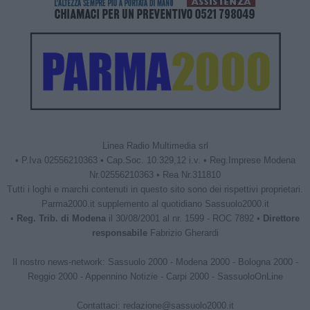
Linea Radio Multimedia srl
• P.Iva 02556210363 • Cap.Soc. 10.329,12 i.v. • Reg.Imprese Modena
Nr.02556210363 • Rea Nr.311810
Tutti i loghi e marchi contenuti in questo sito sono dei rispettivi proprietari.
Parma2000.it supplemento al quotidiano Sassuolo2000.it
•
Reg. Trib. di Modena
il 30/08/2001 al nr. 1599 - ROC 7892 •
Direttore
responsabile
Fabrizio Gherardi
Il nostro news-network:
Sassuolo 2000
-
Modena 2000
-
Bologna 2000
-
Reggio 2000
-
Appennino Notizie
-
Carpi 2000
-
SassuoloOnLine
Contattaci:
redazione@sassuolo2000.it