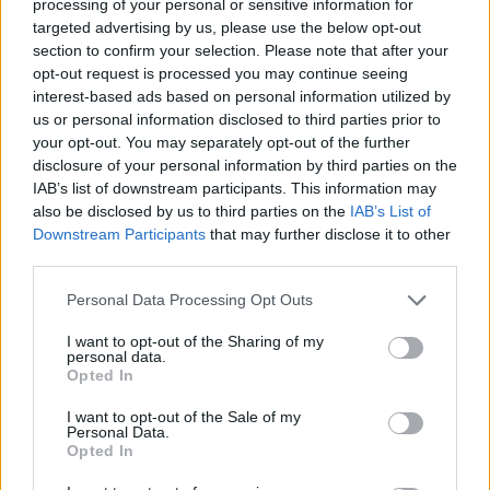
Campionato, Sassuolo e Macerata incroceranno quindi di nuovo i
processing of your personal or sensitive information for
targeted advertising by us, please use the below opt-out
loro destini nei Quarti: entrambi gli incontri di Regular Season
section to confirm your selection. Please note that after your
hanno sorriso alle marchigiane, capaci di vincere al tie break la
opt-out request is processed you may continue seeing
gara di andata dello scorso 17 ottobre e poi di conquistare 3-1
interest-based ads based on personal information utilized by
l’incontro natalizio dello scorso 26 dicembre. Ma ciò che è stato
us or personal information disclosed to third parties prior to
lascia il tempo che trova, considerato quanto tempo è passato e –
your opt-out. You may separately opt-out of the further
soprattutto – quella che si prepara a scendere al Fondescodella di
disclosure of your personal information by third parties on the
Macerata, è una Green Warriors completamente diversa, per
IAB’s list of downstream participants. This information may
also be disclosed by us to third parties on the
IAB’s List of
organico e per temperamento, come sottolinea Coach Venco: “E’
Downstream Participants
that may further disclose it to other
vero, questa sarà la terza volta che affrontiamo Macerata in questa
third parties.
stagione ma sinceramente non avevo pensato alle due precedenti
sconfitte: è passato tanto tempo e noi siamo diversi da come
Personal Data Processing Opt Outs
eravamo. Come sempre considereremo la gara come uno
I want to opt-out of the Sharing of my
strumento per misurare noi stesse: la nostra è una squadra che ha
personal data.
fatto un percorso particolare, siamo cresciuti tanto ma ancora oggi
Opted In
non sappiamo quali sono i nostri limiti e dove possiamo arrivare.
I want to opt-out of the Sale of my
Domenica sarà indubbiamente una partita difficile, perché
Personal Data.
Macerata è una squadra davvero forte e difficile da affrontare:
Opted In
sappiamo che i favori del pronostico sono dalla loro parte, ma noi