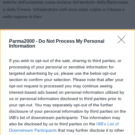
tattiche dell’aviazione russa avviene dal territorio della Bielorussia,
e dalla Crimea. Infrastrutture civili sono state colpite a Odessa e
nella regione di Kiev.
Secondo fonti russe sarebbe caduta la città di Melitopol, dove gli
scontri erano cominciati ieri mattina. Gli ucraini per ora
Parma2000 -
Do Not Process My Personal
mantengono il controllo a est di Charkiv, seconda città del Paese.
Information
Durissimi combattimenti sono in corso a Koblevo. L’aeronautica
militare ucraina sta effettuando attacchi aerei contro i russi, un
If you wish to opt-out of the sale, sharing to third parties, or
processing of your personal or sensitive information for
velivolo con paracadutisti russi è stato distrutto. L’esercito ucraina
targeted advertising by us, please use the below opt-out
continua ad ammassare materiale militare nelle regioni di Kiev,
section to confirm your selection. Please note that after your
Chernihiv e Kherson. Le perdite stimate dei russi, secondo lo stato
opt-out request is processed you may continue seeing
maggiore ucraino, sono complessivamente finora di 14 velivoli
interest-based ads based on personal information utilized by
ordinari, 8 elicotteri, 102 carri armati, 536 veicoli d’assalto, 15
us or personal information disclosed to third parties prior to
cannoniere.
your opt-out. You may separately opt-out of the further
Situazione tesa nella capitale. Bombardamenti starebbero colpendo
disclosure of your personal information by third parties on the
IAB’s list of downstream participants. This information may
alcuni parti della città. Un edificio residenziale e l’area intorno
also be disclosed by us to third parties on the
IAB’s List of
all’aeroporto di Zhulyany sono stati colpiti da missili. Il presidente
Downstream Participants
that may further disclose it to other
ucraino, Vladimir Zelensky ha diffuso stamane un video fuori dal