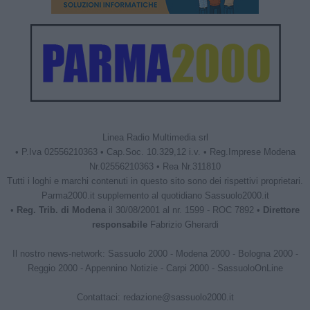
Linea Radio Multimedia srl
• P.Iva 02556210363 • Cap.Soc. 10.329,12 i.v. • Reg.Imprese Modena
Nr.02556210363 • Rea Nr.311810
Tutti i loghi e marchi contenuti in questo sito sono dei rispettivi proprietari.
Parma2000.it supplemento al quotidiano Sassuolo2000.it
•
Reg. Trib. di Modena
il 30/08/2001 al nr. 1599 - ROC 7892 •
Direttore
responsabile
Fabrizio Gherardi
Il nostro news-network:
Sassuolo 2000
-
Modena 2000
-
Bologna 2000
-
Reggio 2000
-
Appennino Notizie
-
Carpi 2000
-
SassuoloOnLine
Contattaci:
redazione@sassuolo2000.it