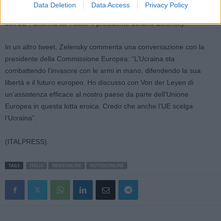
Data Deletion
Data Access
Privacy Policy
fornitura di assistenza di difesa. L’Ucraina deve entrare a far parte
dell’UE”, afferma su Twitter il presidente ucraino Zelensky.
In un altro tweet, Zelensky commenta una conversazione con la
presidente della Commissione Europea: “L’Ucraina sta
combattendo l’invasore con le armi in mano, difendendo la sua
libertà e il futuro europeo. Ho discusso con Von der Leyen di
un’assistenza efficace al nostro paese da parte dell’Unione
Europea in questa lotta eroica. Credo che anche l’UE scelga
l’Ucraina”.
(ITALPRESS).
TAGS
ITALIA
NEWSONLINE
NOTIZIEONLINE