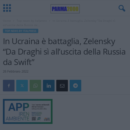
Home
Top news by Italpress
In Ucraina è battaglia, Zelensky “Da Draghi sì
all’uscita della Russia da...
TOP NEWS BY ITALPRESS
In Ucraina è battaglia, Zelensky
“Da Draghi sì all’uscita della Russia
da Swift”
26 Febbraio 2022