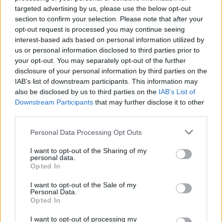
difficili da abbattere. Le Paralimpiadi della scorsa estate hanno
targeted advertising by us, please use the below opt-out
riportato all’attenzione il tema sport e disabilità, rendendo evidente
section to confirm your selection. Please note that after your
a tutti che parliamo di atleti in grado di raggiungere grandi risultati
opt-out request is processed you may continue seeing
atletici e sportivi, capaci di suscitare passioni ed emozioni. Oggi
interest-based ads based on personal information utilized by
diamo il benvenuto alla Nazionale femminile volley sorde, così
us or personal information disclosed to third parties prior to
your opt-out. You may separately opt-out of the further
come avevamo ospitato le squadre finaliste per la Coppa Italia
disclosure of your personal information by third parties on the
Rugby in carrozzina; abbiamo già in programma altri appuntamenti,
IAB’s list of downstream participants. This information may
con l’auspicio che, mettendoci alle spalle l’emergenza sanitaria, si
also be disclosed by us to third parties on the
IAB’s List of
possa vivere sempre più questi eventi in modo aperto e inclusivo
Downstream Participants
that may further disclose it to other
coinvolgendo le società sportive del territorio”.
third parties.
Personal Data Processing Opt Outs
“Formigine ha da sempre creduto nello sport come strumento
d’inclusione – aggiunge la sindaca di Formigine, Maria Costi –. Il
I want to opt-out of the Sharing of my
prossimo fine settimana ospiteremo gli atleti della Nazionale calcio
personal data.
Opted In
amputati e, non appena la situazione sanitaria lo consentirà,
ritornerà nella nostra piscina la manifestazione ‘Nuoto & simpatia’,
I want to opt-out of the Sale of my
gara del Comitato paralimpico italiano, organizzata
Personal Data.
Opted In
dall’Associazione sportiva Handicap Modena. Inoltre, continuiamo a
portare avanti, assieme all’Asd Colombaro, il progetto ‘Spazio al
I want to opt-out of processing my