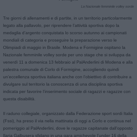
La Nazionale femminile volley sorde
Tre giorni di allenamenti e di partite, in un territorio particolarmente
legato alla pallavolo, per riprendere l’attività sportiva dopo la
medaglia d’argento conquistata lo scorso autunno ai campionati
mondiali di categoria e proseguire la preparazione verso le
Olimpiadi di maggio in Brasile. Modena e Formigine ospitano la
Nazionale femminile volley sorde per uno stage che si sviluppa da
venerdì 11 a domenica 13 febbraio al PalAnderlini di Modena e alla
palestra comunale di Corlo di Formigine, accogliendo quindi
un’eccellenza sportiva italiana anche con l’obiettivo di contribuire a
divulgare sul territorio la conoscenza di una disciplina sportiva
indicata per favorire l’inserimento sociale di ragazzi e ragazze con
questa disabilità.
Il raduno collegiale, organizzato dalla Federazione sport sordi Italia
(Fssi), ha preso il via nella mattinata di oggi a Corlo e continua nel
pomeriggio al PalAnderlini, dove le ragazze capitanate dall’opposto
Ilaria Galbusera sfidano in una gara amichevole l’under 16 della