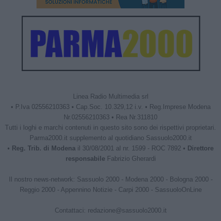
Linea Radio Multimedia srl
• P.Iva 02556210363 • Cap.Soc. 10.329,12 i.v. • Reg.Imprese Modena
Nr.02556210363 • Rea Nr.311810
Tutti i loghi e marchi contenuti in questo sito sono dei rispettivi proprietari.
Parma2000.it supplemento al quotidiano Sassuolo2000.it
•
Reg. Trib. di Modena
il 30/08/2001 al nr. 1599 - ROC 7892 •
Direttore
responsabile
Fabrizio Gherardi
Il nostro news-network:
Sassuolo 2000
-
Modena 2000
-
Bologna 2000
-
Reggio 2000
-
Appennino Notizie
-
Carpi 2000
-
SassuoloOnLine
Contattaci:
redazione@sassuolo2000.it