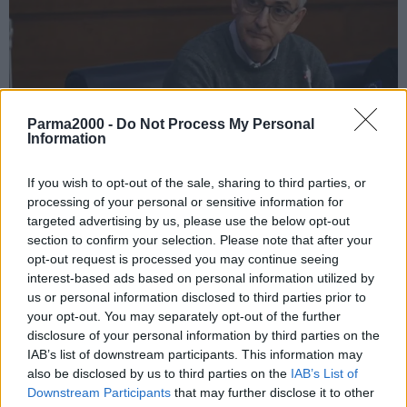
Parma2000 -
Do Not Process My Personal
Information
If you wish to opt-out of the sale, sharing to third parties, or
processing of your personal or sensitive information for
ROMA (ITALPRESS) – La luce in fondo al tunnel. Parole di
targeted advertising by us, please use the below opt-out
speranza giungono dal presidente dell’Istituto Superiore di Sanità
section to confirm your selection. Please note that after your
Silvio Brusaferro, che nella consueta analisi del venerdì certifica
opt-out request is processed you may continue seeing
come la curva dei contagi stia rallentando significativamente. “La
interest-based ads based on personal information utilized by
us or personal information disclosed to third parties prior to
curva – attesta – continua a decrescere. I dati mostrano
your opt-out. You may separately opt-out of the further
un’incidenza di 962 casi per 100 mila abitanti. Il dato si conferma
disclosure of your personal information by third parties on the
anche dai valori dell’Rt, che si mantiene sotto la soglia epidemica.
IAB’s list of downstream participants. This information may
La decrescita tocca tutte le regioni. Una decrescita che si traduce in
also be disclosed by us to third parties on the
IAB’s List of
tutte le fasce di età, anche se nelle fasce più giovani la circolazione
Downstream Participants
that may further disclose it to other
è maggiore. Quando andiamo a guardare l’Rt, vediamo che quasi