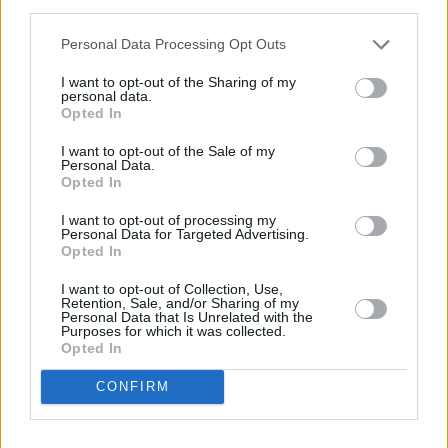
third parties.
tutte le varie regioni sono caratterizzate da un Rt sotto 1”. E se i
Personal Data Processing Opt Outs
contagi, nonostante il calo rimangono comunque tanti, è tutta colpa
della variante Omicron. “Con la variante Omicron è possibile un
I want to opt-out of the Sharing of my
fenomeno di reinfezione – osserva Brusaferro -. I dati ci mostrano
personal data.
Opted In
come oramai la variante Omicron abbia la totale circolazione nel
Paese, parliamo del 99,1%”. Sul fronte delle vaccinazioni,
I want to opt-out of the Sale of my
Personal Data.
Brusaferro spiega che “tutte le fasce di età si caratterizzano da una
Opted In
elevata copertura vaccinale, con una crescita anche nelle fasce di
età più giovane tra i 5 e gli 11 anni e tra i 12 e i 19 anni, e si
I want to opt-out of processing my
Personal Data for Targeted Advertising.
conferma una lenta decrescita dei non vaccinati, ma che comunque
Opted In
restano milioni”.
(ITALPRESS).
I want to opt-out of Collection, Use,
Retention, Sale, and/or Sharing of my
Personal Data that Is Unrelated with the
Purposes for which it was collected.
TAGS
ITALIA
NEWSONLINE
NOTIZIEONLINE
Opted In
CONFIRM