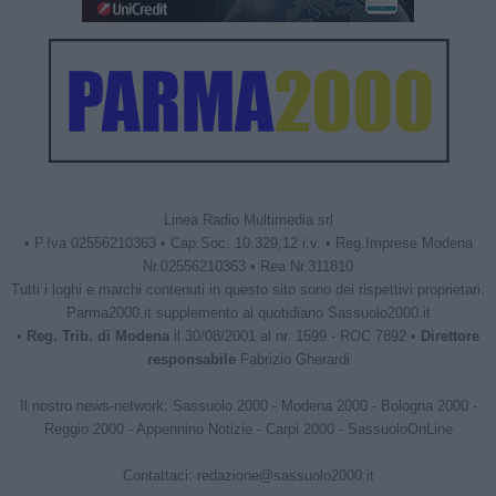
Linea Radio Multimedia srl
• P.Iva 02556210363 • Cap.Soc. 10.329,12 i.v. • Reg.Imprese Modena
Nr.02556210363 • Rea Nr.311810
Tutti i loghi e marchi contenuti in questo sito sono dei rispettivi proprietari.
Parma2000.it supplemento al quotidiano Sassuolo2000.it
•
Reg. Trib. di Modena
il 30/08/2001 al nr. 1599 - ROC 7892 •
Direttore
responsabile
Fabrizio Gherardi
Il nostro news-network:
Sassuolo 2000
-
Modena 2000
-
Bologna 2000
-
Reggio 2000
-
Appennino Notizie
-
Carpi 2000
-
SassuoloOnLine
Contattaci:
redazione@sassuolo2000.it