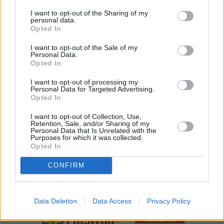
turistico ma si è anche parlato di Expo 2020 e degli ottimi rapporti
I want to opt-out of the Sharing of my
che la Repubblica intrattiene con gli Emirati Arabi Uniti e gli altri
personal data.
paesi dell’area araba. All’ambasciatore è stato proposto l’avvio di
Opted In
una serie di incontri tecnici che abbiano come obbiettivo la stesura
I want to opt-out of the Sale of my
di uno specifico accordo di collaborazione.
Personal Data.
Opted In
Grande disponibilità a collaborare è stata dimostrata
dall’Ambasciatore Ahmed bin Salim bin Mohamed Baomar durante
I want to opt-out of processing my
un incontro contraddistinto dalla cordialità.
Personal Data for Targeted Advertising.
Opted In
(ITALPRESS).
I want to opt-out of Collection, Use,
Retention, Sale, and/or Sharing of my
Personal Data that Is Unrelated with the
Purposes for which it was collected.
Opted In
CONFIRM
Data Deletion
Data Access
Privacy Policy