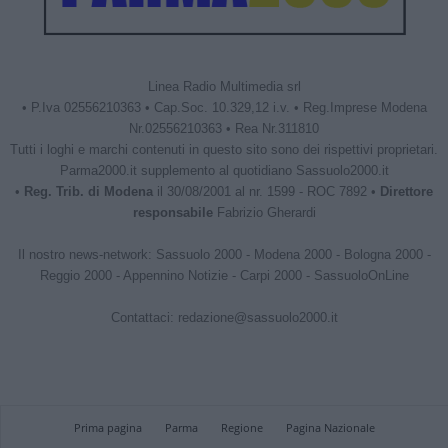
Linea Radio Multimedia srl
• P.Iva 02556210363 • Cap.Soc. 10.329,12 i.v. • Reg.Imprese Modena
Nr.02556210363 • Rea Nr.311810
Tutti i loghi e marchi contenuti in questo sito sono dei rispettivi proprietari.
Parma2000.it supplemento al quotidiano Sassuolo2000.it
•
Reg. Trib. di Modena
il 30/08/2001 al nr. 1599 - ROC 7892 •
Direttore
responsabile
Fabrizio Gherardi
Il nostro news-network:
Sassuolo 2000
-
Modena 2000
-
Bologna 2000
-
Reggio 2000
-
Appennino Notizie
-
Carpi 2000
-
SassuoloOnLine
Contattaci:
redazione@sassuolo2000.it
Prima pagina
Parma
Regione
Pagina Nazionale