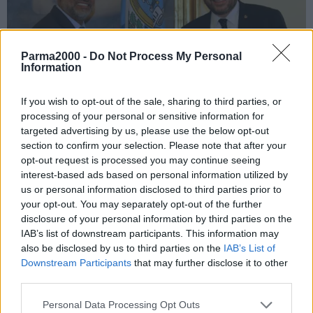
Parma2000 -
Do Not Process My Personal
Information
If you wish to opt-out of the sale, sharing to third parties, or
processing of your personal or sensitive information for
targeted advertising by us, please use the below opt-out
section to confirm your selection. Please note that after your
opt-out request is processed you may continue seeing
SAN MARINO (ITALPRESS) – L’ambasciatore straordinario e
interest-based ads based on personal information utilized by
plenipotenziario del Sultanato dell’Oman a San Marino Ahmed bin
us or personal information disclosed to third parties prior to
Salim bin Mohamed Baomar ha incontrato nel pomeriggio presso la
your opt-out. You may separately opt-out of the further
Segreteria di Stato per il Turismo il Segretario di Stato Federico
disclosure of your personal information by third parties on the
IAB’s list of downstream participants. This information may
Pedini Amati.
also be disclosed by us to third parties on the
IAB’s List of
In mattinata il nuovo ambasciatore aveva presentato la sua lettera
Downstream Participants
that may further disclose it to other
di credenziali ai Capitani Reggenti per poi avviare nel pomeriggio
third parties.
proficui dialoghi con le autorità sammarinesi.
Al centro del colloquio con Pedini Amati lo sviluppo del settore
Personal Data Processing Opt Outs