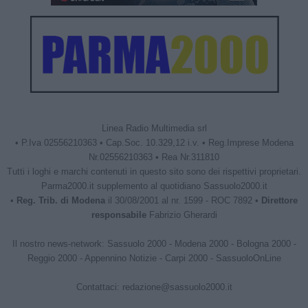
Linea Radio Multimedia srl
• P.Iva 02556210363 • Cap.Soc. 10.329,12 i.v. • Reg.Imprese Modena
Nr.02556210363 • Rea Nr.311810
Tutti i loghi e marchi contenuti in questo sito sono dei rispettivi proprietari.
Parma2000.it supplemento al quotidiano Sassuolo2000.it
•
Reg. Trib. di Modena
il 30/08/2001 al nr. 1599 - ROC 7892 •
Direttore
responsabile
Fabrizio Gherardi
Il nostro news-network:
Sassuolo 2000
-
Modena 2000
-
Bologna 2000
-
Reggio 2000
-
Appennino Notizie
-
Carpi 2000
-
SassuoloOnLine
Contattaci:
redazione@sassuolo2000.it