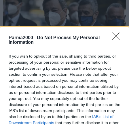
Parma2000 -
Do Not Process My Personal
Information
If you wish to opt-out of the sale, sharing to third parties, or
processing of your personal or sensitive information for
targeted advertising by us, please use the below opt-out
ROMA (ITALPRESS) – “I provvedimenti di oggi vanno nella
section to confirm your selection. Please note that after your
direzione di una ancora maggiore riapertura del Paese. Oggi ci
opt-out request is processed you may continue seeing
occupiamo della scuola in presenza, che è da sempre la priorità di
interest-based ads based on personal information utilized by
questo governo”. Lo ha detto il premier Mario Draghi, nel suo
us or personal information disclosed to third parties prior to
intervento introduttivo in Consiglio dei Ministri.
your opt-out. You may separately opt-out of the further
disclosure of your personal information by third parties on the
“Veniamo incontro alle esigenze delle famiglie, che trovano il
IAB’s list of downstream participants. This information may
regime attuale delle quarantene troppo complicato e restrittivo – ha
also be disclosed by us to third parties on the
IAB’s List of
aggiunto Draghi -. Vogliamo limitare di molto l’uso della didattica a
Downstream Participants
that may further disclose it to other
distanza, per permettere a un numero sempre maggiore dei nostri
third parties.