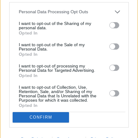
bambini e ragazzi di andare in classe. Oltre alla scuola, tra i
provvedimenti di oggi c’è la decisione di eliminare le restrizioni,
Personal Data Processing Opt Outs
anche in zona rossa, per chi è vaccinato. Inoltre, la validità del
I want to opt-out of the Sharing of my
green pass per chi ha tre dosi – oppure due dosi e ha già avuto il
personal data.
Opted In
Covid – diverrà indefinita. Nelle prossime settimane andremo avanti
su questo percorso di riapertura. Sulla base dell’evidenza
I want to opt-out of the Sale of my
scientifica, e continuando a seguire l’andamento della curva
Personal Data.
Opted In
epidemiologica, annunceremo un calendario di superamento delle
restrizioni vigenti. I dati sulle vaccinazioni sono molto incoraggianti.
I want to opt-out of processing my
Vogliamo un Italia sempre più aperta, soprattutto per i nostri
Personal Data for Targeted Advertising.
Opted In
ragazzi”.
(ITALPRESS).
I want to opt-out of Collection, Use,
Retention, Sale, and/or Sharing of my
Personal Data that Is Unrelated with the
Purposes for which it was collected.
TAGS
ITALIA
NEWSONLINE
NOTIZIEONLINE
Opted In
CONFIRM