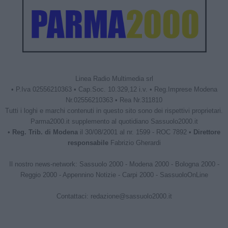
Linea Radio Multimedia srl
• P.Iva 02556210363 • Cap.Soc. 10.329,12 i.v. • Reg.Imprese Modena
Nr.02556210363 • Rea Nr.311810
Tutti i loghi e marchi contenuti in questo sito sono dei rispettivi proprietari.
Parma2000.it supplemento al quotidiano Sassuolo2000.it
•
Reg. Trib. di Modena
il 30/08/2001 al nr. 1599 - ROC 7892 •
Direttore
responsabile
Fabrizio Gherardi
Il nostro news-network:
Sassuolo 2000
-
Modena 2000
-
Bologna 2000
-
Reggio 2000
-
Appennino Notizie
-
Carpi 2000
-
SassuoloOnLine
Contattaci:
redazione@sassuolo2000.it