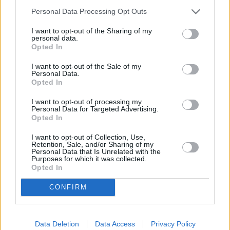
cedere nella sfida quasi impossibile con Salvatore Demetrico
Personal Data Processing Opt Outs
vincitore sia della qualifica sia del titolo Assoluto.
I want to opt-out of the Sharing of my
personal data.
Il commento di Alberto Venturelli, Coach e Responsabile Tecnico
Opted In
del Settore Para-Archery della Società vignolese: “
Abbiamo
ottenuto risultati molto al di sopra delle aspettative della vigilia. Due
I want to opt-out of the Sale of my
Personal Data.
ragazzi con due storie completamente diverse, ma uniti dalla voglia
Opted In
di dare il massimo e di fare squadra. Dispiace l’assenza di Rossano
Cantergiani che si è ammalato proprio alla vigilia e che avrebbe
I want to opt-out of processing my
Personal Data for Targeted Advertising.
avuto ottime chance di alta classifica. Ora pronti per i Campionati
Opted In
Regionali Indoor con lo sguardo puntato verso i Campionati Italiani
Targa di Lanciano in programma a luglio”.
I want to opt-out of Collection, Use,
Retention, Sale, and/or Sharing of my
Personal Data that Is Unrelated with the
Purposes for which it was collected.
Opted In
CONFIRM
Data Deletion
Data Access
Privacy Policy