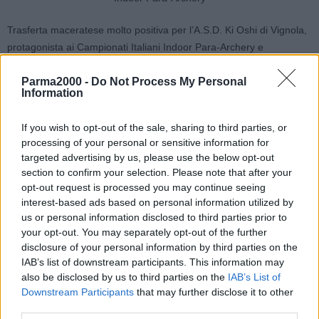
Trasferta maceratese molto positiva per l’A.S.D. Ki Oshi di Vignola,
protagonista ai Campionati Italiani Indoor Para-Archery e
rappresentata in linea di tiro dagli atleti Federico Uguzzoni e Matteo
Parma2000 -
Do Not Process My Personal
Graziosi entrambi facenti parte della categoria W1 maschile ed
Information
entrambi alla seconda partecipazione in carriera a un evento
nazionale.
If you wish to opt-out of the sale, sharing to third parties, or
processing of your personal or sensitive information for
Uguzzoni, con una esaltante seconda parte di gara e distruggendo
targeted advertising by us, please use the below opt-out
letteralmente il primato personale, si è piazzato al quinto posto
section to confirm your selection. Please note that after your
della classifica finale ottenendo l’accesso diretto ai quarti di finale
opt-out request is processed you may continue seeing
dove è stato sconfitto dal recordman mondiale Daniele Cassiani,
interest-based ads based on personal information utilized by
us or personal information disclosed to third parties prior to
poi finalista. Per il 38enne savignanese settimo posto Assoluto.
your opt-out. You may separately opt-out of the further
disclosure of your personal information by third parties on the
Lo spilambertese Graziosi, rientrato in autunno dopo un lungo
IAB’s list of downstream participants. This information may
periodo di stop, ha disputato invece una gara perfettamente in linea
also be disclosed by us to third parties on the
IAB’s List of
con la media stagionale e ha conquistato il sesto posto al fotofinish
Downstream Participants
that may further disclose it to other
garantendosi gli ottavi di finale. Promosso ai quarti, ha poi dovuto
third parties.