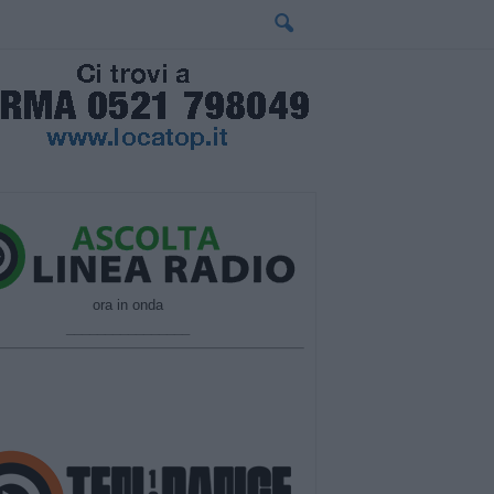
ora in onda
________________