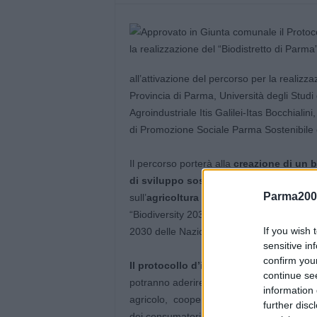
all’attivazione del percorso per la realizz
Provincia di Parma, Università degli Stud
Agroindustriale Itis Galilei-Itas Bocchiali
di Promozione Sociale Parma Sostenibile 
Il percorso porterà alla
creazione di un bi
di sviluppo sostenibile in ambito agroa
Parma200
sull’
agricoltura biologica e sull’agroec
“Biodiversity 2030” dell’Unione Europea e 
If you wish 
2030 delle Nazioni Unite.
sensitive in
confirm you
Il protocollo d’intesa è aperto ad altri
continue se
potranno aderire i comuni della provincia
information 
agricolo, cooperativo, degli artigiani, del
further disc
dei consumatori, nonché enti che si occupan