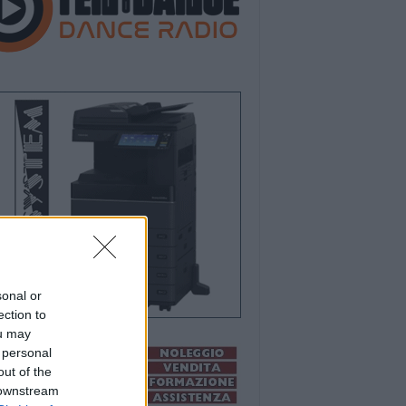
sonal or
ection to
ou may
 personal
out of the
 downstream