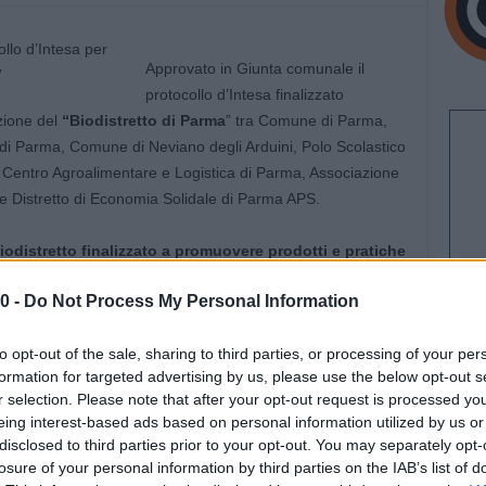
Approvato in Giunta comunale il
protocollo d’Intesa finalizzato
azione del
“Biodistretto di Parma
” tra Comune di Parma,
i di Parma, Comune di Neviano degli Arduini, Polo Scolastico
ni, Centro Agroalimentare e Logistica di Parma, Associazione
e Distretto di Economia Solidale di Parma APS.
odistretto finalizzato a promuovere prodotti e pratiche
limentare nella provincia di Parma,
basandosi
0 -
Do Not Process My Personal Information
ologia,
in linea con le strategie “Farm to Fork” e
con gli Obiettivi di Sviluppo Sostenibile (SDG) dell’Agenda
to opt-out of the sale, sharing to third parties, or processing of your per
formation for targeted advertising by us, please use the below opt-out s
r selection. Please note that after your opt-out request is processed y
 soggetti che faranno richiesta di adesione.
In particolare
eing interest-based ads based on personal information utilized by us or
 di Parma, le associazioni di categoria del settore
disclosed to third parties prior to your opt-out. You may separately opt-
la ristorazione, dell’industria, del turismo, del commercio e
losure of your personal information by third parties on the IAB’s list of
o di sviluppo territoriale, enti del Terzo Settore, enti che