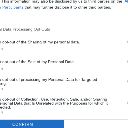
. This information may also be disclosed by us to third parties on the
IA
e nel settore agroalimentare, enti che si occupano di
Participants
that may further disclose it to other third parties.
 che si occupano di certificazione nel settore “biologico” ,
re.
l Data Processing Opt Outs
ato insieme a soggetti pubblici e privati
che operano
 trasformazione e lavorazione, logistica e commercio,
o opt-out of the Sharing of my personal data.
ormazione.
In
la data di sottoscrizione dei Soggetti Promotori
, con
o opt-out of the Sale of my Personal Data.
In
to opt-out of processing my Personal Data for Targeted
rensiva, innovativa e sistemica alcune sfide sociali,
ing.
In
arà un percorso che permetterà al territorio di monitorare
o verso un obiettivo comune raggiungibile solo attraverso
o opt-out of Collection, Use, Retention, Sale, and/or Sharing
 la sostenibilità in tutte le sue caratteristiche.” ha
ersonal Data that Is Unrelated with the Purposes for which it
lected.
In
ano Pizzigalli,
delegato alle Politiche Agricole e ai rapporti
CONFIRM