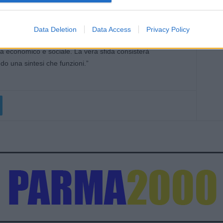
lla realizzazione del Biodistretto di Parma in sinergia con gli
re realtà diverse che fanno parte della filiera del biologico,
con una forte accezione di sostenibilità ambientale, creando
Data Deletion
Data Access
Privacy Policy
to ciò, sia dal punto vista della sensibilizzazione
sta economico e sociale. La vera sfida consisterà
ndo una sintesi che funzioni.”