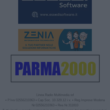
Linea Radio Multimedia srl
• P.Iva 02556210363 • Cap.Soc. 10.329,12 i.v. • Reg.Imprese Modena
Nr.02556210363 • Rea Nr.311810