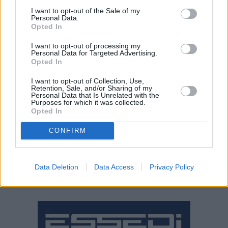
L’unica in pista in questo weekend sarà la Serie B con la prima
I want to opt-out of the Sale of my
giornata del Campionato Girone B. Domenica esordirà nel 2022
Personal Data.
contro il Pico della Mirandola all’Arcostruttura di Scandiano,
Opted In
I want to opt-out of processing my
Personal Data for Targeted Advertising.
Opted In
I want to opt-out of Collection, Use,
Retention, Sale, and/or Sharing of my
Personal Data that Is Unrelated with the
Purposes for which it was collected.
Opted In
CONFIRM
Data Deletion
Data Access
Privacy Policy