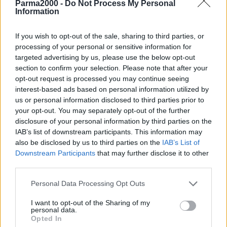
Parma2000 -
Do Not Process My Personal
Information
E’ stata rinviata a data da destinarsi Montecchio Precalcino-Roller
Hockey Scandiano in programma sabato prossimo in Veneto. I
If you wish to opt-out of the sale, sharing to third parties, or
vicentini hanno comunicato delle positività nel gruppo-squadra e
processing of your personal or sensitive information for
targeted advertising by us, please use the below opt-out
l’Ufficio Campionati e Gare della Federazione Italiana Sport
section to confirm your selection. Please note that after your
Rotellistici ha deciso il rinvio. Nei nuovi protocolli in vigore da
opt-out request is processed you may continue seeing
questa settimana è obbligatorio il testing ad ogni settimana con
interest-based ads based on personal information utilized by
comunicazione almeno 24 ore prima della gara, e con almeno 3
us or personal information disclosed to third parties prior to
positività nel gruppo-squadra si rinvia la partita. L’esordio per la
your opt-out. You may separately opt-out of the further
squadra rossoblu avverrà quindi sabato 22 gennaio, in un’altra
disclosure of your personal information by third parties on the
trasferta vicentina in casa del Trissino Hockey 05.
IAB’s list of downstream participants. This information may
also be disclosed by us to third parties on the
IAB’s List of
Downstream Participants
that may further disclose it to other
Anche il comitato regionale Emilia Romagna ha deciso di
third parties.
posticipare il ritorno in pista delle gare del settore giovanile dopo il
1° febbraio 2022.
Personal Data Processing Opt Outs
I want to opt-out of the Sharing of my
personal data.
Opted In