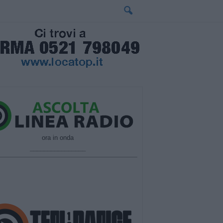
ora in onda
________________