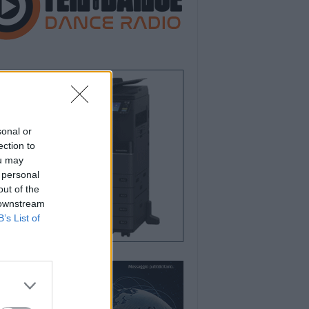
sonal or
ection to
ou may
 personal
out of the
 downstream
B’s List of