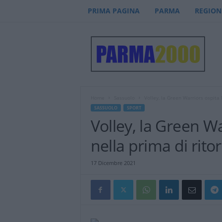
PRIMA PAGINA
PARMA
REGION
P
a
r
m
a
2
0
Home
Sassuolo
Volley, la Green Warriors ospita 
0
SASSUOLO
SPORT
0
Volley, la Green W
–
n
nella prima di rito
o
t
17 Dicembre 2021
i
z
i
e