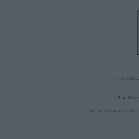
• P.Iva 0255
•
Reg. Trib.
Il nostro news-network:
Sass