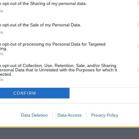
o opt-out of the Sharing of my personal data.
ca di nuovo equilibri quella in campo domenica contro
In
terrompere il proprio percorso di crescita e la propria
o opt-out of the Sale of my Personal Data.
ese di novembre. In più, c’è la forte volontà di riscattare il
In
a, terminato con la netta vittoria delle siciliane: “Domenica
mo Marsala, una squadra ben strutturata che all’andata ci ha
to opt-out of processing my Personal Data for Targeted
. Sarà una partita difficile, ma da parte nostra sappiamo di
ing.
In
voglia di rivincita è tanta. Dovremo cercare di confermare
 sicuramente facile perché ogni partita ha una storia a sé,
o opt-out of Collection, Use, Retention, Sale, and/or Sharing
ersonal Data that Is Unrelated with the Purposes for which it
 al nostro pubblico deve essere un altro nostro punto di
lected.
In
eto, la partita sarà trasmessa sul canale Youtube di
CONFIRM
sia in diretta che in modalità on demand.
Data Deletion
Data Access
Privacy Policy