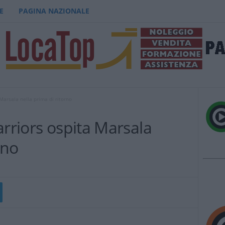
E
PAGINA NAZIONALE
Marsala nella prima di ritorno
arriors ospita Marsala
rno