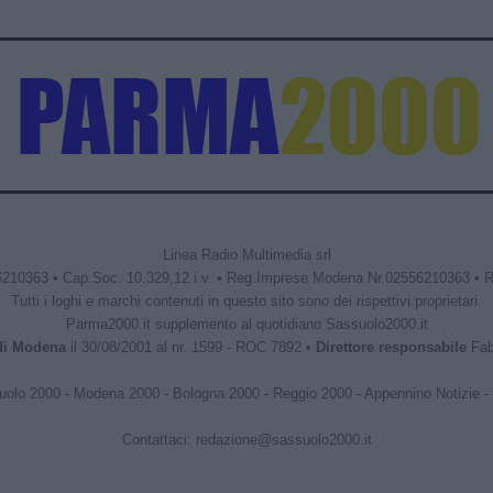
Linea Radio Multimedia srl
6210363 • Cap.Soc. 10.329,12 i.v. • Reg.Imprese Modena Nr.02556210363 • 
Tutti i loghi e marchi contenuti in questo sito sono dei rispettivi proprietari.
Parma2000.it supplemento al quotidiano Sassuolo2000.it
 di Modena
il 30/08/2001 al nr. 1599 - ROC 7892 •
Direttore responsabile
Fabr
uolo 2000
-
Modena 2000
-
Bologna 2000
-
Reggio 2000
-
Appennino Notizie
-
Contattaci:
redazione@sassuolo2000.it