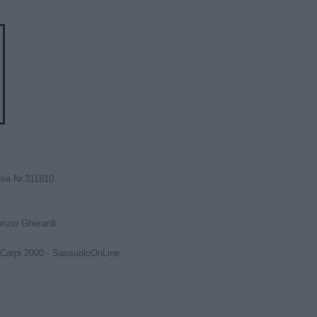
Rea Nr.311810
izio Gherardi
Carpi 2000
-
SassuoloOnLine