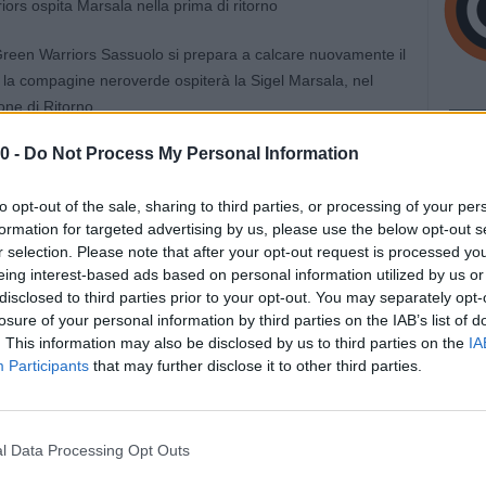
 Green Warriors Sassuolo si prepara a calcare nuovamente il
 la compagine neroverde ospiterà la Sigel Marsala, nel
one di Ritorno.
0 -
Do Not Process My Personal Information
non ha potuto approfittare del weekend di risposo tra la fine
, essendo scesa in campo per gli Ottavi di Coppa Italia contro
to opt-out of the sale, sharing to third parties, or processing of your per
ce, considerata la vittoria che ha consentito il passaggio ai
formation for targeted advertising by us, please use the below opt-out s
Dhimitriadhi dall’altra.
r selection. Please note that after your opt-out request is processed y
eing interest-based ads based on personal information utilized by us or
tina Balboni, regista della formazione sassolese: “Purtroppo
disclosed to third parties prior to your opt-out. You may separately opt-
urno in coppa Italia come meritavamo. L’infortunio di Kappi
losure of your personal information by third parties on the IAB’s list of
, la sua assenza in campo si sentirà, si erano creati degli
. This information may also be disclosed by us to third parties on the
IA
Participants
that may further disclose it to other third parties.
ti piano piano.
 ma unirci ancora di più e sono sicura che tutte quante
 la stagione. Già dalla scorsa partita le ragazze più
l Data Processing Opt Outs
oro contributo”.