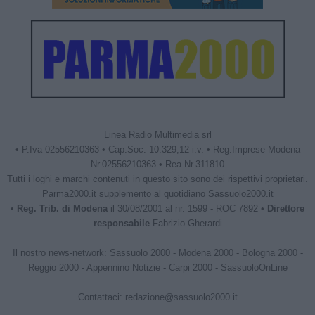
Linea Radio Multimedia srl
• P.Iva 02556210363 • Cap.Soc. 10.329,12 i.v. • Reg.Imprese Modena
Nr.02556210363 • Rea Nr.311810
Tutti i loghi e marchi contenuti in questo sito sono dei rispettivi proprietari.
Parma2000.it supplemento al quotidiano Sassuolo2000.it
•
Reg. Trib. di Modena
il 30/08/2001 al nr. 1599 - ROC 7892 •
Direttore
responsabile
Fabrizio Gherardi
Il nostro news-network:
Sassuolo 2000
-
Modena 2000
-
Bologna 2000
-
Reggio 2000
-
Appennino Notizie
-
Carpi 2000
-
SassuoloOnLine
Contattaci:
redazione@sassuolo2000.it