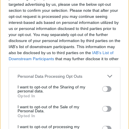
l’avvio delle vendite di fine stagione resta confermato il divieto di
targeted advertising by us, please use the below opt-out
section to confirm your selection. Please note that after your
vendite promozionali di capi di abbigliamento e accessori, oltre a
opt-out request is processed you may continue seeing
calzature, biancheria intima, pelletteria e tessuti per abbigliamento
interest-based ads based on personal information utilized by
e arredamento.
us or personal information disclosed to third parties prior to
your opt-out. You may separately opt-out of the further
“Superate le deroghe dello scorso anno che avevamo adottato per
disclosure of your personal information by third parties on the
permettere alle imprese di recuperare la stagione autunno-inverno
IAB’s list of downstream participants. This information may
2020 penalizzata dalle misure di contenimento della pandemia-
also be disclosed by us to third parties on the
IAB’s List of
Downstream Participants
that may further disclose it to other
spiega l’assessore regionale al Commercio, Andrea Corsini-, si
third parties.
torna anche in questo settore alla normalità. Una decisione che
abbiamo condiviso con le altre Regioni italiane, Federmoda e le
Personal Data Processing Opt Outs
associazioni di categoria del settore, visti i buoni risultati registrati in
I want to opt-out of the Sharing of my
questa prima fase di ripartenza”.
personal data.
Opted In
I want to opt-out of the Sale of my
Personal Data.
Opted In
I want to opt-out of processing my