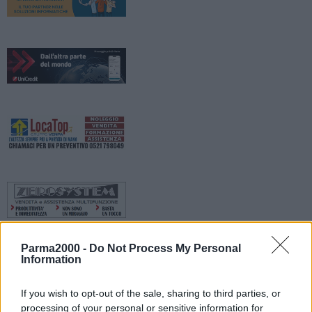
Parma2000 -
Do Not Process My Personal
Information
In Emilia-Romagna i saldi della stagione invernale 2021-2022
If you wish to opt-out of the sale, sharing to third parties, or
inizieranno il 5 gennaio prossimo. Inoltre, nei 30 giorni antecedenti
processing of your personal or sensitive information for