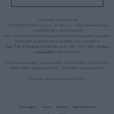
Linea Radio Multimedia srl
• P.Iva 02556210363 • Cap.Soc. 10.329,12 i.v. • Reg.Imprese Modena
Nr.02556210363 • Rea Nr.311810
Tutti i loghi e marchi contenuti in questo sito sono dei rispettivi proprietari.
Parma2000.it supplemento al quotidiano Sassuolo2000.it
•
Reg. Trib. di Modena
il 30/08/2001 al nr. 1599 - ROC 7892 •
Direttore
responsabile
Fabrizio Gherardi
Il nostro news-network:
Sassuolo 2000
-
Modena 2000
-
Bologna 2000
-
Reggio 2000
-
Appennino Notizie
-
Carpi 2000
-
SassuoloOnLine
Contattaci:
redazione@sassuolo2000.it
Prima pagina
Parma
Regione
Pagina Nazionale