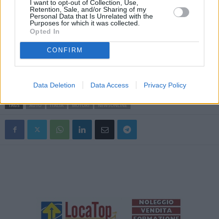
I want to opt-out of Collection, Use,
Retention, Sale, and/or Sharing of my
vendita più tardi, nel 2022 ed esprime un’interpretazione unica del
Personal Data that Is Unrelated with the
Purposes for which it was collected.
lusso e della personalizzazione Range Rover, realizzata a mano
Opted In
dalla divisione Special Vehicle Operations. Per configurare la
vettura: è possibile ordinare la nuova Range Rover, con prezzi a
CONFIRM
partire da Euro 124.300 e può essere configurata su:
landrover.it/nuovarangerover.
(ITALPRESS).
Data Deletion
Data Access
Privacy Policy
TAGS
AUTO
ITALIA
MOTORI
NEWSONLINE