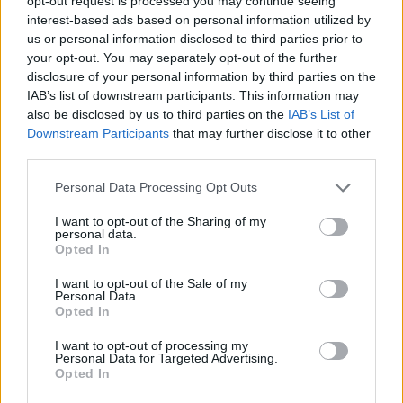
opt-out request is processed you may continue seeing
supportate da tecnologie che sottendono il design, creando un
interest-based ads based on personal information utilized by
veicolo unico. “E’ possibile rispettare il proprio DNA e proiettarsi
us or personal information disclosed to third parties prior to
ancora in avanti – ed è quello che abbiamo fatto. La natura
your opt-out. You may separately opt-out of the further
disclosure of your personal information by third parties on the
modernista della nostra filosofia di design non segue la moda o la
IAB’s list of downstream participants. This information may
tendenza. E’ priva di dettagli superflui, creando una forma che parla
also be disclosed by us to third parties on the
IAB’s List of
di modernità, ma è piena di fascino ed offre nuovi livelli di
Downstream Participants
that may further disclose it to other
coinvolgimento emotivo. La nuova Range Rover è semplicemente
third parties.
la più desiderabile mai creata” ha aggiunto Gerry McGovern OBE,
Chief Creative Officer, di Jaguar Land Rover.
Personal Data Processing Opt Outs
I nuovi motori ibridi plug-in da 510 CV e 440 CV hanno
I want to opt-out of the Sharing of my
un’autonomia completamente elettrica fino a 100 km. La versione
personal data.
Opted In
completamente elettrica si unirà alla gamma nel 2024, portando
per la prima volta a zero le emissioni allo scarico. Grazie al nuovo
I want to opt-out of the Sale of my
pianale MLA-Flex offre ora un passo standard e passo lungo e, per
Personal Data.
Opted In
la prima volta in una Range Rover, sette posti di lusso.
L’innovativa tecnologia di purificazione dell’aria ne migliora la
I want to opt-out of processing my
Personal Data for Targeted Advertising.
qualità all’interno dell’abitacolo, mentre il sistema di cancellazione
Opted In
attiva del rumore, contribuisce a creare uno degli ambienti interni
più silenziosi in circolazione. La versione SV sarà presentata e in