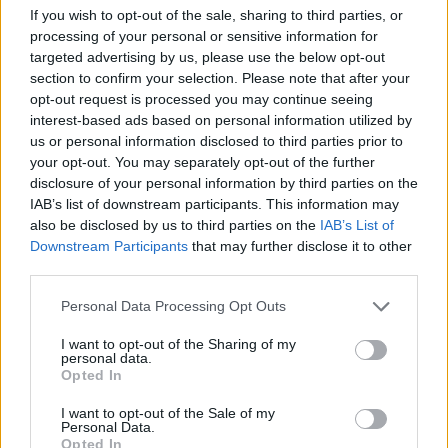
Romagna, il quale, così come altre iniziative che il Gruppo ha
If you wish to opt-out of the sale, sharing to third parties, or
promosso negli anni, mette al centro il coinvolgimento dei nostri
processing of your personal or sensitive information for
targeted advertising by us, please use the below opt-out
clienti per incoraggiare comportamenti sostenibili, pienamente in
section to confirm your selection. Please note that after your
linea con gli obiettivi dell’Agenda Onu al 2030, e un ruolo attivo di
opt-out request is processed you may continue seeing
salvaguardia del proprio territorio. La costruzione di reti di
interest-based ads based on personal information utilized by
collaborazione con cittadini, enti, istituzioni, associazioni, e tutti i
us or personal information disclosed to third parties prior to
soggetti che vogliono adoperarsi nell’interesse dell’ambiente e delle
your opt-out. You may separately opt-out of the further
generazioni future, in cui ciascuno fa la propria parte, è
disclosure of your personal information by third parties on the
imprescindibile per ottenere un risultato positivo”.
IAB’s list of downstream participants. This information may
also be disclosed by us to third parties on the
IAB’s List of
Downstream Participants
that may further disclose it to other
third parties.
L’impegno di Hera: aree verdi a beneficio delle comunità
Personal Data Processing Opt Outs
I want to opt-out of the Sharing of my
Grazie a un investimento di
250mila euro
, il Gruppo Hera
personal data.
permetterà la piantumazione e la prima manutenzione di almeno
Opted In
10mila piante
messe a disposizione gratuitamente dalla Regione
I want to opt-out of the Sale of my
attraverso i vivai convenzionati. Saranno quindi realizzati progetti
Personal Data.
virtuosi per la piantumazione di aree verdi presentati da Comuni ed
Opted In