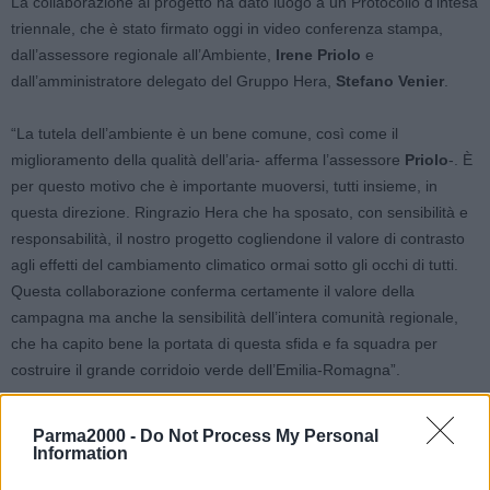
La collaborazione al progetto ha dato luogo a un Protocollo d’intesa
triennale, che è stato firmato oggi in video conferenza stampa,
dall’assessore regionale all’Ambiente,
Irene Priolo
e
dall’amministratore delegato del Gruppo Hera,
Stefano Venier
.
“La tutela dell’ambiente è un bene comune, così come il
miglioramento della qualità dell’aria- afferma l’assessore
Priolo
-. È
per questo motivo che è importante muoversi, tutti insieme, in
questa direzione. Ringrazio Hera che ha sposato, con sensibilità e
responsabilità, il nostro progetto cogliendone il valore di contrasto
agli effetti del cambiamento climatico ormai sotto gli occhi di tutti.
Questa collaborazione conferma certamente il valore della
campagna ma anche la sensibilità dell’intera comunità regionale,
che ha capito bene la portata di questa sfida e fa squadra per
costruire il grande corridoio verde dell’Emilia-Romagna”.
“L’emergenza climatica è una priorità a livello globale e una sfida
Parma2000 -
Do Not Process My Personal
che si vince solo insieme- aggiunge
Venier
-. Ed è in questa
Information
direzione che va il protocollo siglato con la Regione Emilia-