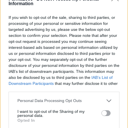
Information
La situazione dell’Emilia Romagna non fa eccezione a questo
If you wish to opt-out of the sale, sharing to third parties, or
quadro di estrema difficoltà: i dati che emergono dal Registro
processing of your personal or sensitive information for
imprese delle Camere di commercio analizzati da parte dell’Ufficio
targeted advertising by us, please use the below opt-out
studi di Unioncamere Emilia-Romagna (27 ottobre 2020), rilevano
section to confirm your selection. Please note that after your
che la crisi da Covid si è “mangiata” nel terzo trimestre dell’anno
opt-out request is processed you may continue seeing
2.648 imprese. La più ampia riduzione è per le imprese del
interest-based ads based on personal information utilized by
commercio (-1.472), segue l’agricoltura (-1.066), minori le perdite
us or personal information disclosed to third parties prior to
nella manifattura, nel trasporto e magazzinaggio, nell’alloggio e
your opt-out. You may separately opt-out of the further
disclosure of your personal information by third parties on the
ristorazione. Queste ultime, tuttavia, difficilmente potrebbero
IAB’s list of downstream participants. This information may
reggere le conseguenze di ulteriori misure restrittive, data la loro
also be disclosed by us to third parties on the
IAB’s List of
minuscola dimensione; la riduzione della base imprenditoriale è
Downstream Participants
that may further disclose it to other
stata determinata proprio dall’andamento negativo delle ditte
third parties.
individuali, scese di 2.928 unità (-1,3 per cento) e dalla riduzione
delle società di persone (1.893 unità, -2,5 per cento).
Personal Data Processing Opt Outs
I want to opt-out of the Sharing of my
E’ da questi dati che prende le mosse il progetto di Legge
personal data.
Opted In
Regionale “Sostegno straordinario alle attività produttive nei settori
maggiormente coinvolti dalle misure restrittive per contrastare il