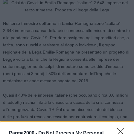
Nel terzo trimestre dell’anno in Emilia-Romagna sono “saltate”
2.648 imprese a causa della crisi connessa alle misure di contrasto
alla pandemia Covid 19. Per dare ossigeno agli imprenditori che, a
fatica, sono riusciti a resistere al doppio lockdown, il gruppo
regionale della Lega Emilia-Romagna ha presentato un progetto di
Legge volto a far sì che la Regione consenta alle imprese dei
settori maggiormente colpiti di imputare come credito d’imposta
(per i prossimi 3 anni) il 50% dell’ammontare dell’Irap che le
medesime aziende avevano pagato nel 2019.
Quasi il 40% delle imprese italiane (che occupano circa 3,6 milioni
di addetti) rischia infatti la chiusura a causa della crisi connessa
all’emergenza da Covid-19. È il drammatico risultato del blocco
delle produzioni resosi necessario per contrastare il contagio, una
sospensione che ha coinvolto quasi metà del tessuto produttivo
italiano.
Parma2000 -
Do Not Process My Personal