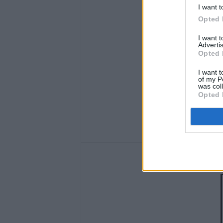
I want t
Opted 
I want 
Advertis
Opted 
I want t
of my P
was col
Opted 