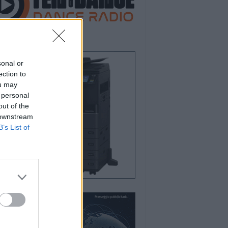
sonal or
ection to
ou may
 personal
out of the
 downstream
B’s List of