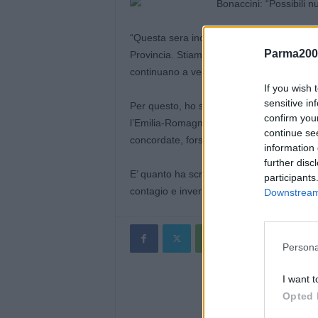
“Questa sera incontrerò in videoconferenz
Parma200
Provincia. Stiamo valutando di assumere 
continuano a vedere nelle città e non solo
If you wish 
sensitive in
Per questo, ho sentito anche i presidenti 
confirm you
l’Emilia-Romagna, e il ministro Speranza, pe
continue se
concordate, forse già domani.”
information 
further disc
E’ quanto ha scritto il Presidente Bonaccini 
participants
contagio e invertire la curva pandemica.”
Downstream 
Persona
I want t
Opted 