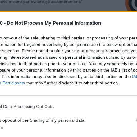
a i sindaci dei Comuni capoluogo e i presidenti di
0 -
Do Not Process My Personal Information
nuove misure per evitare gli assembramenti che si
, basti pensare all’ultimo fine settimana.
to opt-out of the sale, sharing to third parties, or processing of your per
formation for targeted advertising by us, please use the below opt-out s
Zaia e Fedriga, le cui Regioni sono in fascia gialla come
r selection. Please note that after your opt-out request is processed y
r arrivare a ordinanze regionali il più possibile
eing interest-based ads based on personal information utilized by us or
disclosed to third parties prior to your opt-out. You may separately opt-
losure of your personal information by third parties on the IAB’s list of
che ribadisce: “L’obiettivo di tutti è quello di fermare il
. This information may also be disclosed by us to third parties on the
IA
Participants
that may further disclose it to other third parties.
l Data Processing Opt Outs
o opt-out of the Sharing of my personal data.
In