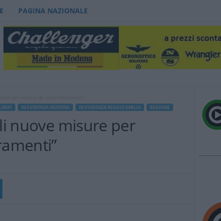
E
PAGINA NAZIONALE
isure per evitare gli assembramenti”
CARPI
IN EVIDENZA MODENA
IN EVIDENZA REGGIO EMILIA
REGIONE
ili nuove misure per
ramenti”