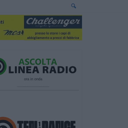
ora in onda
________________