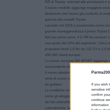
GR di Toyota, orientati alle prestazioni e a
Il nuovo modello aggiunge maggiore esclusi
dinamiche che hanno già conferito al mode
gamma dei modelli Toyota.
Lanciato nel 2016 e posizionato come cr
grande maneggevolezza il primo Toyota C
Nel suo primo anno, il C-HR ha venduto 
una quota del 10% del segmento. Unico m
propulsori ibridi 1,8 litri da 122 CV o 2,0 
400.000 clienti europei.
La nuova versione GR SPORT aggiunge uno 
sorprendente del C-HR.
Parma200
Il nuovo allestimento è dotato di una ver
serie di nuove caratteristiche di sicurezz
If you wish 
da guidare.
sensitive in
Le modifiche al frontale della GR Sport 
confirm you
come gli alloggiamenti dei fari, una finitur
continue se
dei fari antinebbia, una griglia cromata sc
information 
Lateralmente, le modanature Piano Black 
further disc