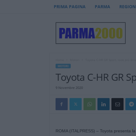
PRIMA PAGINA
PARMA
REGION
P
a
r
m
a
2
0
Home
Motori
Toyota C-HR GR Sport, look più din
0
MOTORI
0
Toyota C-HR GR Sp
–
n
9 Novembre 2020
o
t
i
z
i
e
ROMA (ITALPRESS) – Toyota presenta la n