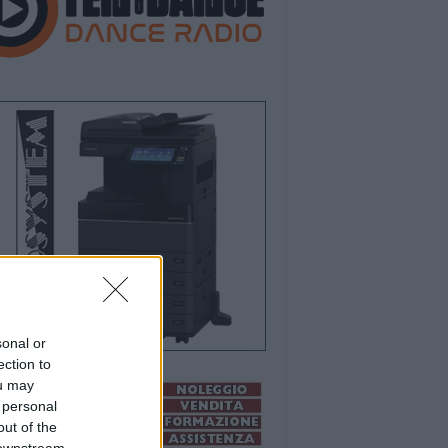
sonal or
ection to
ou may
 personal
out of the
 downstream