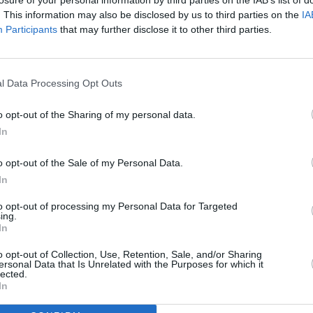
 dal logo del marchio con sfondo nero, luce riflettente
. This information may also be disclosed by us to third parties on the
IA
 il paraurti specifica e il logo GR SPORT.
Participants
that may further disclose it to other third parties.
ive combinazioni di colori esterni bitone, tra cui una nuova,
ey con tetto nero.
itura dell’abitacolo in Cool Silver e rivestimenti dei sedili
l Data Processing Opt Outs
 rosse e grigie di ispirazione GR.
 corona del volante in pelle perforata, cuciture rosse a
o opt-out of the Sharing of my personal data.
 della leva del cambio, battitacco dedicato, logo GR SPORT,
In
ione di avvio GR nello schermo TFT del quadro strumenti
o opt-out of the Sale of my Personal Data.
o anche vetri oscurati, smart entry, fari Full LED,
In
iegabili, il funzionamento elettrico e il riscaldamento dei
to opt-out of processing my Personal Data for Targeted
audio JBL.
ing.
In
e la regolazione dello sterzo sono stati progettati per
 dinamico della GR Sport, pur mantenendo i livelli di
o opt-out of Collection, Use, Retention, Sale, and/or Sharing
del C-HR.
ersonal Data that Is Unrelated with the Purposes for which it
lected.
 premium, i nuovi Continental Premium Contact 6 da 19
In
aderenza dell’assale anteriore e la rigidità in curva, con
ata e minore sottosterzo se sottoposti alle stesse forze G.