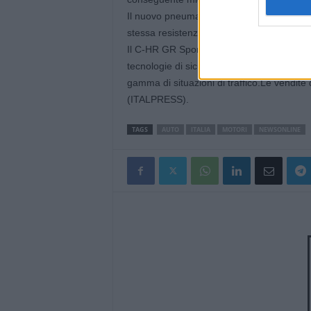
Il nuovo pneumatico risulta anche più legg
stessa resistenza al rotolamento e simili e
Il C-HR GR Sport sarà equipaggiato con l’
tecnologie di sicurezza attiva progettate pe
gamma di situazioni di traffico.Le vendit
(ITALPRESS).
TAGS
AUTO
ITALIA
MOTORI
NEWSONLINE