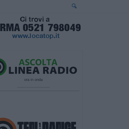
ora in onda
________________