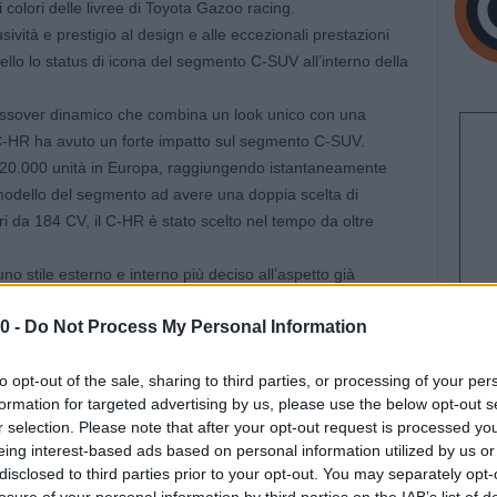
i colori delle livree di Toyota Gazoo racing.
vità e prestigio al design e alle eccezionali prestazioni
llo lo status di icona del segmento C-SUV all’interno della
ossover dinamico che combina un look unico con una
-HR ha avuto un forte impatto sul segmento C-SUV.
120.000 unità in Europa, raggiungendo istantaneamente
odello del segmento ad avere una doppia scelta di
litri da 184 CV, il C-HR è stato scelto nel tempo da oltre
stile esterno e interno più deciso all’aspetto già
0 -
Do Not Process My Personal Information
sione aggiornata del Toyota Safety Sense, che incorpora una
a attiva, rendendo il C-HR tanto sicuro quanto coinvolgente
to opt-out of the sale, sharing to third parties, or processing of your per
formation for targeted advertising by us, please use the below opt-out s
comprendono un logo del marchio con sfondo nero, così
r selection. Please note that after your opt-out request is processed y
a Piano Black per la parte centrale del paraurti e le cornici
eing interest-based ads based on personal information utilized by us or
ura e un nuovo spoiler anteriore dallo stile più aggressivo.
disclosed to third parties prior to your opt-out. You may separately opt-
sono accompagnate da un design esclusivo dei cerchi in
losure of your personal information by third parties on the IAB’s list of