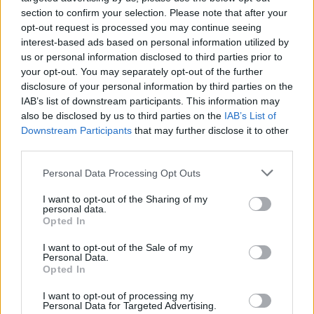
section to confirm your selection. Please note that after your
Da domenica 15 novembre e fino al 15 aprile, come previsto dalla
opt-out request is processed you may continue seeing
direttiva del ministero delle Infrastrutture e dei trasporti, per ragioni
interest-based ads based on personal information utilized by
di sicurezza scatterà l’obbligo di circolazione nel territorio comunale
us or personal information disclosed to third parties prior to
solo con veicoli dotati di pneumatici invernali o muniti di catene
your opt-out. You may separately opt-out of the further
compatibili a bordo del mezzo anche se non nevica (per i
disclosure of your personal information by third parties on the
IAB’s list of downstream participants. This information may
trasgressori sono previste sanzioni da 41 a 84 euro).
also be disclosed by us to third parties on the
IAB’s List of
Downstream Participants
that may further disclose it to other
Il Comune di Modena invita quindi i cittadini ad attrezzare i propri
third parties.
veicoli. Per consentire il cambio degli pneumatici, la circolare
ministeriale consente l’uso delle gomme termiche fino al 15
Personal Data Processing Opt Outs
maggio.
I want to opt-out of the Sharing of my
personal data.
Opted In
I want to opt-out of the Sale of my
Personal Data.
Opted In
I want to opt-out of processing my
Personal Data for Targeted Advertising.