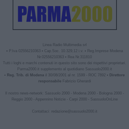
Linea Radio Multimedia srl
• P.Iva 02556210363 • Cap.Soc. 10.329,12 i.v. • Reg.Imprese Modena
Nr.02556210363 • Rea Nr.311810
Tutti i loghi e marchi contenuti in questo sito sono dei rispettivi proprietari.
Parma2000.it supplemento al quotidiano Sassuolo2000.it
•
Reg. Trib. di Modena
il 30/08/2001 al nr. 1599 - ROC 7892 •
Direttore
responsabile
Fabrizio Gherardi
Il nostro news-network:
Sassuolo 2000
-
Modena 2000
-
Bologna 2000
-
Reggio 2000
-
Appennino Notizie
-
Carpi 2000
-
SassuoloOnLine
Contattaci:
redazione@sassuolo2000.it