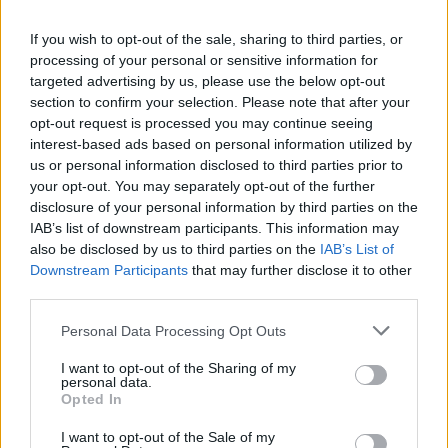
A Portile riapre al transito regolare a doppio senso di marcia, la
strada provinciale 17 di Castelvetro, nel tratto di circa 100 metri,
If you wish to opt-out of the sale, sharing to third parties, or
compreso tra la frazione e la rotatoria con la Nuova Estense,
processing of your personal or sensitive information for
nell’ambito di un intervento di sistemazione della scarpata stradale
targeted advertising by us, please use the below opt-out
sul rio Gherbella.
section to confirm your selection. Please note that after your
opt-out request is processed you may continue seeing
interest-based ads based on personal information utilized by
Sulla strada era stato istituito un senso unico alternato dallo scorso
us or personal information disclosed to third parties prior to
19 ottobre, per consentire lo svolgimento dell’intervento sulla
your opt-out. You may separately opt-out of the further
scarpata adiacente la carreggiata.
disclosure of your personal information by third parties on the
IAB’s list of downstream participants. This information may
Entro pochi giorni saranno completati le opere di finitura stradale e
also be disclosed by us to third parties on the
IAB’s List of
la rimozione del cantiere.
Downstream Participants
that may further disclose it to other
third parties.
Nella giornata di venerdì 6 novembre, infine, per consentire un
Personal Data Processing Opt Outs
intervento di manutenzione sempre sulla provinciale 17 presso
l’abitato di Portile, il transito veicolare circolerà a senso unico
I want to opt-out of the Sharing of my
personal data.
alternato regolato da movieri per tutta la giornata.
Opted In
L’intervento ha un costo complessivo di 48 mila euro.
I want to opt-out of the Sale of my