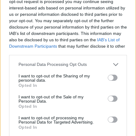
opt-out request is processed you may continue seeing
spagnole, tedesche e francesi dell’azienda. “La lettera ‘è che
interest-based ads based on personal information utilized by
us or personal information disclosed to third parties prior to
caratterizza questa nuova gamma di pneumatici, significa
your opt-out. You may separately opt-out of the further
ecologico, ma anche economico, visto che grazie permette di
disclosure of your personal information by third parties on the
risparmiare e sta anche per elettrico, dal momenti che supporta
IAB’s list of downstream participants. This information may
benissimo il peso superiore delle auto elettriche, pur non essendo
also be disclosed by us to third parties on the
IAB’s List of
esclusivamente indirizzato a questa motorizzazione” ha
Downstream Participants
that may further disclose it to other
commentato Scott Clark, vice presidente esecutivo di Michelin.
third parties.
“La nostra azienda vanta una notevole e non nuova esperienza
Personal Data Processing Opt Outs
nella difesa dell’ambiente ed E’-primacy ne è la riprova, tanto che si
può dire che le emissioni di Co2 sono già neutralizzate al momento
I want to opt-out of the Sharing of my
dell’acquisto di queste gomme, visto che sono attente all’ambiente
personal data.
Opted In
dallpestrazione delle materie prime al trasporto al cliente. Si tratta
di un prodotto eco-progettato, dove l’analisi del suo intero ciclo di
I want to opt-out of the Sale of my
Personal Data.
vita è stata integrata nella sua progettazione per far fronte
Opted In
all’impatto ambientale del prodotto”. Oltre alla grande eccellenza in
termini di durata, E-Primacy può contare su ottime performance
I want to opt-out of processing my
Personal Data for Targeted Advertising.
anche in termini di tenuta sul bagnato ed è particolarmente indicato
Opted In
per le vetture elettrificate, visto che grazie a questo pneumatico è