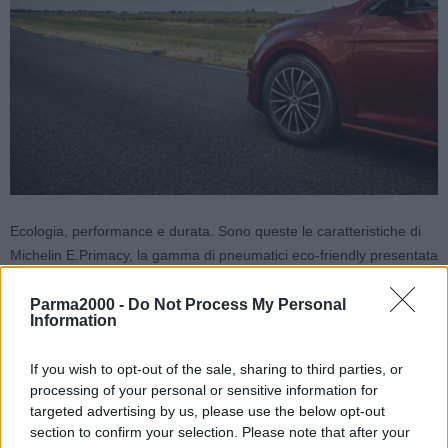
Ecologia, performance e durata. Sono queste le caratteristiche di
Michelin E.Primacy, la gamma di pneumatici eco-friendly presentata
oggi in videoconferenza a Clermont-Ferrand, in Francia. Dotate
della più bassa resistenza al rotolamento della categoria, capaci di
Parma2000 -
Do Not Process My Personal
Information
produrre basse emisssioni di Co2 – in media l’80% in meno rispetto
ad un pneumatico normale – e in grado di efficientare i consumi,
If you wish to opt-out of the sale, sharing to third parties, or
visto che sono in grado di far risparmiare circa 80 euro nel corso di
processing of your personal or sensitive information for
carburante, nel corso di tutta la vita del pneumatico, le nuove
targeted advertising by us, please use the below opt-out
gomme della casa francese sono rivolte esclusivamente alla
section to confirm your selection. Please note that after your
clientela europea e verranno prodotte nelle sedi italiane (Cuneo),