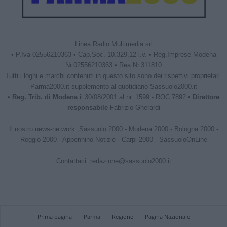
Linea Radio Multimedia srl
• P.Iva 02556210363 • Cap.Soc. 10.329,12 i.v. • Reg.Imprese Modena
Nr.02556210363 • Rea Nr.311810
Tutti i loghi e marchi contenuti in questo sito sono dei rispettivi proprietari.
Parma2000.it supplemento al quotidiano Sassuolo2000.it
•
Reg. Trib. di Modena
il 30/08/2001 al nr. 1599 - ROC 7892 •
Direttore
responsabile
Fabrizio Gherardi
Il nostro news-network:
Sassuolo 2000
-
Modena 2000
-
Bologna 2000
-
Reggio 2000
-
Appennino Notizie
-
Carpi 2000
-
SassuoloOnLine
Contattaci:
redazione@sassuolo2000.it
Prima pagina
Parma
Regione
Pagina Nazionale