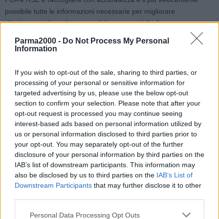
possibile tutte le informazioni necessarie per migliorare
ulteriormente le performance del nuovo modello Jeep.
Per ottenere il maggior numero di dati e informazioni, RSE ha
Parma2000 -
Do Not Process My Personal
avviato sulle due Renegade una serie di attività: le auto sono state
Information
utilizzate sia da un unico conducente sia come vetture di servizio,
durante veri e propri “tour” consecutivi di missioni.
If you wish to opt-out of the sale, sharing to third parties, or
Inoltre, sono stati preparati alcuni questionari di gradimento rivolti a
processing of your personal or sensitive information for
targeted advertising by us, please use the below opt-out
chi ha utilizzato le vetture: in questo modo i conducenti hanno
section to confirm your selection. Please note that after your
potuto giudicare le prestazioni delle due vetture, mettendone in
opt-out request is processed you may continue seeing
risalto sia le caratteristiche del progetto (in particolare agilità,
interest-based ads based on personal information utilized by
precisione delle traiettorie e coppia) sia quelle altrettanto positive
us or personal information disclosed to third parties prior to
legate alla ricarica. I report di RSE mettono in evidenza che la parte
your opt-out. You may separately opt-out of the further
“elettrica” riveste un ruolo fondamentale nella gestione dell’auto,
disclosure of your personal information by third parties on the
fattore percepito sia in fase di guida sia di ricarica, che avviene a
IAB’s list of downstream participants. This information may
also be disclosed by us to third parties on the
IAB’s List of
potenze più elevate di altri veicoli ibridi plug-in analoghi. Un
Downstream Participants
that may further disclose it to other
dettaglio, questo, messo in evidenza da tutti gli utilizzatori.
third parties.
La società nei prossimi mesi procederà con l’elettrificazione della
propria flotta e potrà far tesoro dell’esperienza con le due Jeep,
Personal Data Processing Opt Outs