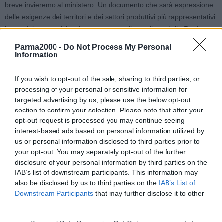
breve invieremo al ministero. Un documento che sarà espressione
delle esigenze dei territori e dei settori produttivi più rappresentativi
in termini economici e che rappresenta il contributo della Regione
Emilia-Romagna alla ripresa e modernizzazione del settore agricolo
Parma2000 -
Do Not Process My Personal
e agroindustriale italiano, concentrandosi su competitività,
Information
digitalizzazione e innovazione, sostegno alle filiere e transizione
ecologica. L’obiettivo, come richiesto dal piano nazionale sul
If you wish to opt-out of the sale, sharing to third parties, or
Recovery fund, è di tradurre queste linee strategiche in concreti
processing of your personal or sensitive information for
targeted advertising by us, please use the below opt-out
progetti di investimento facilmente realizzabili in tempi brevi”.
section to confirm your selection. Please note that after your
opt-out request is processed you may continue seeing
Le proposte
interest-based ads based on personal information utilized by
us or personal information disclosed to third parties prior to
Tra le proposte avanzate dalla Regione l’incremento del budget
your opt-out. You may separately opt-out of the further
finanziario destinato ai contratti di filiera per favorire la
disclosure of your personal information by third parties on the
riconversione varietale in campo ortofrutticolo, gli investimenti per
IAB’s list of downstream participants. This information may
also be disclosed by us to third parties on the
IAB’s List of
l’adattamento al cambiamento climatico e la prevenzione dei danni
Downstream Participants
that may further disclose it to other
da calamità (gelo, grandine, insetti dannosi) e il rafforzamento del
third parties.
sostegno ai progetti di ricerca e sperimentazione. Nell’ambito del
settore vitivinicolo si punta sullo sviluppo delle tecniche innovative e