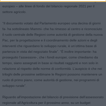
Europarlamento, Commissione esecutiva di Bruxelles e Consiglio
europeo – alle linee di fondo del bilancio regionale 2021 per il
settore agricolo.
“Il documento votato dal Parlamento europeo una decina di giorni
fa- ha sottolineato Mammi- che ha rimesso al centro e riconosciuto
il ruolo centrale delle Regioni come autorità di gestione della nuova
Pac, per la progettazione e il coordinamento delle azioni e degli
interventi che riguardano lo sviluppo rurale, è un’ottima base di
partenza in vista del negoziato finale”. “È inoltre importante- ha
proseguito l’assessore-, che i fondi europei, come chiediamo da
tempo, siano assegnati in base ai risultati raggiunti e non solo in
relazione al rispetto delle norme di conformità. L’auspicio è che nei
triloghi delle prossime settimane le Regioni possono mantenere un
ruolo di primo piano, come autorità di gestione, nei programmi di
sviluppo rurale”.
Riguardo all’impostazione del bilancio di previsione dell’assessorato
regionale all’Agricoltura per il prossimo anno, su un budget