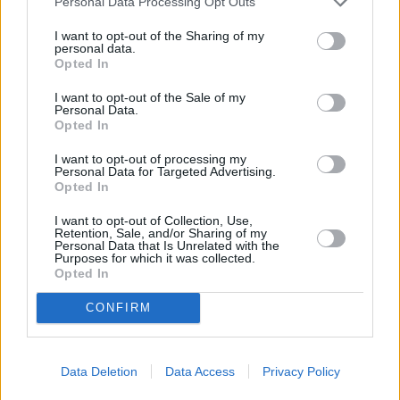
Personal Data Processing Opt Outs
sostenibili, con particolare riguardo alla cosiddetta agricoltura di
I want to opt-out of the Sharing of my
precisione, basata sull’utilizzo delle più avanzate tecnologie
personal data.
informatiche e satellitari.
Opted In
I want to opt-out of the Sale of my
Altri interventi prioritari caldeggiati dalla Regione riguardano una
Personal Data.
politica di incentivi a sostegno della meccanizzazione per
Opted In
un’agricoltura a basso impatto ambientale e la mitigazione dei
I want to opt-out of processing my
cambiamenti climatici, sfruttando le opportunità dell’economia
Personal Data for Targeted Advertising.
Opted In
circolare. Infine, sempre secondo la Regione, vanno potenziati gli
investimenti per la prevenzione del dissesto idrogeologico e dei
I want to opt-out of Collection, Use,
danni da calamità, oltre ad un’oculata gestione delle risorse idriche.
Retention, Sale, and/or Sharing of my
Personal Data that Is Unrelated with the
Purposes for which it was collected.
Opted In
La nuova Pac e il bilancio di previsione 2021
CONFIRM
Nella riunione della consulta agricola sono stati toccati anche altri
temi di grande rilevanza per il futuro dell’agricoltura regionale, dalla
riforma della Pac (Politica agricola comunitaria) – alla vigilia
Data Deletion
Data Access
Privacy Policy
dell’avvio del confronto decisivo, il cosiddetto “trilogo”, tra