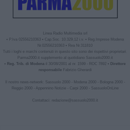
Linea Radio Multimedia srl
• P.Iva 02556210363 • Cap.Soc. 10.329,12 i.v. • Reg.Imprese Modena
Nr.02556210363 • Rea Nr.311810
Tutti i loghi e marchi contenuti in questo sito sono dei rispettivi proprietari.
Parma2000.it supplemento al quotidiano Sassuolo2000.it
•
Reg. Trib. di Modena
il 30/08/2001 al nr. 1599 - ROC 7892 •
Direttore
responsabile
Fabrizio Gherardi
Il nostro news-network:
Sassuolo 2000
-
Modena 2000
-
Bologna 2000
-
Reggio 2000
-
Appennino Notizie
-
Carpi 2000
-
SassuoloOnLine
Contattaci:
redazione@sassuolo2000.it