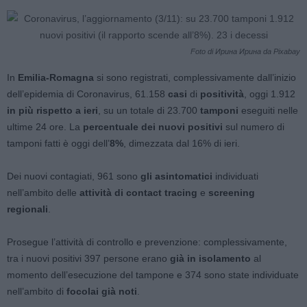
Foto di Ирина Ирина da Pixabay
In
Emilia-Romagna
si sono registrati, complessivamente dall’inizio
dell’epidemia di Coronavirus, 61.158
casi
di
positività
, oggi 1.912
in più rispetto a ieri
, su un totale di 23.700
tamponi
eseguiti nelle
ultime 24 ore. La
percentuale dei nuovi positivi
sul numero di
tamponi fatti è oggi dell’
8%
, dimezzata dal 16% di ieri.
Dei nuovi contagiati, 961 sono
gli asintomatici
individuati
nell’ambito delle
attività di contact tracing
e
screening
regionali
.
Prosegue l’attività di controllo e prevenzione: complessivamente,
tra i nuovi positivi 397 persone erano
già in isolamento
al
momento dell’esecuzione del tampone e 374 sono state individuate
nell’ambito di
focolai già noti
.