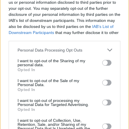
us or personal information disclosed to third parties prior to
your opt-out. You may separately opt-out of the further
I
casi attivi
, cioè il numero di malati effettivi, a oggi sono 28.348
disclosure of your personal information by third parties on the
(1.859 in più di ieri). Di questi, le persone in
isolamento a casa
,
IAB’s list of downstream participants. This information may
ovvero quelle con sintomi lievi che non richiedono cure ospedaliere
also be disclosed by us to third parties on the
IAB’s List of
o risultano prive di sintomi, sono complessivamente 26.731 (+
Downstream Participants
that may further disclose it to other
1.762 rispetto a ieri),
il 94,7% dei casi attivi
.
third parties.
Personal Data Processing Opt Outs
Purtroppo, si registrano
23 nuovi decessi
: 6 in provincia di
Modena
(3 donne di 70, 80 e 92 anni e 3 uomini di 76, 77 e 84), 5
I want to opt-out of the Sharing of my
in provincia di
personal data.
Bologna
(3 uomini di 69, 76 e 83 anni e 2 donne di
Opted In
90 e 100 anni), 4 in provincia di
Parma
(3 uomini di 78, 80, 83 anni
e una donna di 87 anni),
4
in provincia di
Ferrara
(3 donne di 85,
I want to opt-out of the Sale of my
Personal Data.
94, 96 anni e un uomo di 75 anni); 3 in provincia di
Reggio Emilia
Opted In
(3 uomini, rispettivamente di 82, 87 e 88 anni) e 1 in provincia di
Ravenna
(un uomo di 85 anni).
Non si registrano decessi
nelle
I want to opt-out of processing my
Personal Data for Targeted Advertising.
province di
Piacenza, Forlì-Cesena e Rimini.
Dall’inizio
Opted In
dell’epidemia i morti complessivi in Emilia-Romagna sono 4.687.
I want to opt-out of Collection, Use,
Retention, Sale, and/or Sharing of my
I pazienti ricoverati in
terapia intensiva sono 153
(+15 rispetto a
Personal Data that Is Unrelated with the