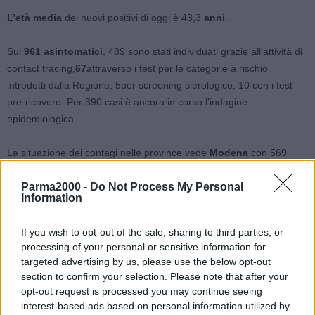
L’età media
dei nuovi positivi di oggi è 43,3
anni
.
Sui
961 asintomatici
, 489 sono stati individuati grazie all’attività di
contact tracing,
67
attraverso i test per le categorie a rischio
introdotti dalla Regione, 5per screening sierologico, 10 con i test
pre-ricovero. Per 390 casi è ancora in corso l’indagine
epidemiologica.
La situazione dei contagi nelle province vede
Modena
con 569
nuovi casi, poi
Reggio Emilia
(280),
Bologna
(214),
Ravenna
(141),
Parma2000 -
Ferrara
(137),
Do Not Process My Personal
Piacenza
(131),
Rimini
(122),
Forlì
(107),
Information
Parma
(100),
Cesena
(66) e
Imola
con 45 casi di positività.
If you wish to opt-out of the sale, sharing to third parties, or
Questi i dati – accertati alle ore 12 di oggi sulla base delle richieste
processing of your personal or sensitive information for
istituzionali – relativi all’andamento dell’epidemia in regione.
targeted advertising by us, please use the below opt-out
section to confirm your selection. Please note that after your
I
tamponi effettuati
sono stati 23.700, per un totale di 1.635.729.
opt-out request is processed you may continue seeing
A questi si aggiungono anche 3.634
test sierologici
.
interest-based ads based on personal information utilized by