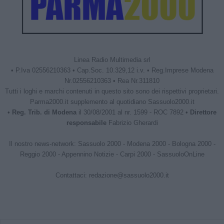
Linea Radio Multimedia srl
• P.Iva 02556210363 • Cap.Soc. 10.329,12 i.v. • Reg.Imprese Modena
Nr.02556210363 • Rea Nr.311810
Tutti i loghi e marchi contenuti in questo sito sono dei rispettivi proprietari.
Parma2000.it supplemento al quotidiano Sassuolo2000.it
•
Reg. Trib. di Modena
il 30/08/2001 al nr. 1599 - ROC 7892 •
Direttore
responsabile
Fabrizio Gherardi
Il nostro news-network:
Sassuolo 2000
-
Modena 2000
-
Bologna 2000
-
Reggio 2000
-
Appennino Notizie
-
Carpi 2000
-
SassuoloOnLine
Contattaci:
redazione@sassuolo2000.it