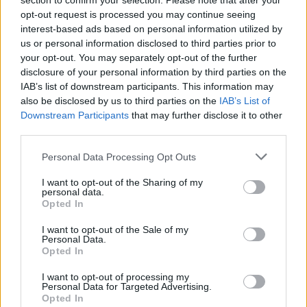
section to confirm your selection. Please note that after your
via Del Santuario, per la pavimentazione stradale da parte della
opt-out request is processed you may continue seeing
ditta incaricata dalla FGP Srl per conto del Comune di Fiorano
interest-based ads based on personal information utilized by
Modenese, consentendo quando è tecnicamente possibile, il
us or personal information disclosed to third parties prior to
your opt-out. You may separately opt-out of the further
transito esclusivamente dei veicoli dei residenti e dei mezzi di
disclosure of your personal information by third parties on the
soccorso.
IAB’s list of downstream participants. This information may
also be disclosed by us to third parties on the
IAB’s List of
Sarà istituito un doppio senso di marcia in via Vittorio Veneto da via
Downstream Participants
that may further disclose it to other
Marconi a via Gramsci. Saranno indicati dei percorsi alternativi per i
third parties.
veicoli che dovranno recarsi al Santuario, alle attività commerciali e
Personal Data Processing Opt Outs
agli uffici comunali.
I want to opt-out of the Sharing of my
personal data.
Opted In
I want to opt-out of the Sale of my
Personal Data.
Opted In
I want to opt-out of processing my
Personal Data for Targeted Advertising.
Opted In