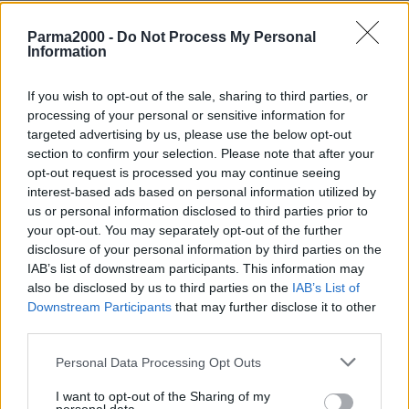
protezione dei manufatti di fondazione del ponte con realizzazione
scogliere. Lavori finanziati per 100mila euro con risorse assegnate
Parma2000 -
Do Not Process My Personal
Information
dalla protezione Civile e con 2.500 euro di risorse di bilancio
comunale.
If you wish to opt-out of the sale, sharing to third parties, or
processing of your personal or sensitive information for
L’intervento è stato realizzato dal Comune di Scandiano con la
targeted advertising by us, please use the below opt-out
supervisione del servizio tecnico della Regione, in qualità di autorità
section to confirm your selection. Please note that after your
idraulica competente sul tratto.
opt-out request is processed you may continue seeing
interest-based ads based on personal information utilized by
Oltre alla protezione definitiva delle fondazioni del ponte lato
us or personal information disclosed to third parties prior to
your opt-out. You may separately opt-out of the further
Fellegara, oggetto di ripetute erosioni in occasioni delle piene del
disclosure of your personal information by third parties on the
torrente, ha comportato la sostituzione della barriera di protezione
IAB’s list of downstream participants. This information may
della sponda fluviale, danneggiata e ammalorata, collocata su
also be disclosed by us to third parties on the
IAB’s List of
entrambi gli accessi alla passarella pedonale, con elementi in
Downstream Participants
that may further disclose it to other
acciaio corten (soluzione molto più durevole delle tradizionali
third parties.
staccionate lignee).
Personal Data Processing Opt Outs
“Sono lavori di grande importanza – ha detto il sindaco Matteo
I want to opt-out of the Sharing of my
Nasciuti – per proteggere il corso del fiume con l’obiettivo di