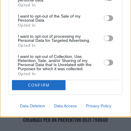
personal data.
Opted In
cercare soluzioni durevoli che tengano conto delle frequenti piene
del nostro torrente degli ultimi mesi, ma anche di pensare alla
I want to opt-out of the Sale of my
Personal Data.
sistemazione definitiva e alla messa in sicurezza di un
Opted In
camminamento amato da moltissimi scandianesi. Significativo poi
che i lavori siano stati completati in meno tempo del previsto”.
I want to opt-out of processing my
Personal Data for Targeted Advertising.
Opted In
I want to opt-out of Collection, Use,
Retention, Sale, and/or Sharing of my
Personal Data that Is Unrelated with the
Purposes for which it was collected.
Opted In
CONFIRM
Data Deletion
Data Access
Privacy Policy