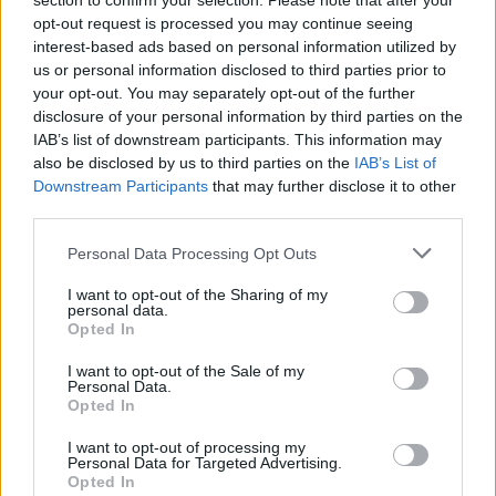
section to confirm your selection. Please note that after your
comunale di Modena ha revocato le limitazioni della circolazione
opt-out request is processed you may continue seeing
previste dal piano antismog, in modo da consentire ai cittadini di
interest-based ads based on personal information utilized by
recarsi agevolmente in visita ai cimiteri per la commemorazione dei
us or personal information disclosed to third parties prior to
your opt-out. You may separately opt-out of the further
defunti.
disclosure of your personal information by third parties on the
La misura della domenica ecologica, che normalmente a Modena si
IAB’s list of downstream participants. This information may
applica tutte le domeniche (nell’ambito della manovra antismog
also be disclosed by us to third parties on the
IAB’s List of
prevista dal Piano integrato per la qualità dell’aria, Pair 2020, della
Downstream Participants
that may further disclose it to other
Regione Emilia Romagna), viene sospesa, come previsto
third parties.
dall’ordinanza comunale, nelle domeniche festive o a ridosso di un
Personal Data Processing Opt Outs
giorno festivo.
I want to opt-out of the Sharing of my
personal data.
Opted In
I want to opt-out of the Sale of my
Personal Data.
Opted In
I want to opt-out of processing my
Personal Data for Targeted Advertising.
Opted In