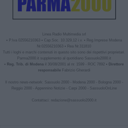
Linea Radio Multimedia srl
• P.Iva 02556210363 • Cap.Soc. 10.329,12 i.v. • Reg.Imprese Modena
Nr.02556210363 • Rea Nr.311810
Tutti i loghi e marchi contenuti in questo sito sono dei rispettivi proprietari.
Parma2000.it supplemento al quotidiano Sassuolo2000.it
•
Reg. Trib. di Modena
il 30/08/2001 al nr. 1599 - ROC 7892 •
Direttore
responsabile
Fabrizio Gherardi
Il nostro news-network:
Sassuolo 2000
-
Modena 2000
-
Bologna 2000
-
Reggio 2000
-
Appennino Notizie
-
Carpi 2000
-
SassuoloOnLine
Contattaci:
redazione@sassuolo2000.it