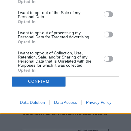
Opted In
Dall’inizio dell’emergenza sono stati effettuati 550.266 test.
I want to opt-out of the Sale of my
6.448 sono i pazienti guariti. 10.699 sono i casi attualmente positivi.
Personal Data.
Il totale dei casi positivi Covid in Puglia è di 17.860.
Opted In
(ITALPRESS).
I want to opt-out of processing my
Personal Data for Targeted Advertising.
Opted In
I want to opt-out of Collection, Use,
Retention, Sale, and/or Sharing of my
Personal Data that Is Unrelated with the
Purposes for which it was collected.
Opted In
CONFIRM
Data Deletion
Data Access
Privacy Policy