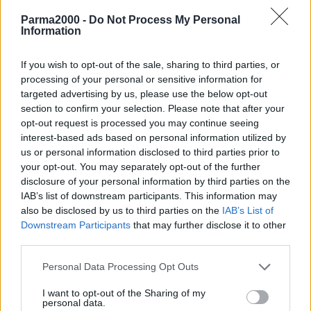
Parma2000 -
Do Not Process My Personal
Information
If you wish to opt-out of the sale, sharing to third parties, or
processing of your personal or sensitive information for
targeted advertising by us, please use the below opt-out
section to confirm your selection. Please note that after your
opt-out request is processed you may continue seeing
interest-based ads based on personal information utilized by
us or personal information disclosed to third parties prior to
BARI (ITALPRESS) – A fronte di 5.591 tamponi, sono 791 i nuovi
your opt-out. You may separately opt-out of the further
casi di Covid registrati in Puglia: a renderlo noto il presidente della
disclosure of your personal information by third parties on the
Regione, Michele Emiliano, sulla base delle informazioni del
IAB’s list of downstream participants. This information may
also be disclosed by us to third parties on the
IAB’s List of
direttore del dipartimento Promozione della Salute Vito Montanaro.
Downstream Participants
that may further disclose it to other
I positivi sono 302 in provincia di Bari, 41 in provincia di Brindisi,
third parties.
127 nella provincia BAT, 171 in provincia di Foggia, 41 in provincia
di Lecce, 103 in provincia di Taranto, 7 casi di residenti fuori
Personal Data Processing Opt Outs
regione, 1 caso di residenza non nota è stato riclassificato e
I want to opt-out of the Sharing of my
attribuito. Sono stati registrati 7 decessi: 6 in provincia di Foggia, 1
personal data.
in provincia di Bari.