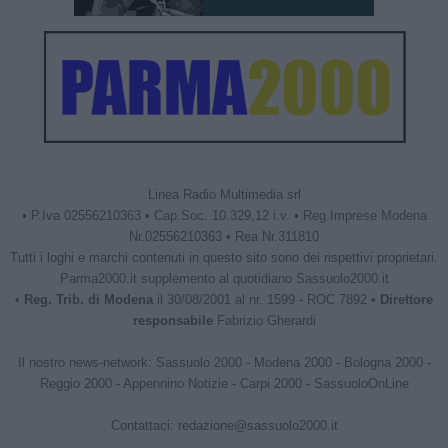
Linea Radio Multimedia srl
• P.Iva 02556210363 • Cap.Soc. 10.329,12 i.v. • Reg.Imprese Modena
Nr.02556210363 • Rea Nr.311810
Tutti i loghi e marchi contenuti in questo sito sono dei rispettivi proprietari.
Parma2000.it supplemento al quotidiano Sassuolo2000.it
•
Reg. Trib. di Modena
il 30/08/2001 al nr. 1599 - ROC 7892 •
Direttore
responsabile
Fabrizio Gherardi
Il nostro news-network:
Sassuolo 2000
-
Modena 2000
-
Bologna 2000
-
Reggio 2000
-
Appennino Notizie
-
Carpi 2000
-
SassuoloOnLine
Contattaci:
redazione@sassuolo2000.it