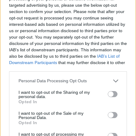
targeted advertising by us, please use the below opt-out
section to confirm your selection. Please note that after your
Sulla A13 Bologna-Padova, è stata annullata la chiusura della
opt-out request is processed you may continue seeing
stazione di Rovigo sud Villamarzana, che era prevista dalle 22:00 di
interest-based ads based on personal information utilized by
questa sera, giovedì 29, alle 6:00 di venerdì 30 ottobre.
us or personal information disclosed to third parties prior to
your opt-out. You may separately opt-out of the further
Per consentire lavori di pavimentazione è confermata, come da
disclosure of your personal information by third parties on the
programma, la chiusura della stazione di Rovigo sud Villamarzana,
IAB’s list of downstream participants. This information may
also be disclosed by us to third parties on the
IAB’s List of
in entrata verso Padova e in uscita per chi proviene da Bologna,
Downstream Participants
that may further disclose it to other
dalle 22:00 di venerdì 30 alle 6:00 di sabato 31 ottobre.
third parties.
In alternativa si consiglia di utilizzare la stazione autostradale di
Rovigo.
Personal Data Processing Opt Outs
I want to opt-out of the Sharing of my
personal data.
Opted In
I want to opt-out of the Sale of my
Personal Data.
Opted In
I want to opt-out of processing my