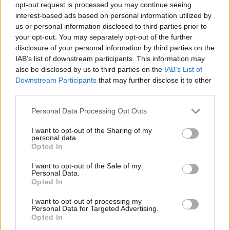
opt-out request is processed you may continue seeing
consentire la perfetta visibilità del cluster TFT 7′ di bordo. Ulteriore
interest-based ads based on personal information utilized by
attenzione è stata dedicata alla plancia di controllo centrale in cui
us or personal information disclosed to third parties prior to
sono stati rivisitati i comandi per il clima e aggiunti nuovi inserti
your opt-out. You may separately opt-out of the further
cromo e black.
disclosure of your personal information by third parties on the
La nuova gamma Tipo è disponibile anche in due inedite nuances:
IAB’s list of downstream participants. This information may
also be disclosed by us to third parties on the
IAB’s List of
l’Oceano Blu e il Paprika Orange. la famiglia, poi, si allarga con
Downstream Participants
that may further disclose it to other
l’arrivo della versione Cross, che si va ad aggiungere alle altre tre
third parties.
varianti di carrozzeria (4 porte, 5 porte e Station Wagon): un vero e
proprio crossover, che si rivolge a un target completamente nuovo.
Personal Data Processing Opt Outs
Oggi le famiglie – da sempre pubblico di riferimento di Fiat Tipo -
I want to opt-out of the Sharing of my
hanno mutato le loro preferenze, stanno abbandonando le vetture
personal data.
tradizionali 5 porte e Station Wagon per avvicinarsi al mondo dei
Opted In
crossover, senza rinunciare a spazio e a comfort.
I want to opt-out of the Sale of my
Dunque, sono pronte per vivere una vettura più emozionante,
Personal Data.
distintiva, dinamica e giovane, ma a un prezzo accessibile. Tipo
Opted In
Cross, ‘il nuovo family crossover di Fiat’ è la risposta. Nel
I want to opt-out of processing my
complesso, la struttura è decisamente più forte e aggressiva. La
Personal Data for Targeted Advertising.
Opted In
vettura appare subito più larga, con il nuovo disegno della griglia
che si estende fin sotto i proioettori e, ovviamente, più alta. Un vero