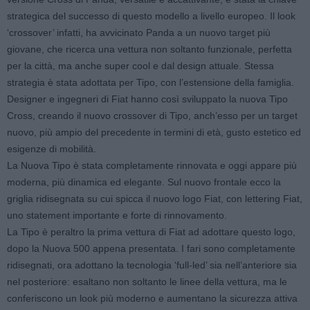
strategica del successo di questo modello a livello europeo. Il look
‘crossover’ infatti, ha avvicinato Panda a un nuovo target più
giovane, che ricerca una vettura non soltanto funzionale, perfetta
per la città, ma anche super cool e dal design attuale. Stessa
strategia è stata adottata per Tipo, con l’estensione della famiglia.
Designer e ingegneri di Fiat hanno così sviluppato la nuova Tipo
Cross, creando il nuovo crossover di Tipo, anch’esso per un target
nuovo, più ampio del precedente in termini di età, gusto estetico ed
esigenze di mobilità.
La Nuova Tipo è stata completamente rinnovata e oggi appare più
moderna, più dinamica ed elegante. Sul nuovo frontale ecco la
griglia ridisegnata su cui spicca il nuovo logo Fiat, con lettering Fiat,
uno statement importante e forte di rinnovamento.
La Tipo è peraltro la prima vettura di Fiat ad adottare questo logo,
dopo la Nuova 500 appena presentata. I fari sono completamente
ridisegnati, ora adottano la tecnologia ‘full-led’ sia nell’anteriore sia
nel posteriore: esaltano non soltanto le linee della vettura, ma le
conferiscono un look più moderno e aumentano la sicurezza attiva