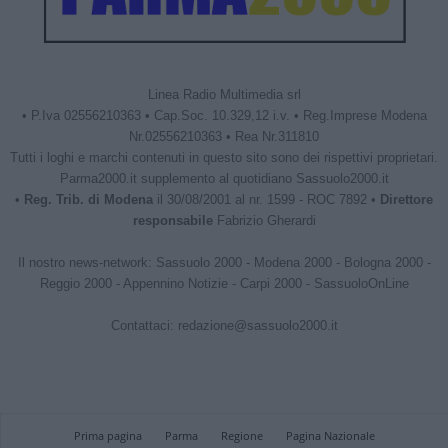
Linea Radio Multimedia srl
• P.Iva 02556210363 • Cap.Soc. 10.329,12 i.v. • Reg.Imprese Modena
Nr.02556210363 • Rea Nr.311810
Tutti i loghi e marchi contenuti in questo sito sono dei rispettivi proprietari.
Parma2000.it supplemento al quotidiano Sassuolo2000.it
•
Reg. Trib. di Modena
il 30/08/2001 al nr. 1599 - ROC 7892 •
Direttore
responsabile
Fabrizio Gherardi
Il nostro news-network:
Sassuolo 2000
-
Modena 2000
-
Bologna 2000
-
Reggio 2000
-
Appennino Notizie
-
Carpi 2000
-
SassuoloOnLine
Contattaci:
redazione@sassuolo2000.it
Prima pagina
Parma
Regione
Pagina Nazionale