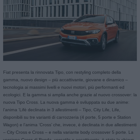
Fiat presenta la rinnovata Tipo, con restyling completo della
gamma, nuovo design – più accattivante, giovane e dinamico –
tecnologia ai massimi livelli e nuovi motori, più performanti ed
ecologici. E la gamma si amplia anche grazie al nuovo crossover: la
nuova Tipo Cross. La nuova gamma è sviluppata su due anime:
l’anima ‘Lifè declinata in 3 allestimenti – Tipo, City Life, Life,
disponibili su tre varianti di carrozzeria (4 porte, 5 porte e Station
Wagon) e l’anima ‘Cross’ che, invece, è declinata in due allestimenti
– City Cross e Cross – e nella variante body crossover 5 porte. La
versione Cross di Panda, versatile e accattivante, è stata la chiave