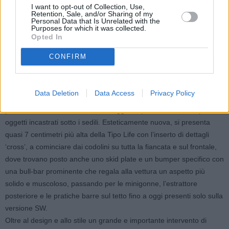
I want to opt-out of Collection, Use,
crossover. L’assetto della Tipo Cross, infatti, è stato rialzato di quasi
Retention, Sale, and/or Sharing of my
Personal Data that Is Unrelated with the
4 centimetri, grazie a una nuova taratura delle sospensioni e
Purposes for which it was collected.
all’introduzione di una soluzione cerchio-pneumatico già vista su
Opted In
un’altro crossover della gamma Fiat, la 500X. La Cross monta
CONFIRM
pneumatici maggiorati per un look ancora più robusto. Il nuovo
assetto, poi, garantise una posizione di guida più alta e agevola
l’ingresso e l’uscita dalla vettura, oltre a semplificare tutte quelle
Data Deletion
Data Access
Privacy Policy
operazioni a cui le famiglie di Tipo sono abituate, come il
posizionamento dei bambini sui seggiolini posteriori o il recupero di
oggetti incastrati sotto i sedili. Esteticamente nuova, si presenta
quasi 7 centimetri più alta della Tipo Life con l’inserto di dettagli
‘cross’, a cominciare dai codolini su tutta la fiancata e sul frontale,
dove trovano posto anche uno skid plate e un bumper specifico con
una bull-bar prominente che regala alla vettura un aspetto più
solido e muscoloso, passando per le minigonne, l’estrattore
posteriore e le pratiche barre sul tetto fino a oggi presenti solo sulla
versione SW.
Oltre al design e allo stile un grande e importante intervento di