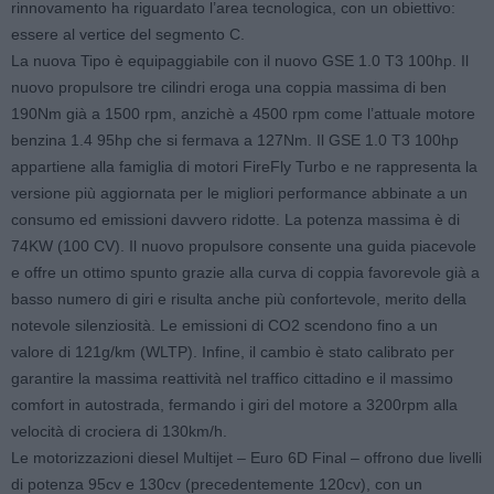
rinnovamento ha riguardato l’area tecnologica, con un obiettivo:
essere al vertice del segmento C.
La nuova Tipo è equipaggiabile con il nuovo GSE 1.0 T3 100hp. Il
nuovo propulsore tre cilindri eroga una coppia massima di ben
190Nm già a 1500 rpm, anzichè a 4500 rpm come l’attuale motore
benzina 1.4 95hp che si fermava a 127Nm. Il GSE 1.0 T3 100hp
appartiene alla famiglia di motori FireFly Turbo e ne rappresenta la
versione più aggiornata per le migliori performance abbinate a un
consumo ed emissioni davvero ridotte. La potenza massima è di
74KW (100 CV). Il nuovo propulsore consente una guida piacevole
e offre un ottimo spunto grazie alla curva di coppia favorevole già a
basso numero di giri e risulta anche più confortevole, merito della
notevole silenziosità. Le emissioni di CO2 scendono fino a un
valore di 121g/km (WLTP). Infine, il cambio è stato calibrato per
garantire la massima reattività nel traffico cittadino e il massimo
comfort in autostrada, fermando i giri del motore a 3200rpm alla
velocità di crociera di 130km/h.
Le motorizzazioni diesel Multijet – Euro 6D Final – offrono due livelli
di potenza 95cv e 130cv (precedentemente 120cv), con un