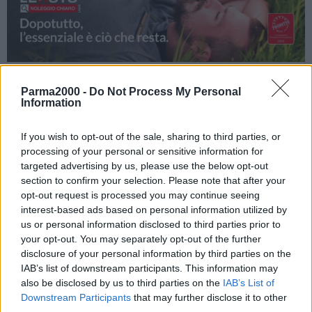
Leasys, società controllata di FCA Bank, prosegue sul percorso che
Parma2000 -
Do Not Process My Personal
Information
l’ha portata ad essere leader della mobilità in Italia, espandendo
l’offerta Noleggio Chiaro con una nuova formula light. Questa
If you wish to opt-out of the sale, sharing to third parties, or
innovativa soluzione di noleggio, il cui successo presso i
processing of your personal or sensitive information for
consumatori le ha guadagnato il titolo di Prodotto dell’Anno 2020
targeted advertising by us, please use the below opt-out
nella categoria Servizi auto, permette al cliente di avere un diritto di
section to confirm your selection. Please note that after your
prelazione sull’acquisto della vettura a fine del contratto. La nuova
opt-out request is processed you may continue seeing
formula light di Noleggio Chiaro consente di noleggiare un’auto a
interest-based ads based on personal information utilized by
un canone competitivo con un set minimo di servizi: la copertura
us or personal information disclosed to third parties prior to
RCA, il bollo, l’assistenza stradale, il servizio di infomobilità I-Care e
your opt-out. You may separately opt-out of the further
disclosure of your personal information by third parties on the
il consueto utilizzo della Leasys app per gestire il contratto dal
IAB’s list of downstream participants. This information may
proprio smartphone. Un pacchetto di servizi essenziali, dunque,
also be disclosed by us to third parties on the
IAB’s List of
che permette di beneficiare comunque della prelazione
Downstream Participants
that may further disclose it to other
nell’acquisto della vettura al termine del periodo di noleggio.
third parties.