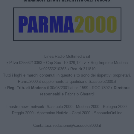
Linea Radio Multimedia srl
• P.Iva 02556210363 • Cap.Soc. 10.329,12 i.v. • Reg.Imprese Modena
Nr.02556210363 • Rea Nr.311810
Tutti i loghi e marchi contenuti in questo sito sono dei rispettivi proprietari.
Parma2000.it supplemento al quotidiano Sassuolo2000.it
•
Reg. Trib. di Modena
il 30/08/2001 al nr. 1599 - ROC 7892 •
Direttore
responsabile
Fabrizio Gherardi
Il nostro news-network:
Sassuolo 2000
-
Modena 2000
-
Bologna 2000
-
Reggio 2000
-
Appennino Notizie
-
Carpi 2000
-
SassuoloOnLine
Contattaci:
redazione@sassuolo2000.it