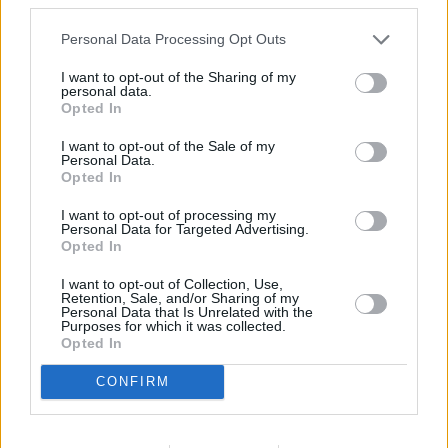
Noleggio Chiaro resta comunque disponibile anche nella formula
tradizionale, per chi desidera un pacchetto all-inclusive pensato per
Personal Data Processing Opt Outs
liberare il cliente da ogni tipo di incombenza (che comprende, in
I want to opt-out of the Sharing of my
aggiunta, il servizio di manutenzione ordinaria e straordinaria,
personal data.
Opted In
nonchè le coperture furto, incendio e riparazione danni). Con il
lancio della formula light, Noleggio Chiaro mira a confermarsi tra i
I want to opt-out of the Sale of my
prodotti di punta nel portafoglio di Leasys. Il servizio si è già
Personal Data.
Opted In
dimostrato infatti una delle formule più richieste in Italia da clienti
privati, liberi professionisti e piccole e medie imprese, in linea con la
I want to opt-out of processing my
Personal Data for Targeted Advertising.
sempre più diffusa necessità, da parte del pubblico, di soluzioni di
Opted In
mobilità innovative e flessibili.
(ITALPRESS).
I want to opt-out of Collection, Use,
Retention, Sale, and/or Sharing of my
Personal Data that Is Unrelated with the
Purposes for which it was collected.
TAGS
AUTO
ITALIA
MOTORI
NEWSONLINE
Opted In
CONFIRM