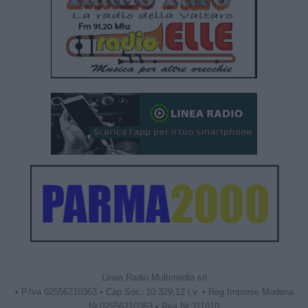
Linea Radio Multimedia srl
• P.Iva 02556210363 • Cap.Soc. 10.329,12 i.v. • Reg.Imprese Modena
Nr.02556210363 • Rea Nr.311810