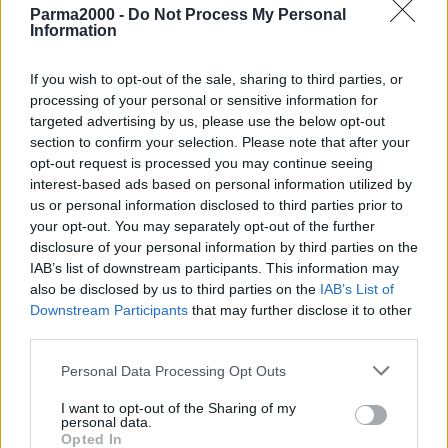
Parma2000 -
Do Not Process My Personal
Information
Firmato nella notte un nuovo Dpcm dal Presidente Conte. Un
Consiglio dei ministri potrebbe essere convocato nelle prossime
If you wish to opt-out of the sale, sharing to third parties, or
ore. Il Dpcm sarà in vigore da domani al 24 novembre.
processing of your personal or sensitive information for
Come avevamo già anticipato ieri in sintesi:
targeted advertising by us, please use the below opt-out
section to confirm your selection. Please note that after your
Confermato lo stop per bar, gelaterie, ristoranti etc. alle ore
opt-out request is processed you may continue seeing
18 (Il consumo al tavolo è consentito per un massimo di quattro
interest-based ads based on personal information utilized by
persone per tavolo, salvo che siano tutti conviventi. Dopo le 18
us or personal information disclosed to third parties prior to
your opt-out. You may separately opt-out of the further
è vietato il consumo di cibi e bevande nei luoghi pubblici e aperti
disclosure of your personal information by third parties on the
al pubblico)
IAB’s list of downstream participants. This information may
Possibilità di chiudere strade e piazze dopo le 21 per evitare
also be disclosed by us to third parties on the
IAB’s List of
assembramenti (ad esclusione di residenti e attività)
Downstream Participants
that may further disclose it to other
Sospese le attività di palestre, piscine e centri e benessere e
third parties.
termali
Personal Data Processing Opt Outs
Sospese le attività di spettacolo aperte al pubblico in sale
teatrali, sale cinematografiche e luoghi aperti al pubblico
I want to opt-out of the Sharing of my
Per i primi livelli scolastici (elementari e medie) lezioni in
personal data.
Opted In
presenza