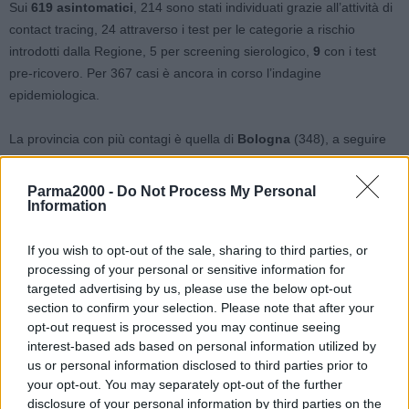
Sui
619 asintomatici
, 214 sono stati individuati grazie all’attività di
contact tracing, 24 attraverso i test per le categorie a rischio
introdotti dalla Regione, 5 per screening sierologico,
9
con i test
pre-ricovero. Per 367 casi è ancora in corso l’indagine
epidemiologica.
La provincia con più contagi è quella di
Bologna
(348), a seguire
Piacenza
(173),
Reggio Emilia
(160),
Modena
(123),
Rimini
(100),
Ferrara
(60),
Ravenna
(54),
Parma
(52), il territorio di
Forlì
Parma2000 -
Do Not Process My Personal
(45), quello di
Imola
(34) e l’area di
Cesena
(31).
Information
Questi i dati – accertati alle ore 12 di oggi sulla base delle richieste
If you wish to opt-out of the sale, sharing to third parties, or
processing of your personal or sensitive information for
istituzionali – relativi all’andamento dell’epidemia in regione.
targeted advertising by us, please use the below opt-out
section to confirm your selection. Please note that after your
I
tamponi effettuati
sono stati 17.612, per un totale di 1.466.807.
opt-out request is processed you may continue seeing
A questi si aggiungono anche 2.256
test sierologici
.
interest-based ads based on personal information utilized by
us or personal information disclosed to third parties prior to
I
casi attivi
, cioè il numero di malati effettivi, a oggi sono 13.642
your opt-out. You may separately opt-out of the further
(1.131 in più di quelli registrati ieri). Di questi, le persone in
disclosure of your personal information by third parties on the