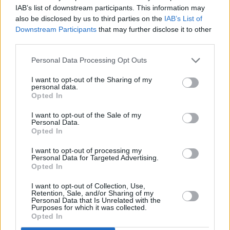
IAB’s list of downstream participants. This information may
isolamento a casa
, ovvero quelle con sintomi lievi che non
also be disclosed by us to third parties on the
IAB’s List of
richiedono cure ospedaliere o risultano prive di sintomi, sono
Downstream Participants
that may further disclose it to other
complessivamente 12.830 (+1.062 rispetto a ieri),
il 94,04% dei
third parties.
casi attivi.
Personal Data Processing Opt Outs
Purtroppo, si registrano
10 nuovi decessi: 4 nella provincia di
I want to opt-out of the Sharing of my
Modena (tre donne di 95, 92 e 87 anni e un uomo di 82), 2 in
personal data.
quella di Ferrara (una donna di 87 anni e un uomo di 86), 2 in
Opted In
quella di Reggio Emilia (una donna di 90 anni e un uomo di
I want to opt-out of the Sale of my
78), 1 in quella di Parma (un uomo di 80 anni) e 1 in quella di
Personal Data.
Opted In
Bologna (un uomo di 84 anni).
I want to opt-out of processing my
Sono 3 i nuovi pazienti in
terapia intensiva, che diventano 89 in
Personal Data for Targeted Advertising.
Opted In
tutto il territorio regionale, mentre sono 723
(+66 da ieri) quelli
ricoverati negli
altri reparti Covid
.
I want to opt-out of Collection, Use,
Retention, Sale, and/or Sharing of my
Personal Data that Is Unrelated with the
Sul territorio, le 89 persone ricoverate in
terapia intensiva
sono
Purposes for which it was collected.
Opted In
così distribuite:
6
a
Piacenza
(-1 rispetto ieri), 8 a
Parma (invariato