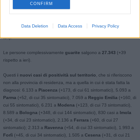
rispetto a ieri), 3 a
Reggio Emilia
(invariato rispetto a ieri), 9 a
CONFIRM
Modena
(+1 rispetto a ieri ), 39 a
Bologna
(-1 in più di ieri), 2 a
Imola
(invariato rispetto a ieri), 5 a
Ferrara
(1 in più rispetto a ieri),
4 a
Ravenna
(+2 rispetto a ieri), 4 a
Forlì
(invariato rispetto a ieri),
Data Deletion
Data Access
Privacy Policy
2 a
Cesena
( invariato rispetto a ieri) e 7 a
Rimini
(+1 rispetto a
ieri).
Le persone complessivamente
guarite
salgono a
27.343
(+39
rispetto a ieri).
Questi
i nuovi casi di positività sul territorio
, che si riferiscono
non alla provincia di residenza, ma a quella in cui è stata fatta la
diagnosi: 6.133 a
Piacenza
(+173, di cui 61 sintomatici), 5.093 a
Parma
(+52, di cui 35 sintomatici), 7.059 a
Reggio Emilia
(+160, di
cui 55 sintomatici), 6.231 a
Modena
(+123, di cui 73 sintomatici),
8.589 a
Bologna
(+348, di cui 144 sintomatici), 830 casi a
Imola
(+34, di cui 23 sintomatici), 2.136 a
Ferrara
(+60, di cui 27
sintomatici); 2.313 a
Ravenna
(+54, di cui 33 sintomatici), 1.993 a
Forlì
(+45, di cui 34 sintomatici), 1.505 a
Cesena
(+31, di cui 21