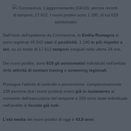
Dall’inizio dell’epidemia da Coronavirus, in
Emilia-Romagna
si
sono registrati 45.542
casi
di
positività
, 1.180
in più rispetto a
ieri
, su un totale di 17.612
tamponi
eseguiti nelle ultime 24 ore
.
Dei nuovi positivi, sono
619 gli asintomatici
individuati nell’ambito
delle
attività di contact tracing
e
screening regionali
.
Prosegue l’attività di controllo e prevenzione: complessivamente
238 persone (tra i nuovi positivi) erano
già in isolamento
al
momento dell’esecuzione del tampone e 250 sono state individuate
nell’ambito di
focolai già noti
.
L’età media
dei nuovi positivi di oggi è
43,8 anni.