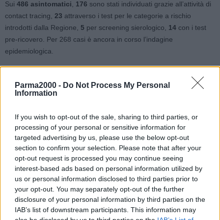
Sui
486
asintomatici
,
176
sono stati individuati grazie all’attività di
contact tracing,
23
attraverso i test per le categorie a rischio
introdotti dalla Regione,
5
per screening sierologico,
14
con i test
pre-ricovero. Per 268 casi è ancora in corso l’indagine
epidemiologica.
La provincia con più contagi è quella di
Bologna
(235), a seguire
Parma2000 -
Do Not Process My Personal
Reggio Emilia
(114),
Rimini
(86),
Modena
(84),
Parma
(76),
Information
Piacenza
(75),
Ferrara
(57),
Ravenna
(52), l’area di
Cesena
(43),
il territorio di
Forlì
(36) e quello di
Imola
(31).
If you wish to opt-out of the sale, sharing to third parties, or
processing of your personal or sensitive information for
Questi i dati – accertati alle ore 12 di oggi sulla base delle richieste
targeted advertising by us, please use the below opt-out
istituzionali – relativi all’andamento dell’epidemia in regione.
section to confirm your selection. Please note that after your
opt-out request is processed you may continue seeing
interest-based ads based on personal information utilized by
I
tamponi effettuati
sono stati 16.179, per un totale di 1.433.217.
us or personal information disclosed to third parties prior to
A questi si aggiungono anche 2.053
test sierologici
.
your opt-out. You may separately opt-out of the further
disclosure of your personal information by third parties on the
I
casi attivi
, cioè il numero di malati effettivi, a oggi sono 11.663
IAB’s list of downstream participants. This information may
(863 in più di quelli registrati ieri). Di questi, le persone in
also be disclosed by us to third parties on the
IAB’s List of