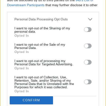
isolamento a casa
, ovvero quelle con sintomi lievi che non
Downstream Participants
that may further disclose it to other
richiedono cure ospedaliere o risultano prive di sintomi, sono
third parties.
complessivamente 10.941 (+823 rispetto a ieri),
il 93,8% dei casi
Personal Data Processing Opt Outs
attivi.
I want to opt-out of the Sharing of my
personal data.
Purtroppo, si registrano
6 nuovi decessi: 3 a Bologna (3 uomini
Opted In
di 93, 81 e 66 anni), 2 a Parma (entrambi uomini di 95 e 85
anni) e 1 Piacenza (1 donna di 93 anni).
I want to opt-out of the Sale of my
Personal Data.
Opted In
Non crescono i pazienti in
terapia intensiva, che rimangono
86,mentre sono 636
(+40 da ieri) quelli ricoverati negli
altri reparti
I want to opt-out of processing my
Personal Data for Targeted Advertising.
Covid
.
Opted In
I want to opt-out of Collection, Use,
Sul territorio, le 86 persone ricoverate in
terapia intensiva
sono
Retention, Sale, and/or Sharing of my
così distribuite:
7
a
Piacenza
(+1 rispetto ieri), 8 a
Parma
Personal Data that Is Unrelated with the
Purposes for which it was collected.
(invariato
rispetto a ieri), 3 a
Reggio Emilia
(invariato rispetto a
Opted In
ieri), 8 a
Modena
(-2 rispetto a ieri ), 39 a
Bologna
(1 in più di ieri),
2 a
Imola
(invariato rispetto a ieri), 5 a
CONFIRM
Ferrara
(+2 rispetto a ieri), 2