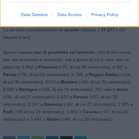
a
Ravenna
(-2 rispetto a ieri), 4 a
Forlì
(+1 rispetto a ieri), 2 a
Cesena
(numero invariato rispetto a ieri) e 6 a
Rimini
(-1 rispetto
Data Deletion
Data Access
Privacy Policy
ieri).
Le persone complessivamente
guarite
salgono a
27.277
(+20
rispetto a ieri).
Questi
i nuovi casi di positività sul territorio
, che si riferiscono
non alla provincia di residenza, ma a quella in cui è stata fatta la
diagnosi: 5.842 a
Piacenza
(+75, di cui 30 sintomatici), 4.987 a
Parma
(+76, di cui 55 sintomatici), 6.769 a
Reggio Emilia
(+114,
di cui 36 sintomatici), 6019 a
Modena
(+84, di cui 34 sintomatici),
8.080 a
Bologna
(+235, di cui 74 sintomatici), 761 casi a
Imola
(+31, di cui 17 sintomatici), 2.021 a
Ferrara
(+57, di cui 33
sintomatici); 2.197 a
Ravenna
(+52, di cui 22 sintomatici), 1.905 a
Forlì
(+36,di cui 28 sintomatici), 1.452 a
Cesena
(+43, di cui 36
sintomatici) e 3.444 a
Rimini
(+86, di cui 38 sintomatici).