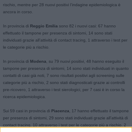
rischio, mentre per 28 nuovi positivi l’indagine epidemiologica è
ancora in corso.
In provincia di
Reggio Emilia
sono 82 i nuovi casi: 67 hanno
effettuato il tampone per presenza di sintomi, 14 sono stati
individuati grazie all’attività di contact tracing, 1 attraverso i test per
le categorie più a rischio.
In provincia di
Modena
, su 79 nuovi positivi, 48 hanno eseguito il
tampone per presenza di sintomi, 14 sono stati individuati in quanto
contatti di casi già noti, 7 sono risultati positivi agli screening sulle
categorie più a rischio, 2 sono stati diagnosticati grazie ai controlli
pre-ricovero, 1 attraverso i test sierologici, per 7 casi è in corso la
ricerca epidemiologica.
Sui 59 casi in provincia di
Piacenza
, 17 hanno effettuato il tampone
per presenza di sintomi, 29 sono stati individuati grazie all’attività di
contact tracing, 10 attraverso i test per le categorie più a rischio, 2