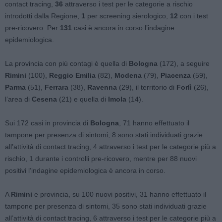
contact tracing,
36
attraverso i test per le categorie a rischio
introdotti dalla Regione,
1
per screening sierologico,
12
con i test
pre-ricovero. Per
131
casi è ancora in corso l’indagine
epidemiologica.
La provincia con più contagi è quella di
Bologna
(172), a seguire
Rimini
(100),
Reggio Emilia
(82),
Modena
(79),
Piacenza
(59),
Parma
(51),
Ferrara
(38),
Ravenna
(29), il territorio di
Forlì
(26),
l’area di
Cesena
(21) e quella di
Imola
(14).
Sui 172 casi in provincia di
Bologna
, 71 hanno effettuato il
tampone per presenza di sintomi, 8 sono stati individuati grazie
all’attività di contact tracing, 4 attraverso i test per le categorie più a
rischio, 1 durante i controlli pre-ricovero, mentre per 88 nuovi
positivi l’indagine epidemiologica è ancora in corso.
A
Rimini
e provincia, su 100 nuovi positivi, 31 hanno effettuato il
tampone per presenza di sintomi, 35 sono stati individuati grazie
all’attività di contact tracing, 6 attraverso i test per le categorie più a