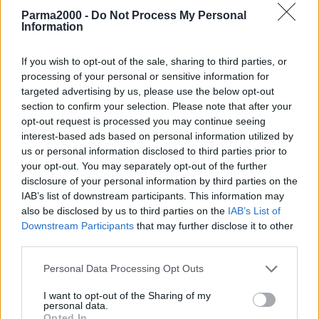
durante i controlli pre-ricovero, mentre per 1 nuovo positivo
Parma2000 -
Do Not Process My Personal
l’indagine epidemiologica è ancora in corso.
Information
Sono 51 i nuovi casi riscontrati a
Parma
e provincia: 20 sono stati
If you wish to opt-out of the sale, sharing to third parties, or
sottoposti a tampone per presenza di sintomi sintomi, 16 sono stati
processing of your personal or sensitive information for
rilevati nell’ambito dell’attività di contact tracing, 8 grazie all’attività
targeted advertising by us, please use the below opt-out
di screening sulle categorie più a rischio, 7 attraverso i controlli in
section to confirm your selection. Please note that after your
ambito ospedaliero, di cui 5 durante gli screening pre-ricovero.
opt-out request is processed you may continue seeing
interest-based ads based on personal information utilized by
us or personal information disclosed to third parties prior to
In provincia di
Ferrara
, su 38 nuovi positivi, 15 hanno effettuato il
your opt-out. You may separately opt-out of the further
tampone per presenza di sintomi, 20 sono stati individuati
disclosure of your personal information by third parties on the
nell’ambito delle attività di contact tracing, 2 grazie ai controlli sulle
IAB’s list of downstream participants. This information may
categorie più a rischio e 1 attraverso gli screening pre-ricovero.
also be disclosed by us to third parties on the
IAB’s List of
Downstream Participants
that may further disclose it to other
A
Ravenna
e provincia, su 29 nuovi casi, 10 hanno effettuato il
third parties.
tampone per presenza di sintomi, 15 sono stati individuati grazie
Personal Data Processing Opt Outs
all’attività di contact tracing, 2 attraverso gli screening pre-ricovero
e 2 perché hanno eseguito in autonomia i test.
I want to opt-out of the Sharing of my
personal data.
Opted In