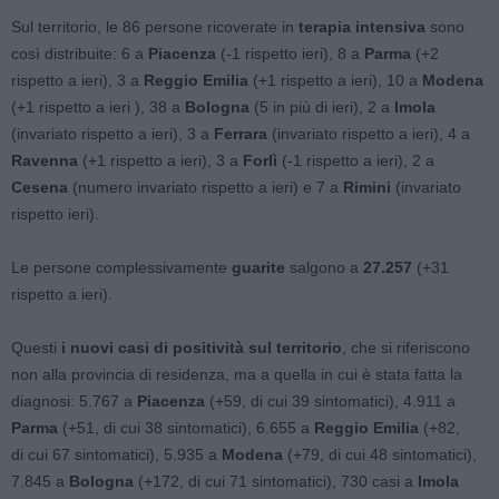
Sul territorio, le 86 persone ricoverate in
terapia intensiva
sono
così distribuite: 6 a
Piacenza
(-1 rispetto ieri), 8 a
Parma
(+2
rispetto a ieri), 3 a
Reggio Emilia
(+1 rispetto a ieri), 10 a
Modena
(+1 rispetto a ieri ), 38 a
Bologna
(5 in più di ieri), 2 a
Imola
(invariato rispetto a ieri), 3 a
Ferrara
(invariato rispetto a ieri), 4 a
Ravenna
(+1 rispetto a ieri), 3 a
Forlì
(-1 rispetto a ieri), 2 a
Cesena
(numero invariato rispetto a ieri)
e 7 a
Rimini
(invariato
rispetto ieri).
Le persone complessivamente
guarite
salgono a
27.257
(+31
rispetto a ieri).
Questi
i nuovi casi di positività sul territorio
, che si riferiscono
non alla provincia di residenza, ma a quella in cui è stata fatta la
diagnosi: 5.767 a
Piacenza
(+59, di cui 39 sintomatici), 4.911 a
Parma
(+51, di cui 38 sintomatici), 6.655 a
Reggio Emilia
(+82,
di cui 67 sintomatici), 5.935 a
Modena
(+79, di cui 48 sintomatici),
7.845 a
Bologna
(+172, di cui 71 sintomatici), 730 casi a
Imola