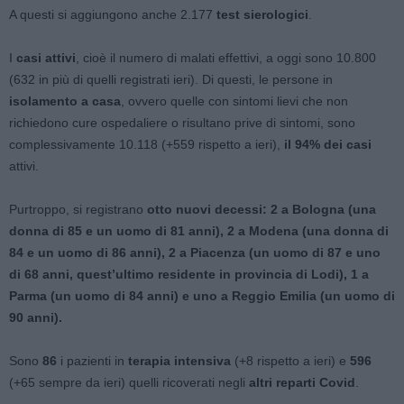
A questi si aggiungono anche 2.177
test sierologici
.
I
casi attivi
, cioè il numero di malati effettivi, a oggi sono 10.800
(632 in più di quelli registrati ieri). Di questi, le persone in
isolamento a casa
, ovvero quelle con sintomi lievi che non
richiedono cure ospedaliere o risultano prive di sintomi, sono
complessivamente 10.118 (+559 rispetto a ieri),
il 94% dei casi
attivi.
Purtroppo, si registrano
otto nuovi decessi: 2 a Bologna (una
donna di 85 e un uomo di 81 anni), 2 a Modena (una donna di
84 e un uomo di 86 anni), 2 a Piacenza (un uomo di 87 e uno
di 68 anni, quest’ultimo residente in provincia di Lodi), 1 a
Parma (un uomo di 84 anni) e uno a Reggio Emilia (un uomo di
90 anni).
Sono
86
i pazienti in
terapia intensiva
(+8 rispetto a ieri) e
596
(+65 sempre da ieri) quelli ricoverati negli
altri reparti Covid
.