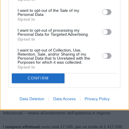
Sui 26 nuovi casi nel territorio di
Forlì
, 9 hanno effettuato il
tampone per presenza di sintomi, 10 sono stati individuati
I want to opt-out of the Sale of my
Personal Data.
nell’ambito delle attività di contact tracing, 2 sono stati diagnosticati
Opted In
al ritorno dall’estero (Polonia e Albania i paesi di rientro), 2 durante
gli screening ospedalieri, 3 durante i controlli sui luoghi di lavoro.
I want to opt-out of processing my
Personal Data for Targeted Advertising.
Opted In
A
Cesena
sono 21 i nuovi positivi: 15 hanno effettuato il tampone
I want to opt-out of Collection, Use,
per presenza di sintomi, 3 sono stati individuati nell’ambito delle
Retention, Sale, and/or Sharing of my
attività di contact tracing, 1 grazie ai controlli pre-ricovero, 2 al
Personal Data that Is Unrelated with the
Purposes for which it was collected.
ritorno dall’estero (Tunisia).
Opted In
A
Imola
, su 14 nuovi positivi, 9 sono contatti di casi già noti, 2 sono
CONFIRM
stati rilevati durante gli screening pre-ricovero, 3 hanno effettuato il
tampone in presenza di sintomi.
Data Deletion
Data Access
Privacy Policy
Questi i dati – accertati alle ore 12 di oggi sulla base delle richieste
istituzionali – relativi all’andamento dell’epidemia in regione.
I
tamponi effettuati
sono stati 17.165, per un totale di 1.417.038.