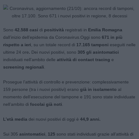
Sono
42.588 casi
di
positività
registrati in
Emilia Romagna
dall’inizio dell’epidemia da Coronavirus.Oggi sono
671 in più
rispetto a ieri
, su un totale record di
17.165 tamponi
eseguiti nelle
ultime 24 ore
.
Dei nuovi positivi, sono
305 gli asintomatici
individuati nell’ambito delle
attività di contact tracing
e
screening regionali
.
Prosegue l’attività di controllo e prevenzione: complessivamente
159 persone (tra i nuovi positivi) erano
già in isolamento
al
momento dell’esecuzione del tampone e 191 sono state individuate
nell’ambito di
focolai già noti
.
L’età media
dei nuovi positivi di oggi è
44,9 anni.
Sui 305
asintomatici
,
125
sono stati individuati grazie all’attività di