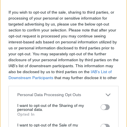
Completano il francobollo le leggende “NUOVE PROFESSIONI” e
“GIORNATA DELLA FILATELIA” la scritta “ITALIA” e l’indicazione
If you wish to opt-out of the sale, sharing to third parties, or
tariffaria “B”.
processing of your personal or sensitive information for
targeted advertising by us, please use the below opt-out
Caratteristiche del foglietto.
section to confirm your selection. Please note that after your
opt-out request is processed you may continue seeing
Riproduce, rielaborati artisticamente, i francobolli della serie
interest-based ads based on personal information utilized by
us or personal information disclosed to third parties prior to
ordinaria “ITALIA AL LAVORO” di Corrado Mezzana emessa nel
your opt-out. You may separately opt-out of the further
1950, idealmente posizionati, rispetto alla regione di riferimento, su
disclosure of your personal information by third parties on the
una cartina geografica d’Italia.
IAB’s list of downstream participants. This information may
also be disclosed by us to third parties on the
IAB’s List of
Al centro del foglietto, una lente d’ingrandimento, strumento
Downstream Participants
that may further disclose it to other
essenziale del collezionista filatelico, mette a fuoco il francobollo.
third parties.
Sullo sfondo si intravedono un computer portatile e un tappeto di
Personal Data Processing Opt Outs
ruote alate e di stelle che caratterizzavano la filigrana dei
francobolli dell’epoca.
I want to opt-out of the Sharing of my
personal data.
Opted In
In basso, è presente un chiudilettera che evidenzia un particolare
del francobollo dedicato alla raccolta delle arance in Sicilia su cui
I want to opt-out of the Sale of my