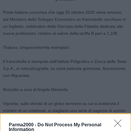
Poste Italiane comunica che oggi 20 ottobre 2020 viene emesso
dal Ministero dello Sviluppo Economico un francobollo racchiuso in
un foglietto, celebrativo della Giornata della Filatelia dedicata alle
nuove professioni, relativo al valore della tariffa B pari a 1,10€.
Tiratura: cinquecentomila esemplari.
Il francobollo è stampato dall’Istituto Poligrafico e Zecca dello Stato
S.p.A., in rotocalcografia, su carta patinata gommata, fluorescente
non filigranata.
Bozzetto a cura di Angelo Merenda.
Vignetta: sullo sfondo di un globo terrestre su cui si evidenzia il
monitor di un notebook, si stagliano una serie di sagome di uomini
e donne; suggella la vignetta, in alto a destra, il tricolore italiano.
Parma2000 -
Do Not Process My Personal
Information