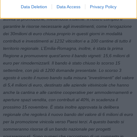
le cantine, dimostrano un grande spirito di coesione, e ci sono
Data Deletion
Data Access
Privacy Policy
realtà eccellenti che sanno lavorare su investimenti, produzione e
attività di promozione, mettendosi insieme. Il nostro compito è
garantire le risorse necessarie agli investimenti, come l’erogazione
dei 30milioni di euro chiusa proprio in questi giorni in modalità
contributi e investimenti ai 1232 viticoltori e a 100 cantine di tutto il
territorio regionale. L’Emilia-Romagna
,
inoltre
,
è stata la prima
Regione a promuovere quest’anno il bando vigneti: 15,6 milioni di
euro per rimodernizzarli. Il bando è stato chiuso lo scorso 15
settembre, con più di 1200 domande presentate. Lo scorso 3
agosto è uscito il nuovo bando sulla misura “investimenti” del valore
di 5,4 milioni di euro, destinato alle aziende vitivinicole che hanno
anche la cantina e alle cantine cooperative per ammodernamenti e
aperture spazi vendita, con contributi al 40%, in scadenza il
prossimo 15 novembre.
È
stata inoltre approvata la delibera
regionale che regolerà il nuovo bando del valore di 6 milioni di euro
per la promozione vinicola verso
P
aesi terzi. A questo bando si
sommeranno risorse di un bando nazionale per progetti
sovraregionali. Sono numeri che raccontano di un comparto in