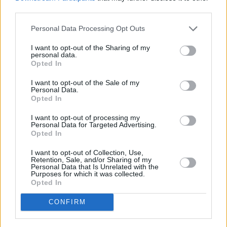
Tra forni e telecamere, in tv e sul web si alterneranno tutti i nomi
third parties.
più importanti della pizza gourmet in Italia: Francesco Martucci,
Gino Sorbillo, Renato Bosco, Luca Pezzetta, Pier Daniele Seu,
Personal Data Processing Opt Outs
Gionata Gonzato, Petra Antolini, Giovanni Ricciardella, Luca Doro,
I want to opt-out of the Sharing of my
Massimiliano Fraccarolo, Riccardo Furlani, Patrick Zanoni, Cristian
personal data.
Opted In
Marasco, Luca Vardaro, Paola Cappuccio, Francesco Capece,
Francesco Miranda, Valentino Tafuri, Eleonora Massaretti,
I want to opt-out of the Sale of my
Vincenzo Esposito, Mirko Petracci, Tommaso Vatti, Alessio
Personal Data.
Opted In
Mattaccini, Riccardo Pancini, Antonio Pappalardo, Ivan Ferraro,
Michele Colpo, Massimiliano Prete, Errico Porzio. In
I want to opt-out of processing my
Personal Data for Targeted Advertising.
rappresentanza dell’Emilia Romagna ci sarà, come sopra
Opted In
anticipato, Gianni Di Lella de “La Bufala” di Maranello.
I want to opt-out of Collection, Use,
Retention, Sale, and/or Sharing of my
Dichiarazione dell’Assessore agricoltura e agroalimentare Regione
Personal Data that Is Unrelated with the
Emilia-Romagna, Alessio Mammi: «
In Emilia-Romagna sono 30 i
Purposes for which it was collected.
Opted In
vini Dop e Igp, certificazioni che indicano la qualità dei prodotti
regionali, in grande crescita anche sul commercio nazionale ed
CONFIRM
estero. La Regione Emilia-Romagna cerca di fare la sua parte, nel
sostegno di una filiera molto unita: gli operatori, le imprese agricole,