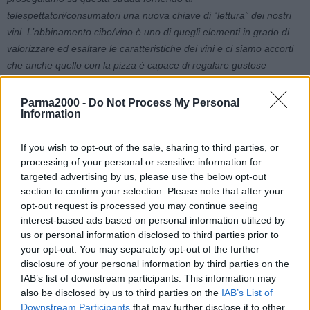
telespettatori/consumatori una nuova chiave di “lettura” dei nostri
vini. L’abbinamento cibo/vino è uno di quegli elementi in grado di
valorizzare ed esaltare le caratteristiche dei vini e ci siamo accorti
che anche quello con la pizza è capace di regalare gustose
emozioni, cui solo qualche anno fa eravamo poco consapevoli
».
Parma2000 -
Do Not Process My Personal
Information
«L’accostamento fra vino e pizza –
spiega Tinto
– è un fenomeno
crescente a cui stiamo assistendo. La pizza, infatti, non va solo
If you wish to opt-out of the sale, sharing to third parties, or
insieme alla birra, anzi. Se devo scegliere una regione italiana i cui
processing of your personal or sensitive information for
vini si abbinano bene anche alla pizza questa è proprio l’Emilia-
targeted advertising by us, please use the below opt-out
Romagna, per la varietà e la qualità che propone».
Prosegue Tinto:
section to confirm your selection. Please note that after your
«”Mica Pizza e Fichi” ha avuto il merito di fare da apripista per
opt-out request is processed you may continue seeing
“sdoganare” la pizza di qualità nel piccolo schermo. La pizzeria
interest-based ads based on personal information utilized by
gourmet non è andata in crisi con il lock-down, come magari è
us or personal information disclosed to third parties prior to
successo ad altre realtà del settore ristorazione. E poi la pizza è
your opt-out. You may separately opt-out of the further
disclosure of your personal information by third parties on the
uno dei piatti più consumati al mondo, piace a tutti».
Come
IAB’s list of downstream participants. This information may
piacciono a tutti i vini dell’Emilia-Romagna!
also be disclosed by us to third parties on the
IAB’s List of
Downstream Participants
that may further disclose it to other