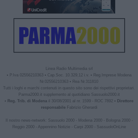
Linea Radio Multimedia srl
• P.Iva 02556210363 • Cap.Soc. 10.329,12 i.v. • Reg.Imprese Modena
Nr.02556210363 • Rea Nr.311810
Tutti i loghi e marchi contenuti in questo sito sono dei rispettivi proprietari.
Parma2000.it supplemento al quotidiano Sassuolo2000.it
•
Reg. Trib. di Modena
il 30/08/2001 al nr. 1599 - ROC 7892 •
Direttore
responsabile
Fabrizio Gherardi
Il nostro news-network:
Sassuolo 2000
-
Modena 2000
-
Bologna 2000
-
Reggio 2000
-
Appennino Notizie
-
Carpi 2000
-
SassuoloOnLine