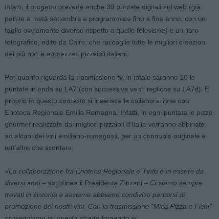
infatti, il progetto prevede anche 30 puntate digitali sul web (già
partite a metà settembre e programmate fino a fine anno, con un
taglio ovviamente diverso rispetto a quelle televisive) e un libro
fotografico, edito da Cairo, che raccoglie tutte le migliori creazioni
dei più noti e apprezzati pizzaioli italiani.
Per quanto riguarda la trasmissione tv, in totale saranno 10 le
puntate in onda su LA7 (con successive venti repliche su LA7d). E
proprio in questo contesto si inserisce la collaborazione con
Enoteca Regionale Emilia Romagna. Infatti, in ogni puntata le pizze
gourmet realizzate dai migliori pizzaioli d’Italia verranno abbinate
ad alcuni dei vini emiliano-romagnoli, per un connubio originale e
tutt’altro che scontato.
«
La collaborazione fra Enoteca Regionale e Tinto è in essere da
diversi anni
– sottolinea il Presidente Zinzani –
Ci siamo sempre
trovati in sintonia e assieme abbiamo condiviso percorsi di
promozione dei nostri vini. Con la trasmissione “Mica Pizza e Fichi”
proseguiamo su questa strada fornendo ai