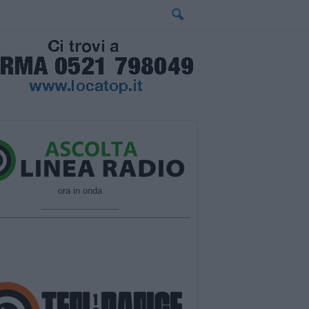
ora in onda
________________