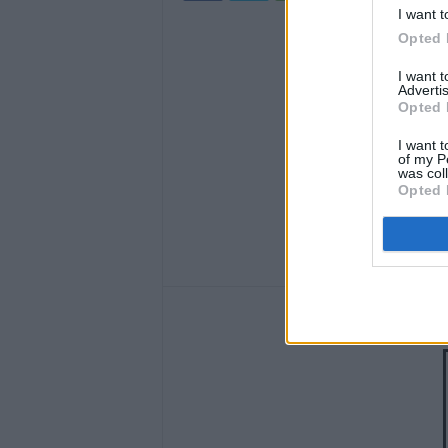
I want t
Opted 
I want 
Advertis
Opted 
I want t
of my P
was col
Opted 