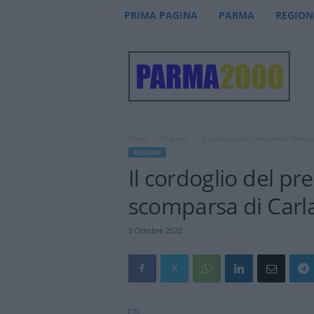
PRIMA PAGINA
PARMA
REGION
P
a
r
m
a
2
0
Home
Regione
Il cordoglio del presidente Bonac
0
REGIONE
0
Il cordoglio del pr
–
n
scomparsa di Carl
o
t
5 Ottobre 2020
i
z
i
e