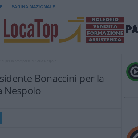
E
PAGINA NAZIONALE
cini per la scomparsa di Carla Nespolo
esidente Bonaccini per la
a Nespolo