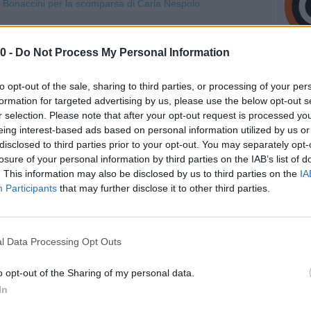
ta alle radici democratiche della nostra Repubblica, che
’azione di difesa dei principi della Resistenza e
0 -
Do Not Process My Personal Information
ione, promuovendoli soprattutto fra i giovani e le nuove
’Anpi, se ne va lasciando davvero un enorme vuoto. A nome
to opt-out of the sale, sharing to third parties, or processing of your per
formation for targeted advertising by us, please use the below opt-out s
 comunità regionale dell’Emilia-Romagna, esprimo vicinanza
r selection. Please note that after your opt-out request is processed y
famiglia di Carla Nespolo”.
eing interest-based ads based on personal information utilized by us or
disclosed to third parties prior to your opt-out. You may separately opt-
omagna, Stefano Bonaccini, dopo la notizia della morte di
losure of your personal information by third parties on the IAB’s list of
e nazionale partigiani italiani, giunta a 77 anni dopo una
. This information may also be disclosed by us to third parties on the
IA
entare prima nel Pci e poi nei Democratici di sinistra.
Participants
that may further disclose it to other third parties.
l Data Processing Opt Outs
o opt-out of the Sharing of my personal data.
In