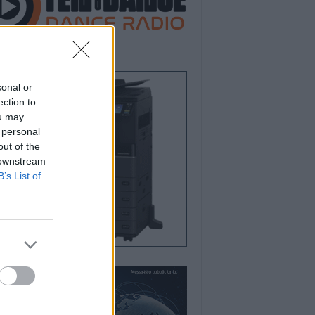
sonal or
ection to
ou may
 personal
out of the
 downstream
B’s List of