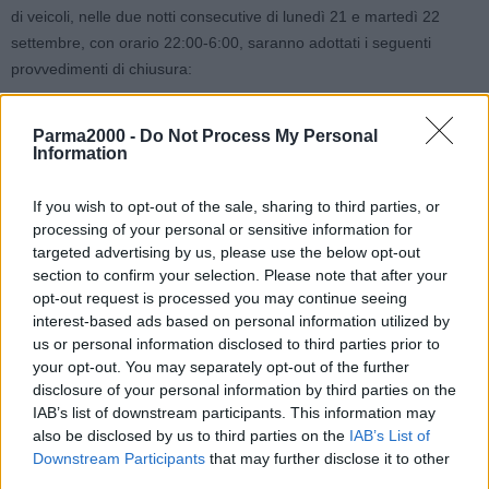
di veicoli, nelle due notti consecutive di lunedì 21 e martedì 22
settembre, con orario 22:00-6:00, saranno adottati i seguenti
provvedimenti di chiusura:
sulla A14 Bologna-Taranto sarà chiuso, per chi proviene dalla
Parma2000 -
Do Not Process My Personal
A1 Milano-Napoli, lo svincolo di immissione sulla A13 Bologna-
Information
Padova, verso Padova.
In alternativa, si consiglia di uscire alla stazione di Bologna Fiera
If you wish to opt-out of the sale, sharing to third parties, or
sulla A14, per poi rientrare dalla stessa e proseguire in direzione
processing of your personal or sensitive information for
targeted advertising by us, please use the below opt-out
della A13 Bologna-Padova;
section to confirm your selection. Please note that after your
sulla A13 Bologna-Padova sarà chiusa la stazione di Bologna
opt-out request is processed you may continue seeing
Arcoveggio, in entrata verso la A14 Bologna-Taranto e in
interest-based ads based on personal information utilized by
direzione di Padova e in uscita per chi proviene dalla A14
us or personal information disclosed to third parties prior to
Bologna-Taranto.
your opt-out. You may separately opt-out of the further
In alternativa, si consiglia di utilizzare la stazione di Bologna
disclosure of your personal information by third parties on the
Fiera sulla A14 o di Bologna Interporto sulla A13 Bologna-
IAB’s list of downstream participants. This information may
also be disclosed by us to third parties on the
Padova.
IAB’s List of
Downstream Participants
that may further disclose it to other
third parties.