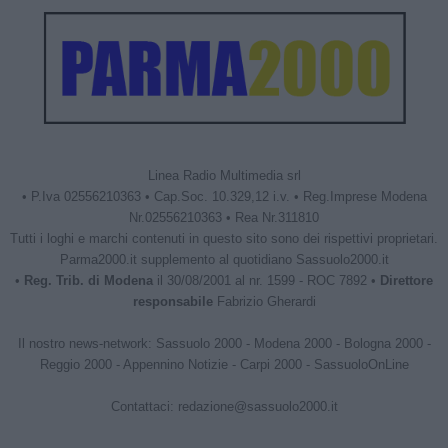
Linea Radio Multimedia srl
• P.Iva 02556210363 • Cap.Soc. 10.329,12 i.v. • Reg.Imprese Modena
Nr.02556210363 • Rea Nr.311810
Tutti i loghi e marchi contenuti in questo sito sono dei rispettivi proprietari.
Parma2000.it supplemento al quotidiano Sassuolo2000.it
•
Reg. Trib. di Modena
il 30/08/2001 al nr. 1599 - ROC 7892 •
Direttore
responsabile
Fabrizio Gherardi
Il nostro news-network:
Sassuolo 2000
-
Modena 2000
-
Bologna 2000
-
Reggio 2000
-
Appennino Notizie
-
Carpi 2000
-
SassuoloOnLine
Contattaci:
redazione@sassuolo2000.it