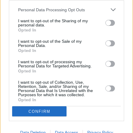
Personal Data Processing Opt Outs
Sulla A1 Milano-Napoli, per lavori di pavimentazione, previsti in
I want to opt-out of the Sharing of my
orario notturno, a ridotta circolazione di veicoli, nelle due notti
personal data.
consecutive di lunedì 21 e martedì 22 settembre, con orario 21:00-
Opted In
6:00, sarà chiusa la stazione di Parma, in uscita e in entrata, per
I want to opt-out of the Sale of my
chi proviene e per chi è diretto verso Milano e Bologna.
Personal Data.
Opted In
In alternativa, si consiglia di utilizzare la stazione di di Parma ovest
I want to opt-out of processing my
sulla A15 Parma-La Spezia di competenza S.A.L.T. o, in ulteriore
Personal Data for Targeted Advertising.
alternativa, la stazione di Terre di Canossa Campegine o Fidenza.
Opted In
I want to opt-out of Collection, Use,
Retention, Sale, and/or Sharing of my
Personal Data that Is Unrelated with the
Purposes for which it was collected.
Opted In
CONFIRM
Data Deletion
Data Access
Privacy Policy