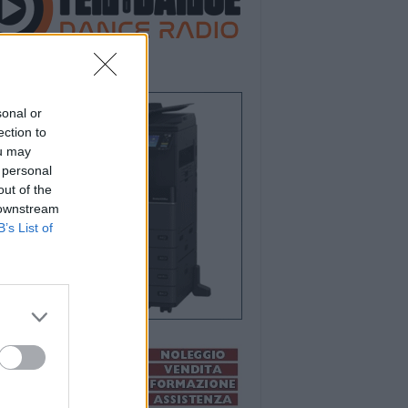
sonal or
ection to
ou may
 personal
out of the
 downstream
B’s List of