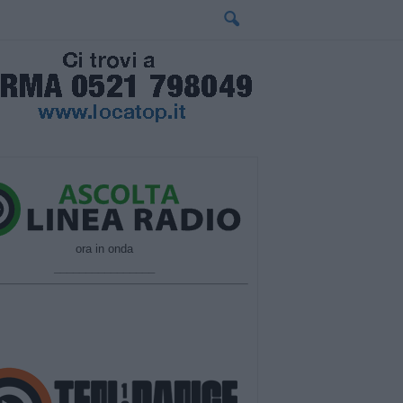
ora in onda
________________