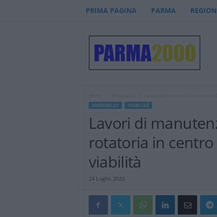
PRIMA PAGINA
PARMA
REGION
P
a
r
m
a
2
0
Home
Maranello
Lavori di manutenzione dell’asfa
0
MARANELLO
VIABILITÀ
0
Lavori di manutenzi
–
n
rotatoria in centr
o
t
viabilità
i
z
24 Luglio 2020
i
e