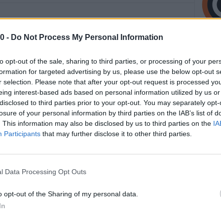
ramma i lavori di manutenzione straordinaria dell’asfalto
0 -
Do Not Process My Personal Information
 tra Via Claudia e Via Nazionale. La durata prevista
alvo avverse condizioni meteo. Per realizzare i lavori in
to opt-out of the sale, sharing to third parties, or processing of your per
viabilità, in due fasi distinte.
formation for targeted advertising by us, please use the below opt-out s
r selection. Please note that after your opt-out request is processed y
à sospesa la circolazione in Via Nazionale dal civico 52
eing interest-based ads based on personal information utilized by us or
disclosed to third parties prior to your opt-out. You may separately opt-
n Piazza Libertà (banca BPER sotto i portici), nei seguenti
losure of your personal information by third parties on the IAB’s list of
31 dalle 7 alle 16, sabato 1 dalle 7 alle 14. Nella seconda
. This information may also be disclosed by us to third parties on the
IA
to, l’interruzione della viabilità riguarderà lo stesso tratto
Participants
that may further disclose it to other third parties.
no all’intersezione con Piazza Libertà a cui si aggiungerà il
io di pasta fresca) al 140 (agenzia immobiliare), nei giorni
vedì 6 (10-17). Mercoledì 5, giorno di mercato, i lavori
l Data Processing Opt Outs
colazione dei mezzi. Al di fuori degli orari indicati la
gimenti del caso poiché si tratta di un’area di cantiere. Nei
o opt-out of the Sharing of my personal data.
 sarà posta l’adeguata segnaletica stradale con le indicazioni
In