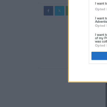
I want t
Opted 
I want 
Advertis
Opted 
I want t
of my P
was col
Opted 