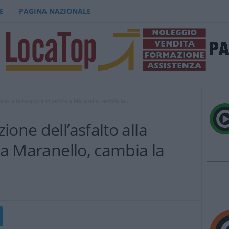
E
PAGINA NAZIONALE
lto alla rotatoria in centro a Maranello, cambia la...
one dell’asfalto alla
o a Maranello, cambia la