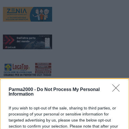
Parma2000 -
Do Not Process My Personal
Information
If you wish to opt-out of the sale, sharing to third parties, or
processing of your personal or sensitive information for
targeted advertising by us, please use the below opt-out
section to confirm your selection. Please note that after your
Sulla A1 Milano-Napoli, per consentire lavori di ispezione delle