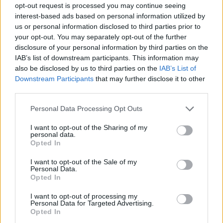
opt-out request is processed you may continue seeing
opere d’arte, previsti in orario notturno, a ridotta circolazione di
interest-based ads based on personal information utilized by
veicoli, dalle 22:00 di giovedì 9 alle 5:00 di venerdì 10 luglio, sarà
us or personal information disclosed to third parties prior to
chiuso il tratto compreso tra Parma e l’allacciamento con la A15
your opt-out. You may separately opt-out of the further
Parma-La Spezia, verso Milano.
disclosure of your personal information by third parties on the
IAB’s list of downstream participants. This information may
also be disclosed by us to third parties on the
IAB’s List of
In alternativa, dopo l’uscita obbligatoria alla stazione di Parma, si
Downstream Participants
that may further disclose it to other
potrà percorrere la SP343 e la SS9 Via Emilia con rientro sulla A15
third parties.
Parma-La Spezia, alla stazione di Parma ovest, da dove si potrà
proseguire in direzione della A1/Milano.
Personal Data Processing Opt Outs
I want to opt-out of the Sharing of my
personal data.
Opted In
I want to opt-out of the Sale of my
Personal Data.
Opted In
I want to opt-out of processing my
Personal Data for Targeted Advertising.
Opted In