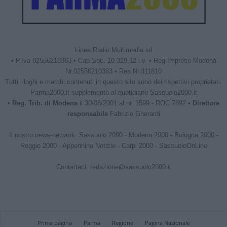
Linea Radio Multimedia srl
• P.Iva 02556210363 • Cap.Soc. 10.329,12 i.v. • Reg.Imprese Modena
Nr.02556210363 • Rea Nr.311810
Tutti i loghi e marchi contenuti in questo sito sono dei rispettivi proprietari.
Parma2000.it supplemento al quotidiano Sassuolo2000.it
•
Reg. Trib. di Modena
il 30/08/2001 al nr. 1599 - ROC 7892 •
Direttore
responsabile
Fabrizio Gherardi
Il nostro news-network:
Sassuolo 2000
-
Modena 2000
-
Bologna 2000
-
Reggio 2000
-
Appennino Notizie
-
Carpi 2000
-
SassuoloOnLine
Contattaci:
redazione@sassuolo2000.it
Prima pagina
Parma
Regione
Pagina Nazionale