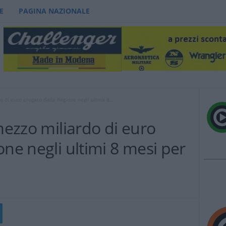
E
PAGINA NAZIONALE
o di euro erogato dalla Regione negli ultimi 8...
 mezzo miliardo di euro
one negli ultimi 8 mesi per