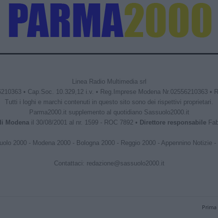
Linea Radio Multimedia srl
6210363 • Cap.Soc. 10.329,12 i.v. • Reg.Imprese Modena Nr.02556210363 • 
Tutti i loghi e marchi contenuti in questo sito sono dei rispettivi proprietari.
Parma2000.it supplemento al quotidiano Sassuolo2000.it
 di Modena
il 30/08/2001 al nr. 1599 - ROC 7892 •
Direttore responsabile
Fabr
uolo 2000
-
Modena 2000
-
Bologna 2000
-
Reggio 2000
-
Appennino Notizie
-
Contattaci:
redazione@sassuolo2000.it
Prima