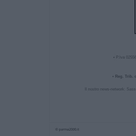
• P.Iva 0255
•
Reg. Trib.
Il nostro news-network:
Sass
© parma2000.it