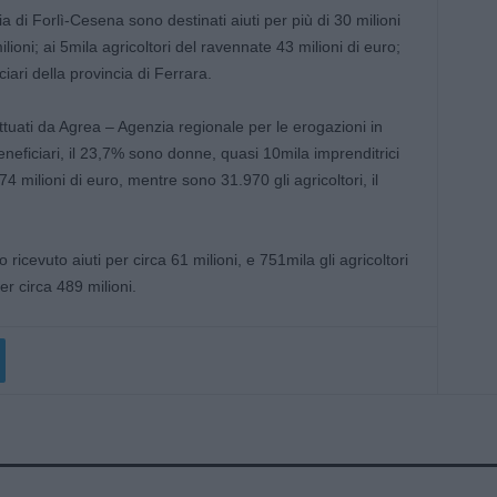
ia di Forlì-Cesena sono destinati aiuti per più di 30 milioni
lioni; ai 5mila agricoltori del ravennate 43 milioni di euro;
ciari della provincia di Ferrara.
tuati da Agrea – Agenzia regionale per le erogazioni in
beneficiari, il 23,7% sono donne, quasi 10mila imprenditrici
4 milioni di euro, mentre sono 31.970 gli agricoltori, il
icevuto aiuti per circa 61 milioni, e 751mila gli agricoltori
er circa 489 milioni.