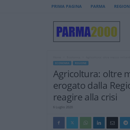
PRIMA PAGINA
PARMA
REGION
P
a
r
m
a
2
0
Home
Economia
Agricoltura: oltre mezzo miliard
0
ECONOMIA
REGIONE
0
Agricoltura: oltre
–
n
erogato dalla Regi
o
t
reagire alla crisi
i
z
6 Luglio 2020
i
e