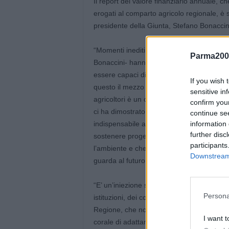
Il report del valore finanziario annuale, ch
erogati al comparto agricolo regionale, è
presidente della Giunta, Stefano Bonaccini
“Momenti inediti e davvero duri come quell
Parma200
Bonaccini- hanno bisogno di risposte adegu
essere capaci di interpretare i tempi e sa
If you wish 
questo il mezzo miliardo di euro in otto me
sensitive in
agricoltori è un ottimo risultato, che va 
confirm you
ci ha dimostrato infatti ancora una volta q
continue se
indispensabile aiutare la nostra buona agr
information 
further disc
sostenere progetti di aziende che lavorano
participants
l’ambiente e che ha premiato 10mila impre
Downstream 
guarda al futuro e capace di mettersi in gi
“E’ un’iniezione straordinaria di liquidit
Persona
istituzioni, dei collaboratori delle struttu
Regione, che non si sono fermati un atti
I want t
corale di adattamento possiamo sostenere