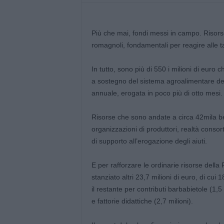
Più che mai, fondi messi in campo. Risorse
romagnoli, fondamentali per reagire alle t
In tutto, sono più di 550 i milioni di euro
a sostegno del sistema agroalimentare del t
annuale, erogata in poco più di otto mesi.
Risorse che sono andate a circa 42mila ben
organizzazioni di produttori, realtà consortil
di supporto all’erogazione degli aiuti.
E per rafforzare le ordinarie risorse del
stanziato altri 23,7 milioni di euro, di cui 
il restante per contributi barbabietole (1,5
e fattorie didattiche (2,7 milioni).