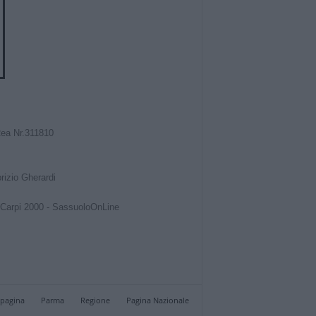
Rea Nr.311810
izio Gherardi
Carpi 2000
-
SassuoloOnLine
 pagina
Parma
Regione
Pagina Nazionale