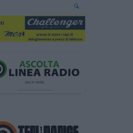
ora in onda
________________