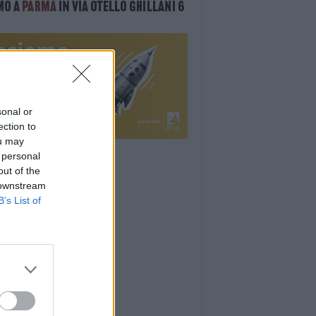
sonal or
ection to
ou may
 personal
out of the
 downstream
B’s List of