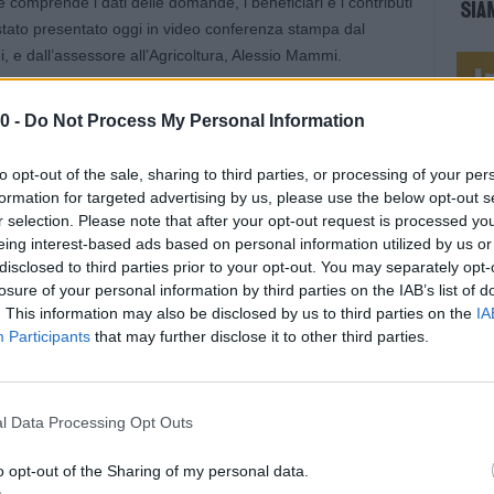
e comprende i dati delle domande, i beneficiari e i contributi
 stato presentato oggi in video conferenza stampa dal
, e dall’assessore all’Agricoltura, Alessio Mammi.
i che abbiamo affrontato in questi ultimi mesi- afferma
0 -
Do Not Process My Personal Information
ate, soprattutto da parte delle istituzioni, che devono
per rispondere in modo appropriato e con rapidità. Per
to opt-out of the sale, sharing to third parties, or processing of your per
si che siamo riusciti a mettere a disposizione dei nostri
formation for targeted advertising by us, please use the below opt-out s
a vantaggio di tutta la comunità regionale. L’emergenza Covid
r selection. Please note that after your opt-out request is processed y
uanto il lavoro dei campi sia prezioso e quanto sia
eing interest-based ads based on personal information utilized by us or
icoltura. Un risultato ancor più importante perché va a
disclosed to third parties prior to your opt-out. You may separately opt-
losure of your personal information by third parties on the IAB’s list of
 sempre più con strumenti innovativi e sostenibili per
. This information may also be disclosed by us to third parties on the
IA
nditrici e quasi 32mila agricoltori per un comparto che
Participants
that may further disclose it to other third parties.
oco”.
à- commenta Mammi- resa possibile dal lavoro di squadra delle
l Data Processing Opt Outs
re tecniche della Regione e di Agrea, l’ente pagatore della
mo neanche in pieno lockdown. Grazie a questo impegno
o opt-out of the Sharing of my personal data.
 con risorse fresche un settore fondamentale non solo per