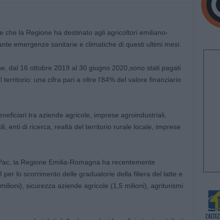
 che la Regione ha destinato agli agricoltori emiliano-
ante emergenze sanitarie e climatiche di questi ultimi mesi.
 che, dal 16 ottobre 2019 al 30 giugno 2020,sono stati pagati
erritorio: una cifra pari a oltre l’84% del valore finanziario
eficiari tra aziende agricole, imprese agroindustriali,
i, enti di ricerca, realtà del territorio rurale locale, imprese
la Pac, la Regione Emilia-Romagna ha recentemente
18 per lo scorrimento delle graduatorie della filiera del latte e
 milioni), sicurezza aziende agricole (1,5 milioni), agriturismi