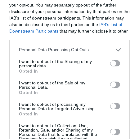
recuperare sul portafoglio ordini ed essere pronto a settembre, il
your opt-out. You may separately opt-out of the further
disclosure of your personal information by third parties on the
49,9% dichiara che resterà chiuso per due settimane, il 12,5%, per
IAB’s list of downstream participants. This information may
tre, e solo il 4,7% chiuderà per 4 settimane.
also be disclosed by us to third parties on the
IAB’s List of
Downstream Participants
that may further disclose it to other
Il 56% delle imprese intervistate, per un valore pari a oltre 16
third parties.
miliardi di euro, non ha chiesto una moratoria sui prestiti, e il 68%
non ha chiesto accesso al credito utilizzando gli strumenti del
Personal Data Processing Opt Outs
decreto Liquidità, bensì i canali dei propri fornitori bancari. Tra chi
I want to opt-out of the Sharing of my
lo ha fatto, ad aprile l’84% registrava difficoltà con le pratiche, ma la
personal data.
Opted In
percentuale scendeva al 60% a maggio. Massiccio invece l’utilizzo
della Cassa integrazione: ne ha fatto ricorso il 63 delle aziende, per
I want to opt-out of the Sale of my
un totale di 36.517 lavoratori. Quanto agli investimenti in sicurezza,
Personal Data.
Opted In
il 99% delle aziende ha dotato i dipendenti di Dispositivi di
protezione individuale e aumentato le misure di prevenzione , il
I want to opt-out of processing my
Personal Data for Targeted Advertising.
97% assicura la pulizia e la sanificazione periodica degli ambienti.
Opted In
Solo il il 9% degli associati ha invece fatto ricorso ai test sierologici
sui dipendenti, interessando 5.364 persone. Di queste e’ risultato
I want to opt-out of Collection, Use,
Retention, Sale, and/or Sharing of my
positivo lo 0,8% dei casi, che e’ stato poi sottoposto per verifiche al
Personal Data that Is Unrelated with the
tampone. A maggio – ha sottolineato Caiumi – contiamo in Emilia-
Purposes for which it was collected.