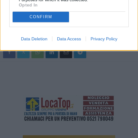
Opted In
Romagna appena 10 contagi in 8 imprese, lo 0,02% dei quasi
58.000 addetti. Resta alta l’attenzione dei lavori sul fronte
CONFIRM
sicurezza: il 37% adotta ancora lo smart working e l’88,4% ha
dichiarato che non utilizzerà i mezzi pubblici.
Data Deletion
Data Access
Privacy Policy