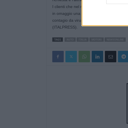
I clienti che nel mese di giugno acquister
in omaggio una speciale polizza assicurati
contagio da virus Covid-19.
(ITALPRESS).
TAGS
AUTO
ITALIA
MOTORI
NEWSONLINE