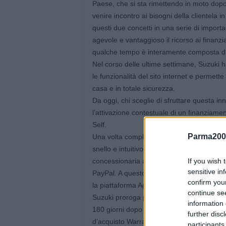
Paese, che si sta rimettendo in moto dop
venire incontro ai bisogni della clientela
questi due concetti in una serie di importa
agevole e vantaggioso il ricorso ai finanz
qualche tempo è interamente composta da 
Nel corso delle ultime settimane, Suzuki
le funzionalità del sito internet e perme
casa e in totale sicurezza.
Da oggi, chi sceglie di sfruttare questa i
l’attivazione contestuale di un finanziam
Self.
Parma200
Una volta completata la registrazione sul 
snello e intuitivo. Dopo l’accesso al web st
If you wish 
concessionaria a Lui più comoda e compl
sensitive in
PayPal. A questo punto, se è interessato a
confirm you
la piattaforma Agos Self per il caricamento
continue se
Suzuki proroga per tutto il mese di giugno l
information 
180 giorni dopo la firma del contratto per 
further disc
d’acquisto Warranty e NoProblem. Posticip
participants