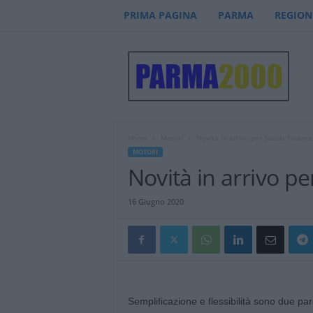
PRIMA PAGINA
PARMA
REGION
P
a
r
m
a
2
0
Home
Motori
Novità in arrivo per Suzuki Finance
0
MOTORI
0
Novità in arrivo p
–
n
16 Giugno 2020
o
t
i
z
i
e
Semplificazione e flessibilità sono due paro