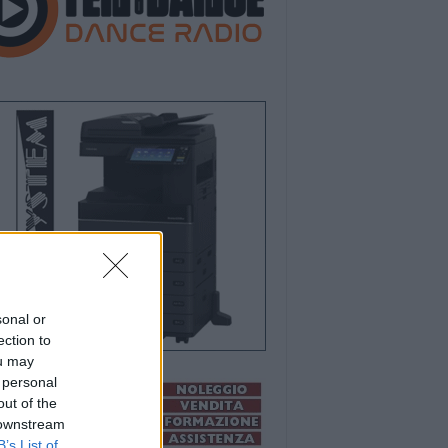
sonal or
ection to
ou may
 personal
out of the
 downstream
B’s List of