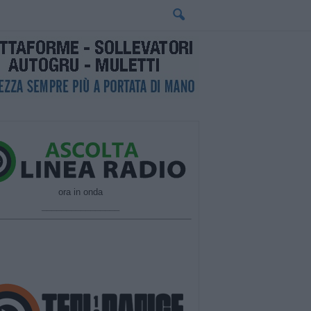
ora in onda
________________