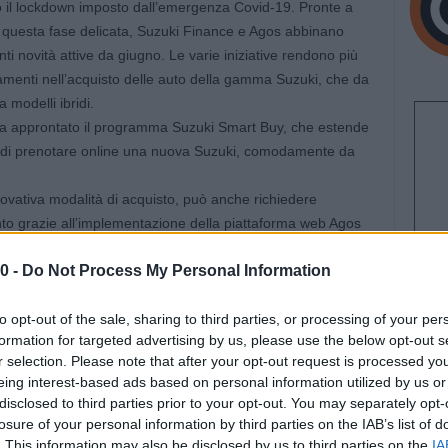
o il lockdown imposto dall’emergenza Covid-19. Pronte a
 in questa fase delicata, Suzuki Finance e Agos abbinano
nti novità attive da giugno. Le varie iniziative rendono più
iamenti nell’acquisto delle auto della gamma Suzuki, che da
modelli ibridi.
 ha approntato il programma Suzuki Smart Buy, che estende
tte di prenotare online una nuova Suzuki, comodamente da
nnovativa modalità di acquisto, può anche richiedere
ento grazie all’implementazione della piattaforma web Agos
0 -
Do Not Process My Personal Information
sito www.suzuki.it , tutta la procedura si completa in modo
ore, il Cliente seleziona il modello desiderato, individua la
to opt-out of the sale, sharing to third parties, or processing of your per
eta la prenotazione versando un acconto di 500€ con
formation for targeted advertising by us, please use the below opt-out s
d acquistare la vettura con un finanziamento, può utilizzare
r selection. Please note that after your opt-out request is processed y
 della pratica attraverso una facile procedura guidata.
eing interest-based ads based on personal information utilized by us or
’iniziativa che permette ai Clienti di versare la prima rata
disclosed to third parties prior to your opt-out. You may separately opt-
chi sottoscrive il finanziamento Agos con le formule
losure of your personal information by third parties on the IAB’s list of
are l’inizio dei pagamenti non comporta altre modifiche ai
. This information may also be disclosed by us to third parties on the
IA