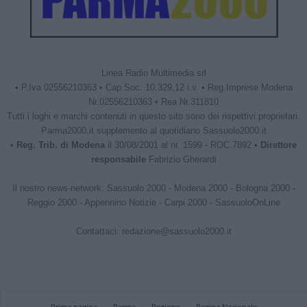
Linea Radio Multimedia srl
• P.Iva 02556210363 • Cap.Soc. 10.329,12 i.v. • Reg.Imprese Modena
Nr.02556210363 • Rea Nr.311810
Tutti i loghi e marchi contenuti in questo sito sono dei rispettivi proprietari.
Parma2000.it supplemento al quotidiano Sassuolo2000.it
•
Reg. Trib. di Modena
il 30/08/2001 al nr. 1599 - ROC 7892 •
Direttore
responsabile
Fabrizio Gherardi
Il nostro news-network:
Sassuolo 2000
-
Modena 2000
-
Bologna 2000
-
Reggio 2000
-
Appennino Notizie
-
Carpi 2000
-
SassuoloOnLine
Contattaci:
redazione@sassuolo2000.it
Prima pagina
Parma
Regione
Pagina Nazionale