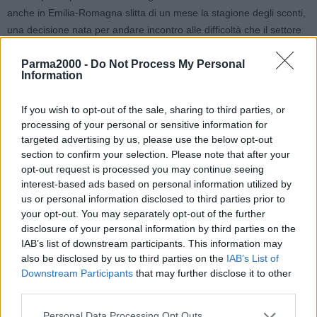
anche in Emilia-Romagna slitta di un mese la stagione degli sconti,
una decisione nata per andare incontro alle difficoltà che il settore
commerciale sta attraversando a causa dell’emergenza sanitaria
Parma2000 -
Do Not Process My Personal
causata dal Coronavirus ed alle esigenze manifestate dagli
Information
operatori commerciali nella fase di ripartenza al termine della fase
di lockdown.
If you wish to opt-out of the sale, sharing to third parties, or
processing of your personal or sensitive information for
Inoltre, per agevolare la ripartenza dei negozi dell’abbigliamento e
targeted advertising by us, please use the below opt-out
delle calzature che sono stati soggetti a chiusura forzata fino al 18
section to confirm your selection. Please note that after your
maggio 2020, la Regione Emilia-Romagna ha deciso di sospendere
opt-out request is processed you may continue seeing
per il 2020 il divieto di effettuare vendite promozionali nei trenta
interest-based ads based on personal information utilized by
us or personal information disclosed to third parties prior to
giorni che precedono l’inizio dei saldi estivi per abbigliamento,
your opt-out. You may separately opt-out of the further
calzature, biancheria intima, accessori, pelletteria e tessuti per
disclosure of your personal information by third parties on the
abbigliamento e arredamento.
IAB’s list of downstream participants. This information may
also be disclosed by us to third parties on the
IAB’s List of
Confermata invece la durata massima di sessanta giorni per le
Downstream Participants
that may further disclose it to other
vendite di fine stagione che partiranno da agosto.
third parties.
Personal Data Processing Opt Outs