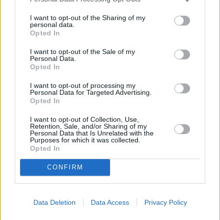
“Posticipare la data di avvio dei saldi estivi, in accordo con quando
definito dalla Conferenza delle Regioni è una risposta necessaria
I want to opt-out of the Sharing of my
personal data.
alle legittime richieste di associazioni e rappresentanti del settore-
Opted In
spiega l’assessore al Commercio, Andrea Corsini-, una leva in più
per cercare di far ripartire l’economia e dare respiro al commercio
I want to opt-out of the Sale of my
Personal Data.
fortemente penalizzato dal lungo periodo di lockdown. Inoltre, la
Opted In
decisione della Regione di rendere possibili in via eccezionale
promozioni e sconti nel periodo che precede i saldi veri e propri-
I want to opt-out of processing my
Personal Data for Targeted Advertising.
chiude l’assessore- è una occasione in più per i consumatori e per
Opted In
far ripartire le vendite”.
I want to opt-out of Collection, Use,
Retention, Sale, and/or Sharing of my
Personal Data that Is Unrelated with the
Purposes for which it was collected.
Opted In
CONFIRM
Data Deletion
Data Access
Privacy Policy