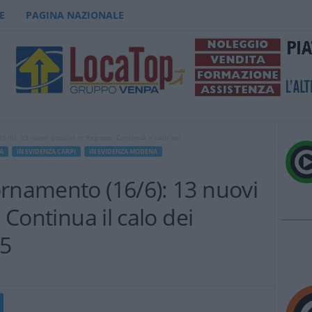
E
PAGINA NAZIONALE
/6): 13 nuovi positivi in Regione. Continua il calo dei...
A
IN EVIDENZA CARPI
IN EVIDENZA MODENA
ornamento (16/6): 13 nuovi
 Continua il calo dei
05