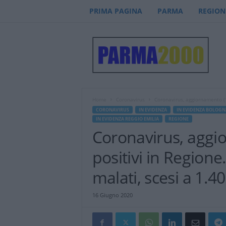
PRIMA PAGINA
PARMA
REGION
P
a
r
m
a
2
0
Home
Coronavirus
Coronavirus, aggiornamento (16
0
CORONAVIRUS
IN EVIDENZA
IN EVIDENZA BOLOGN
0
IN EVIDENZA REGGIO EMILIA
REGIONE
–
Coronavirus, aggi
n
o
positivi in Regione.
t
i
malati, scesi a 1.4
z
i
16 Giugno 2020
e