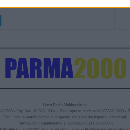
Linea Radio Multimedia srl
6210363 • Cap.Soc. 10.329,12 i.v. • Reg.Imprese Modena Nr.02556210363 • 
Tutti i loghi e marchi contenuti in questo sito sono dei rispettivi proprietari.
Parma2000.it supplemento al quotidiano Sassuolo2000.it
 di Modena
il 30/08/2001 al nr. 1599 - ROC 7892 •
Direttore responsabile
Fabr