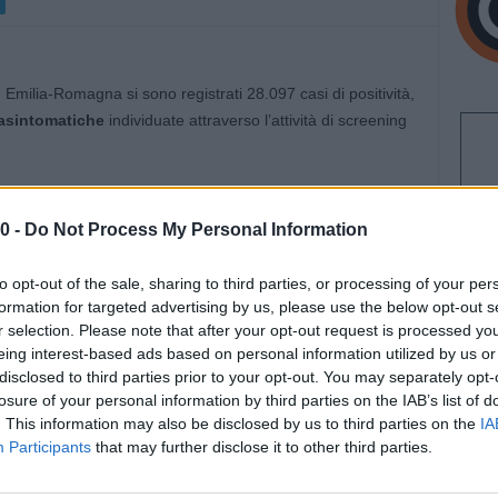
n Emilia-Romagna si sono registrati 28.097 casi di positività,
asintomatiche
individuate attraverso l’attività di screening
ungono così complessivamente quota 417.184, più altri
ri.
0 -
Do Not Process My Personal Information
ale di 22.483: l’
80%
dei contagiati da inizio crisi.
to opt-out of the sale, sharing to third parties, or processing of your per
l numero di
formation for targeted advertising by us, please use the below opt-out s
malati effettivi
, che a oggi sono
1.405
(
-95
r selection. Please note that after your opt-out request is processed y
eing interest-based ads based on personal information utilized by us or
disclosed to third parties prior to your opt-out. You may separately opt-
sulla base delle richieste istituzionali – relativi
losure of your personal information by third parties on the IAB’s list of
l
Report
settimanale con approfondimenti e grafici può
. This information may also be disclosed by us to third parties on the
IA
/bit.ly/30J0IsB
Participants
that may further disclose it to other third parties.
quelle con sintomi lievi, che non richiedono cure