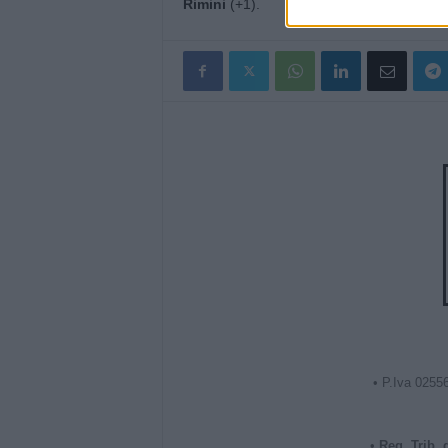
Rimini
(+1).
• P.Iva 0255
•
Reg. Trib.