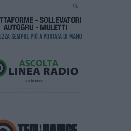
ora in onda
________________