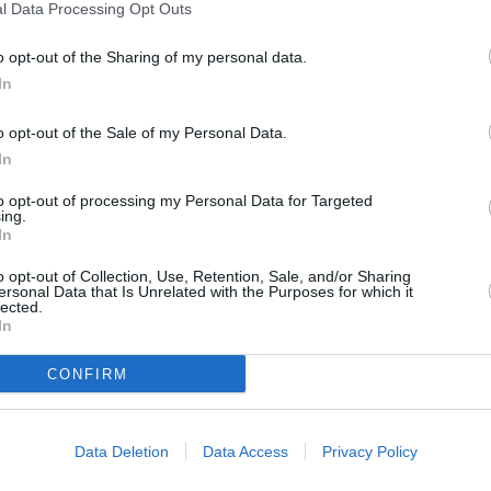
l Data Processing Opt Outs
ono quindi a 22.232 (+102): 388 “clinicamente guarite”,
o opt-out of the Sharing of my personal data.
entato manifestazioni cliniche associate all’infezione, e
In
effetti perché risultate negative in due test consecutivi.
o opt-out of the Sale of my Personal Data.
: tre uomini e due donne. Complessivamente, in Emilia-
In
er quanto riguarda la provincia di residenza, 2 decessi si
to opt-out of processing my Personal Data for Targeted
lla di
Reggio Emilia
, 1 decesso in provincia di
Ravenna
e
ing.
le province di Bologna, Modena, Ferrara, Forlì-
In
o opt-out of Collection, Use, Retention, Sale, and/or Sharing
ersonal Data that Is Unrelated with the Purposes for which it
lected.
torio, che si riferiscono non alla provincia di residenza, ma a
In
23 a
Piacenza
(nessun nuovo caso), 3.606 a
Parma
(+7),
dena
(nessun nuovo caso), 4.700 a
Bologna
(+5); 402 a
CONFIRM
caso). I casi di positività in
Romagna
sono 4.933 (+1), di
ssuno nuovo caso), 782 a
Cesena
(nessun nuovo caso) e
Data Deletion
Data Access
Privacy Policy