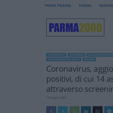
PRIMA PAGINA
PARMA
REGION
P
a
r
m
a
2
0
Home
Coronavirus
Coronavirus, aggiornamento (14
0
CORONAVIRUS
IN EVIDENZA
IN EVIDENZA BOLOGN
0
IN EVIDENZA REGGIO EMILIA
REGIONE
–
Coronavirus, aggi
n
o
positivi, di cui 14 
t
i
attraverso screeni
z
i
14 Giugno 2020
e