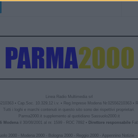
Linea Radio Multimedia srl
6210363 • Cap.Soc. 10.329,12 i.v. • Reg.Imprese Modena Nr.02556210363 • 
Tutti i loghi e marchi contenuti in questo sito sono dei rispettivi proprietari.
Parma2000.it supplemento al quotidiano Sassuolo2000.it
 di Modena
il 30/08/2001 al nr. 1599 - ROC 7892 •
Direttore responsabile
Fabr
uolo 2000
-
Modena 2000
-
Bologna 2000
-
Reggio 2000
-
Appennino Notizie
-