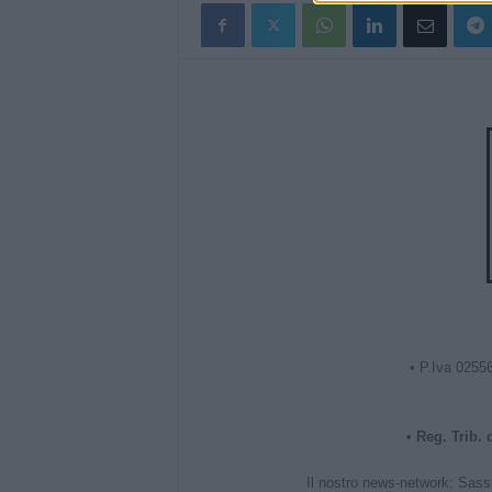
• P.Iva 0255
•
Reg. Trib.
Il nostro news-network:
Sass