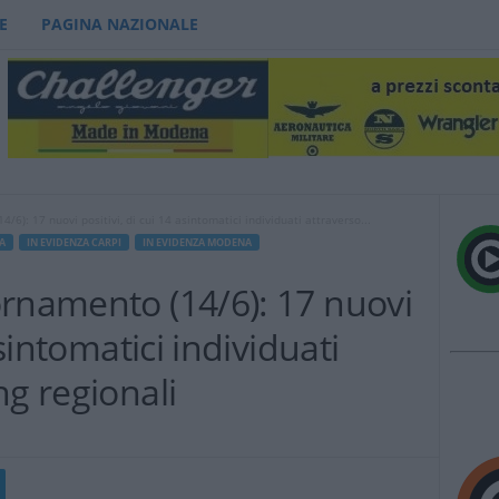
E
PAGINA NAZIONALE
/6): 17 nuovi positivi, di cui 14 asintomatici individuati attraverso...
A
IN EVIDENZA CARPI
IN EVIDENZA MODENA
ornamento (14/6): 17 nuovi
asintomatici individuati
ng regionali