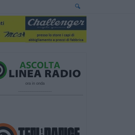
ora in onda
________________