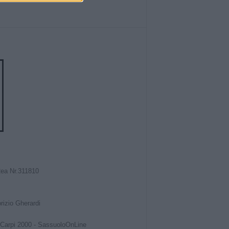
Rea Nr.311810
izio Gherardi
Carpi 2000
-
SassuoloOnLine