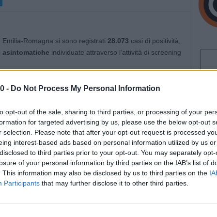
in Emilia-Romagna si sono registrati
28.073
casi di positività,
 asintomatiche
individuate attraverso l’attività di screening
ngono così complessivamente quota 407.039, più altri
0 -
Do Not Process My Personal Information
ri.
to opt-out of the sale, sharing to third parties, or processing of your per
formation for targeted advertising by us, please use the below opt-out s
ale di 22.232. Continuano a calare i casi attivi, e cioè il
r selection. Please note that after your opt-out request is processed y
no
1.637
(
-90
rispetto a ieri
).
eing interest-based ads based on personal information utilized by us or
disclosed to third parties prior to your opt-out. You may separately opt-
sulla base delle richieste istituzionali – relativi
losure of your personal information by third parties on the IAB’s list of
. This information may also be disclosed by us to third parties on the
IA
Participants
that may further disclose it to other third parties.
quelle con sintomi lievi, che non richiedono cure
, sono complessivamente
1.431
:
-89
rispetto a ieri. I pazienti
coverati negli altri reparti Covid sono 192.