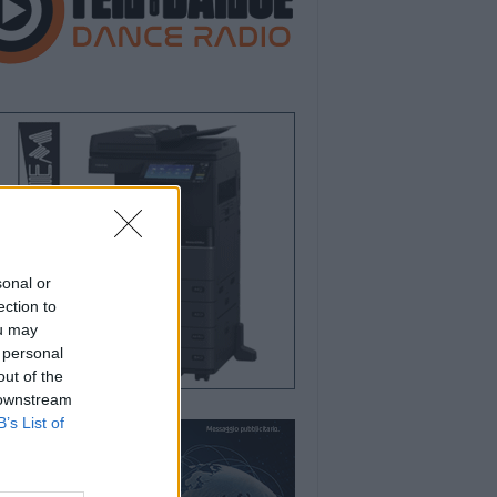
sonal or
ection to
ou may
 personal
out of the
 downstream
B’s List of