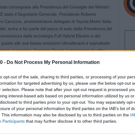
stata consegnata alla Presidenza del Consiglio dei Ministri
. È stato il Segretario Generale, Presidente Roberto
o Caruccio, amministratore delegato di Toyota Motor Italia.
ito, entra a far parte del parco di auto della Presidenza del
 conoscenza della tecnologia Full Hybrid Electric e dei
grazie alle sue basse emissioni climalteranti e soprattutto
ficienza energetica. Il gruppo Toyota è impegnato da oltre
i di mobilità elettrificate. La tecnologia Full Hybrid di Toyota
0 -
Do Not Process My Personal Information
di automobilisti in tutto il mondo, è infatti in grado di ridurre
imalteranti, come la CO2, e di inquinanti nocivi per la
to opt-out of the sale, sharing to third parties, or processing of your per
ivo, e per tutta la gamma elettrificata, risultano inferiori
formation for targeted advertising by us, please use the below opt-out s
alla normativa vigente).
r selection. Please note that after your opt-out request is processed y
 le migliori soluzioni per una mobilità sostenibile – ha
eing interest-based ads based on personal information utilized by us or
delegato di Toyota Motor Italia – e riteniamo che la
disclosed to third parties prior to your opt-out. You may separately opt-
 Lexus sia la soluzione oggi più immediata per ridurre
losure of your personal information by third parties on the IAB’s list of
. This information may also be disclosed by us to third parties on the
IA
i modelli ibridi sono inoltre economicamente accessibili e
Participants
that may further disclose it to other third parties.
e le abitudini di chi le guida, non necessitano di
 tempo mantenendo elevato il loro valore. Per questo –