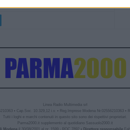
Linea Radio Multimedia srl
6210363 • Cap.Soc. 10.329,12 i.v. • Reg.Imprese Modena Nr.02556210363 • 
Tutti i loghi e marchi contenuti in questo sito sono dei rispettivi proprietari.
Parma2000.it supplemento al quotidiano Sassuolo2000.it
 di Modena
il 30/08/2001 al nr. 1599 - ROC 7892 •
Direttore responsabile
Fabr