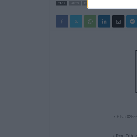
TAGS
AUTO
ITALIA
MOTORI
NEWSONLINE
• P.Iva 0255
•
Reg. Trib.