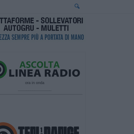
ora in onda
________________