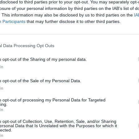
ione residente, forte invecchiamento, scarsa presenza di
disclosed to third parties prior to your opt-out. You may separately opt-
 l’innovazione in campo agricolo e assicurando maggiori
losure of your personal information by third parties on the IAB’s list of
. This information may also be disclosed by us to third parties on the
IA
e alla popolazione.
Participants
that may further disclose it to other third parties.
oltre 1.000 chilometri quadrati, che conta 95mila abitanti e
e Fiumi e Delta del Po, oltre al comune di Comacchio.
l Data Processing Opt Outs
nto complessivo di quasi 12 milioni di euro, di cui circa
o opt-out of the Sharing of my personal data.
programmi europei, finalizzati a finanziare azioni di sviluppo
In
nziare i servizi di mobilità, socio-sanitari e di istruzione e
o opt-out of the Sale of my Personal Data.
In
daci, le scuole e gli enti che hanno creduto fin da subito in
torio- commenta il presidente dell’Unione Terre e Fiumi e
to opt-out of processing my Personal Data for Targeted
ing.
boni-, che ci ha consentito di arrivare al traguardo della
In
Siamo al centro di un’emergenza globale che sta mettendo
onomico e gli interventi inseriti nella strategia ‘Fare Ponti’
o opt-out of Collection, Use, Retention, Sale, and/or Sharing
ersonal Data that Is Unrelated with the Purposes for which it
tempo sperimentare un modo nuovo di pensare allo sviluppo,
lected.
er sostenere le persone e le imprese”.
In