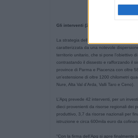
Gli interventi (2): area interna Appen
La strategia dell’Appennino Piacentino-P
caratterizzata da una notevole dispersione i
territorio unitario, che si pone l’obiettivo
contrastando il dissesto e rafforzando il 
province di Parma e Piacenza con oltre 58mi
un’estensione di oltre 1200 chilometri quad
Nure, Alta Val d’Arda, Valli Taro e Ceno).
L’Apq prevede 42 interventi, per un investi
dieci provenienti da risorse regionali dei 
produttivo, 3,7 da risorse nazionali per fina
istruzione e circa 600mila euro da cofinanz
“Con la firma dell’Apq si apre finalmente l