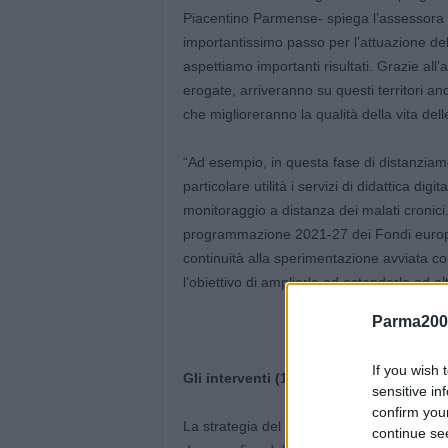
Piacentino Parmense- spiega l’assessora al
importantissimo passo per l’attuazione dell
aspettiamo importanti risultati. Grazie all’
erogate, arriveranno su questi territori an
che miglioreranno la qualità della vita dell
“Ad esempio, in questa fase di distanziam
particolare utilità i servizi di didattica di
monitoraggio a distanza dei malati cronic
programmazione 2021-27 dei Fondi europei
continuità alla sperimentazione avviata co
l’obiettivo di ampliarle ed estenderle ad altri
Parma200
If you wish 
Gli interventi (1): area interna del Bass
sensitive in
confirm you
La strategia del Basso ferrarese “Fare Pon
continue se