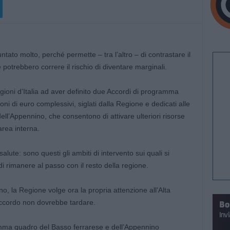
tato molto, perché permette – tra l’altro – di contrastare il
otrebbero correre il rischio di diventare marginali.
ioni d’Italia ad aver definito due Accordi di programma
i di euro complessivi, siglati dalla Regione e dedicati alle
ell’Appennino, che consentono di attivare ulteriori risorse
area interna.
 salute: sono questi gli ambiti di intervento sui quali si
 di rimanere al passo con il resto della regione.
o, la Regione volge ora la propria attenzione all’Alta
ccordo non dovrebbe tardare.
amma quadro del Basso ferrarese e dell’Appennino