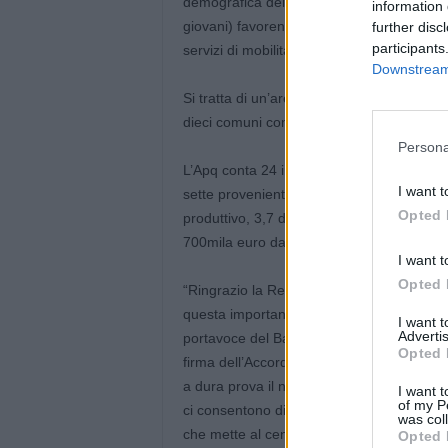
demografica dell’area (calo della popolaz
information 
giovani) favorendo lo sviluppo turistico e
further disc
participants
servizi di mobilità, di istruzione e di salut
Downstream 
Si tratta di un’area con una estensione di 
dieci comuni compresi nelle Unioni Terre 
Persona
L’Apq conta 24 interventi, per un investime
I want t
sette provenienti da risorse regionali dei 
Opted 
produttivo, 3,7 da risorse nazionali per fina
700mila euro da cofinanziamenti locali.
I want t
Opted 
“Ringrazio la Regione e tutti i colleghi sin
questa importante sfida per il nostro terri
I want 
Advertis
portavoce del Basso ferrarese, Andrea Zam
Opted 
firma dell’Accordo di programma quadro. 
a dura prova il nostro sistema sociale ed ec
I want t
of my P
ci consentono di investire e allo stesso 
was col
che mette al centro le aree periferiche, p
Opted 