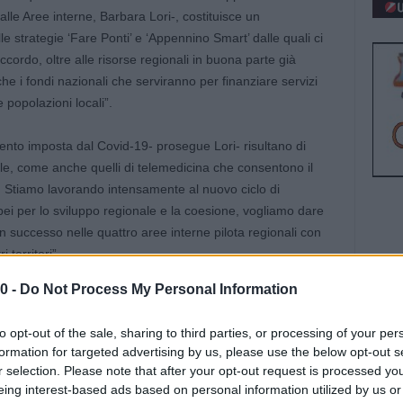
le Aree interne, Barbara Lori-, costituisce un
e strategie ‘Fare Ponti’ e ‘Appennino Smart’ dalle quali ci
accordo, oltre alle risorse regionali in buona parte già
che i fondi nazionali che serviranno per finanziare servizi
e popolazioni locali”.
ento imposta dal Covid-19- prosegue Lori- risultano di
gitale, come anche quelli di telemedicina che consentono il
i. Stiamo lavorando intensamente al nuovo ciclo di
 per lo sviluppo regionale e la coesione, vogliamo dare
n successo nelle quattro aree interne pilota regionali con
 territori”.
0 -
Do Not Process My Personal Information
to opt-out of the sale, sharing to third parties, or processing of your per
o ferrarese
formation for targeted advertising by us, please use the below opt-out s
r selection. Please note that after your opt-out request is processed y
ti” ha l’obiettivo di contrastare la preoccupante situazione
eing interest-based ads based on personal information utilized by us or