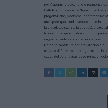
nell’Appennino piacentino e parmense dell
Bettola e portavoce dell’Appennino Piacen
progettazione, modifiche, approfondimenti 
anticipare questioni divenute, qui e in tutta
la didattica distanza, la capacità di attivaz
triennio tutte queste idee saranno sperimen
ringraziamento va ai cittadini e agli ammini
il proprio contributo per arrivare fino a qui
sindaco di Ferriere e protagonista della s
causa del coronavirus poco prima di veder