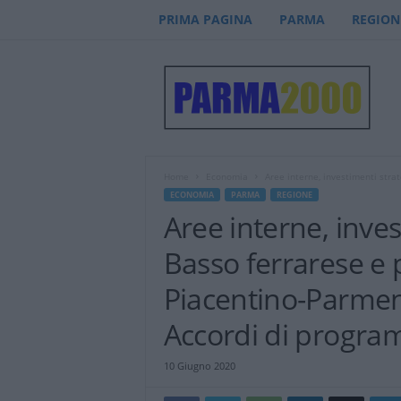
PRIMA PAGINA
PARMA
REGION
P
a
r
m
a
2
0
Home
Economia
Aree interne, investimenti strat
0
ECONOMIA
PARMA
REGIONE
0
Aree interne, invest
–
n
Basso ferrarese e 
o
t
Piacentino-Parmens
i
z
Accordi di progr
i
e
10 Giugno 2020