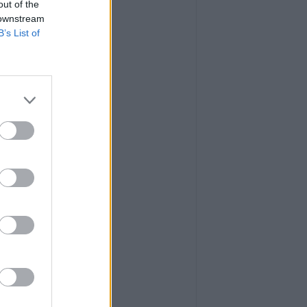
out of the
 downstream
B’s List of