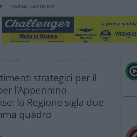
E
PAGINA NAZIONALE
egici per il Basso ferrarese e per l’Appennino Piacentino-Parmense:...
imenti strategici per il
per l’Appennino
e: la Regione sigla due
amma quadro