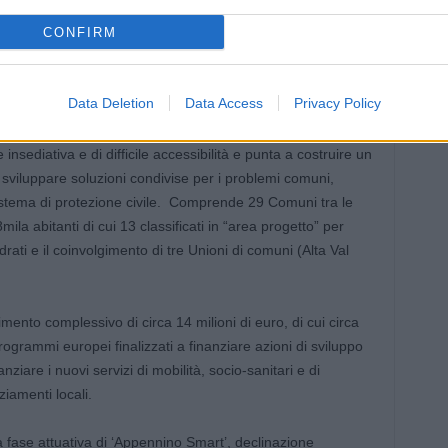
CONFIRM
nino Piacentino-Parmense
Data Deletion
Data Access
Privacy Policy
armense “Appennino Smart” agisce su un’area vasta,
nsediativa e di difficile accessibilità e punta a costruire un
 di sviluppare soluzioni condivise per i problemi comuni,
sistema di protezione civile. Comprende 29 Comuni tra le
la abitanti di cui 13 classificati in “area progetto” per
rati e il coinvolgimento di tre Unioni di comuni (Alta Val
mento complessivo di circa 14 milioni di euro, di cui circa
programmi europei finalizzati a finanziare azioni di sviluppo
nziare i nuovi servizi di mobilità, socio-sanitari e di
iamenti locali.
a fase attuativa di ‘Appennino Smart’, declinazione